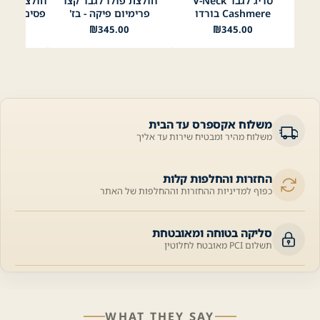
סריג לגבר V-Neck
חולצת פולו לגבר קצר
בורדו
צהוב
תכלת
וורוד
אדום
אקווה
בז׳
לבן
Cashmere בורדו
פרימיום פיקה - בז'
פסים בצוואר
Coral
ירוק כהה
00
₪
345.00
₪
345.00
משלוח אקספרס עד הבית
משלוח מהיר ומבטיח שירות עד אליך
החזרות והחלפות קלות
כפוף למדיניות ההחזרות וההחלפות של האתר
סליקה בטוחה ומאובטחת
תשלום PCI מאובטח לחלוטין
WHAT THEY SAY