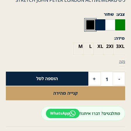
צבע
שחור
מידה
M
L
XL
2XL
3XL
נקה
כמות
+
-
הוספה לסל
של
ג׳קט
קנייה מהירה
סטרץ׳
BOMBER
עם
מתלבטים? דברו איתנו!
WhatsApp
כפתורי
מתכת