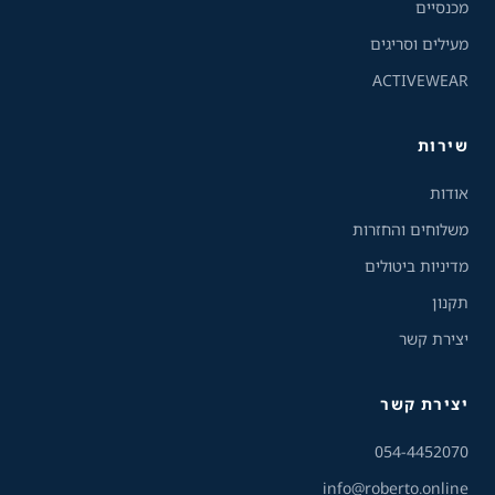
מכנסיים
רגיל
ניגודיות גבוהה
מעילים וסריגים
ACTIVEWEAR
ניגודיות הפוכה
רקע בהיר
שירות
הדגשת קישורים
אודות
פונט קריא
משלוחים והחזרות
מדיניות ביטולים
עצירת אנימציות
תקנון
ריווח טקסט
יצירת קשר
סרגל קריאה
יצירת קשר
שירות הלקוחות והמכירות
💬
נחזור אליך בהקדם
הסתרת תמונות
054-4452070
info@roberto.online