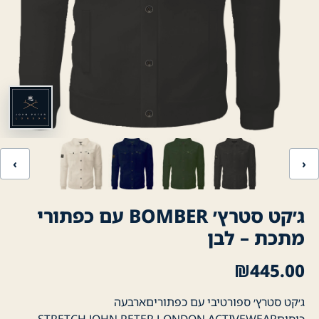
‹
›
ג׳קט סטרץ׳ BOMBER עם כפתורי
מתכת – לבן
₪
445.00
ג׳קט סטרץ׳ ספורטיבי עם כפתוריםארבעה
כיסיםSTRETCH JOHN PETER LONDON ACTIVEWEAR