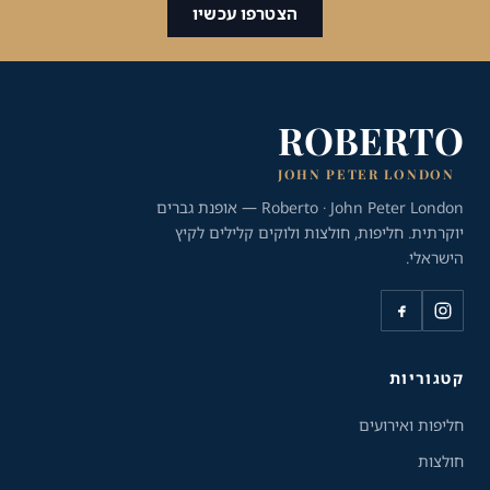
הצטרפו עכשיו
ROBERTO
JOHN PETER LONDON
Roberto · John Peter London — אופנת גברים
יוקרתית. חליפות, חולצות ולוקים קלילים לקיץ
הישראלי.
כלי נגישות
גודל טקסט
A+
A-
100%
קטגוריות
חליפות ואירועים
גווני אפור
חולצות
מצבי תצוגה