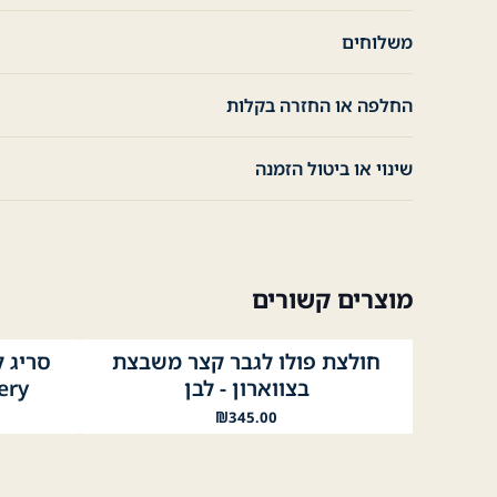
משלוחים
החלפה או החזרה בקלות
שינוי או ביטול הזמנה
מוצרים קשורים
חולצת פולו לגבר קצר משבצת
לבן
נייבי
שחור
אפור כה
אפ
בצווארון - לבן
oidery
₪
345.00