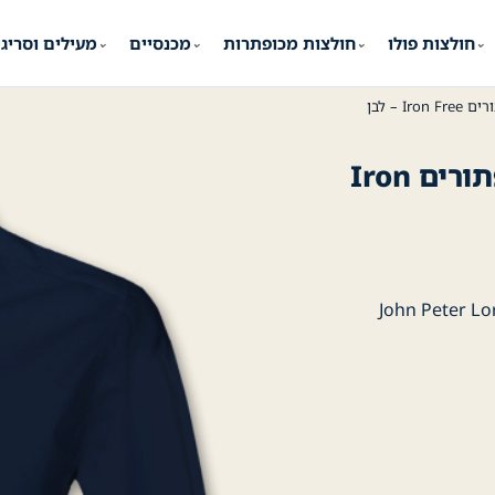
חולצות פולו
חולצות מכופתרות
מכנסיים
מעילים וסריג
⌄
⌄
⌄
⌄
 – לבן
חולצה מכופתרת לגבר חולצת כפתורים Iron