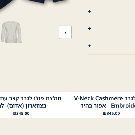
›
סריג לגבר V-Neck Cashmere
ה
ור בהיר
שחור
לבן
נייבי
Embr - אפור בהיר
בצווארון (אדום)- לב
₪
345.00
₪
345.00