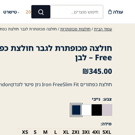
Ski
חיפוש מוצרים...
t
עגלה
קיץ 2026
טישרט
⌄
⌄
חיפוש
conten
עמוד הבית
/
חולצות מכופתרות
/ חולצה מכופתרת לגבר חולצת כפתורים Iron Free
Free – לבן
₪
345.00
חולצת כפתורים Iron FreeSlim Fit ג׳ון פיטר לונדוןJohn Peter London
צבע
נייבי
מידה
XS
S
M
L
XL
2XL
3XL
4XL
5XL