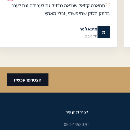
סמארט קזואל שנראה מדויק גם לעבודה וגם לערב.
כלי נגישות
בדיוק הלוק שחיפשתי, ובלי מאמץ.
גודל טקסט
מיכאל א׳
מ
תל אביב
A+
A-
100%
גווני אפור
מצבי תצוגה
הצטרפו עכשיו
ניגודיות
רגיל
גבוהה
ניגודיות
רקע בהיר
הפוכה
יצירת קשר
054-4452070
הדגשת קישורים