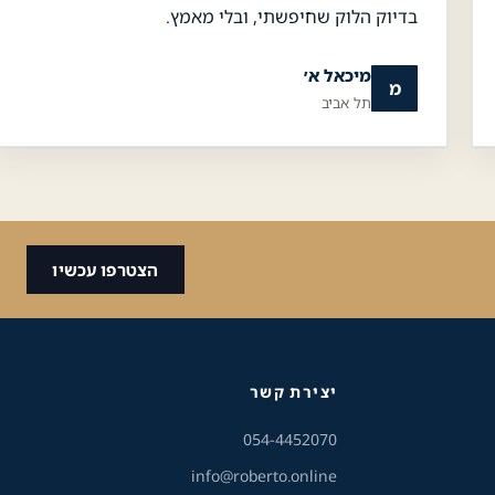
בדיוק הלוק שחיפשתי, ובלי מאמץ.
גודל טקסט
מיכאל א׳
מ
תל אביב
A+
A-
100%
גווני אפור
מצבי תצוגה
הצטרפו עכשיו
ניגודיות
רגיל
גבוהה
ניגודיות
רקע בהיר
הפוכה
יצירת קשר
054-4452070
הדגשת קישורים
info@roberto.online