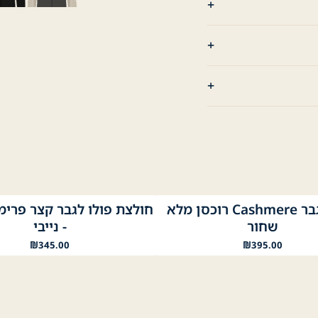
סריג לגבר Cashmere רוכסן מלא
חולצת פולו לגבר קצר פרימ
נייבי
נייבי
לבן
שחור
שחור
- נייבי
₪
345.00
₪
395.00