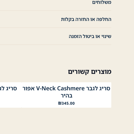
משלוחים
החלפה או החזרה בקלות
שינוי או ביטול הזמנה
מוצרים קשורים
סריג לגבר V-Neck Cashmere אפור
אפור בהיר
אפור כהה
נייבי
בורדו
שחור
אפור
שחור
בהיר
₪
345.00