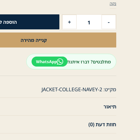
נקה
כמות
+
-
הוספה ל
של
ג׳קט
קנייה מהירה
ספורט
'College'
כובע
מתלבטים? דברו איתנו!
WhatsApp
נשלף
-
נייבי
מק״ט:
JACKET-COLLEGE-NAVEY-2
תיאור
חוות דעת (0)