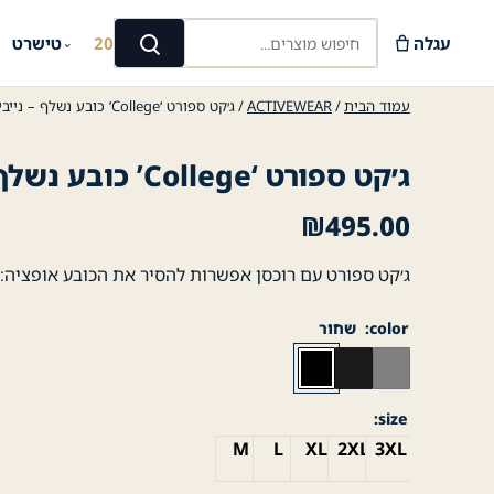
Ski
חיפוש מוצרים...
t
עגלה
קיץ 2026
טישרט
⌄
⌄
חיפוש
conten
עמוד הבית
/
ACTIVEWEAR
/ ג׳קט ספורט ‘College’ כובע נשלף – נייבי
ג׳קט ספורט ‘College’ כובע נשלף – נייבי
₪
495.00
ג׳קט ספורט עם רוכסן אפשרות להסיר את הכובע אופציה:
color
שחור
size
M
L
XL
2XL
3XL