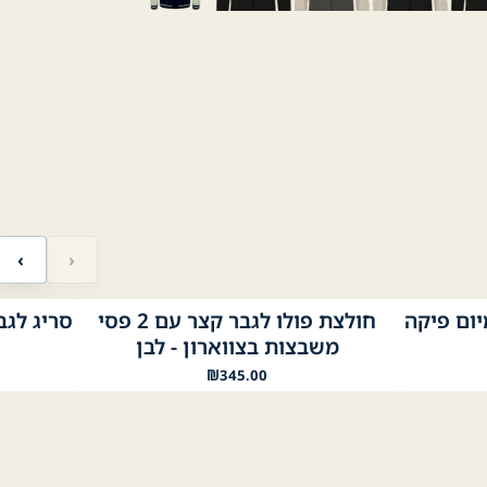
‹
›
יום פיקה
חולצת פולו לגבר קצר עם 2 פסי
סריג לגבר -Neck Cashmere
לבן
נייבי
שחור
בורדו
משבצות בצווארון - לבן
₪
345.00