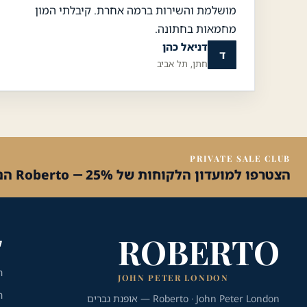
מושלמת והשירות ברמה אחרת. קיבלתי המון
מחמאות בחתונה.
דניאל כהן
ד
חתן, תל אביב
שירות הלקוחות והמכירות
💬
נחזור אליך בהקדם
PRIVATE SALE CLUB
הצטרפו למועדון הלקוחות של Roberto — 25% הנחה על הקנייה הראשונה
ROBERTO
ק
ח
JOHN PETER LONDON
ח
Roberto · John Peter London — אופנת גברים