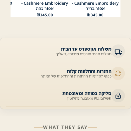
אפור כהה
אפור בהיר
שחור
אפור כהה
אפור בהיר
שחור
נייבי
Cashmere Embroidery -
Cashmere Embroidery -
פרימיום
אפור בהיר
אפור כהה
00
₪
345.00
₪
345.00
משלוח אקספרס עד הבית
משלוח מהיר ומבטיח שירות עד אליך
החזרות והחלפות קלות
כפוף למדיניות ההחזרות וההחלפות של האתר
סליקה בטוחה ומאובטחת
תשלום PCI מאובטח לחלוטין
WHAT THEY SAY