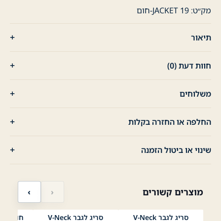
-
מק״ט:
JACKET 19-חום
חום
תיאור
חוות דעת (0)
משלוחים
החלפה או החזרה בקלות
שינוי או ביטול הזמנה
מוצרים קשורים
‹
›
סריג לגבר V-Neck
סריג לגבר V-Neck
חולצת פ