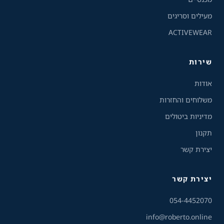
רגיל
ניגודיות גבוהה
מעילים וסריגים
ACTIVEWEAR
ניגודיות הפוכה
רקע בהיר
שירות
הדגשת קישורים
אודות
פונט קריא
משלוחים והחזרות
מדיניות ביטולים
עצירת אנימציות
תקנון
ריווח טקסט
יצירת קשר
סרגל קריאה
יצירת קשר
הסתרת תמונות
054-4452070
info@roberto.online