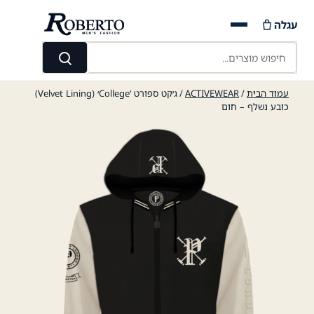
Ski
עגלה
t
conten
חיפוש מוצרים...
חיפוש
עמוד הבית
/
ACTIVEWEAR
/ ג׳קט ספורט ‘College׳ (Velvet Lining)
כובע נשלף – חום