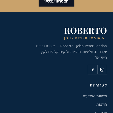
הצטרפו עכשיו
ROBERTO
JOHN PETER LONDON
Roberto · John Peter London — אופנת גברים
יוקרתית. חליפות, חולצות ולוקים קלילים לקיץ
הישראלי.
כלי נגישות
גודל טקסט
A+
A-
100%
קטגוריות
חליפות ואירועים
גווני אפור
חולצות
מצבי תצוגה
מכנסיים