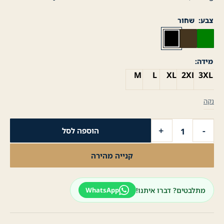
צבע
שחור
מידה
M
L
XL
2XL
3XL
נקה
כמות
+
-
הוספה לסל
של
ג׳קט
קנייה מהירה
ספורט
'College׳
(Velvet
מתלבטים? דברו איתנו!
WhatsApp
Lining)
כובע
נשלף