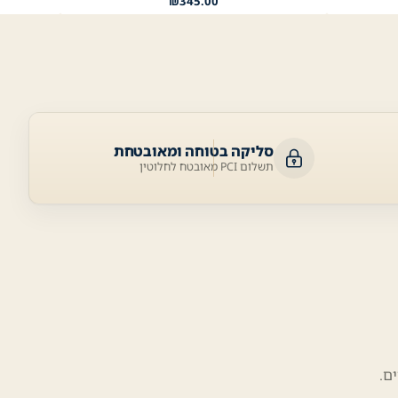
₪
345.00
סליקה בטוחה ומאובטחת
תשלום PCI מאובטח לחלוטין
ם.