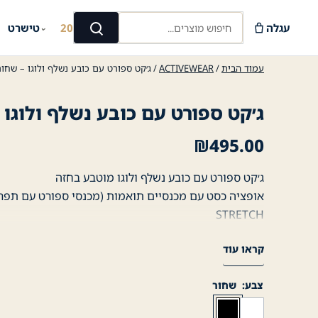
Ski
חיפוש מוצרים...
t
עגלה
קיץ 2026
טישרט
⌄
⌄
חיפוש
conten
עמוד הבית
/
ACTIVEWEAR
/ ג׳קט ספורט עם כובע נשלף ולוגו – שחור
ג׳קט ספורט עם כובע נשלף ולוגו 
₪
495.00
ג׳קט ספורט עם כובע נשלף ולוגו מוטבע בחזה
אופציה כסט עם מכנסיים תואמות (מכנסי ספורט עם תפר
STRETCH
JOHN PETER LONDON
קראו עוד
צבע
שחור