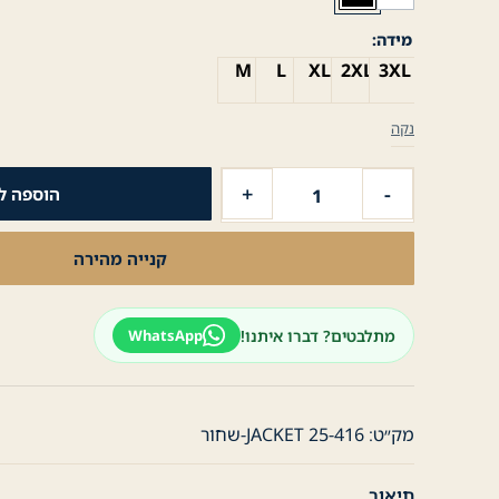
מידה
M
L
XL
2XL
3XL
נקה
כמות
+
-
הוספה ל
של
ג׳קט
קנייה מהירה
ספורט
עם
כובע
מתלבטים? דברו איתנו!
WhatsApp
נשלף
ולוגו
-
שחור
מק״ט:
JACKET 25-416-שחור
תיאור