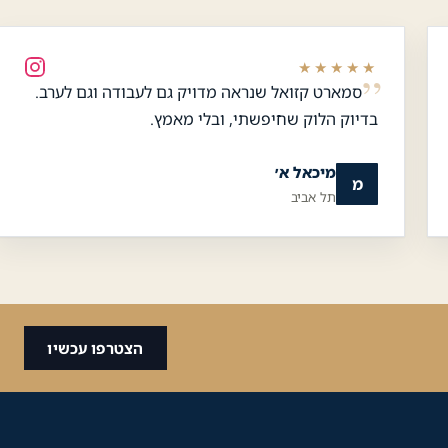
★★★★★
סמארט קזואל שנראה מדויק גם לעבודה וגם לערב.
כלי נגישות
בדיוק הלוק שחיפשתי, ובלי מאמץ.
גודל טקסט
מיכאל א׳
מ
תל אביב
A+
A-
100%
גווני אפור
מצבי תצוגה
הצטרפו עכשיו
ניגודיות
רגיל
גבוהה
ניגודיות
רקע בהיר
הפוכה