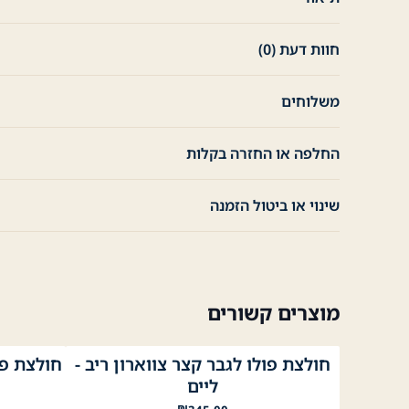
חוות דעת (0)
משלוחים
החלפה או החזרה בקלות
שינוי או ביטול הזמנה
מוצרים קשורים
חולצת פולו לגבר קצר צווארון ריב -
חולצת פו
לבן
שחור
תכלת
בז׳
ירוק בהיר
תפוח
Mustard
ליים 1
נייבי
ליים