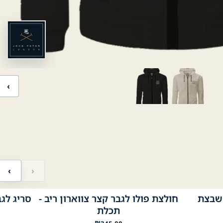
‹
‹
›
משבצת
חולצת פולו לגבר קצר צווארון ריב -
סריג לגבר Neck Cashmere
לבן
שחור
תכלת
בז׳
ירוק בהיר
תפוח
Mustard
ליים 1
נייבי
תכלת