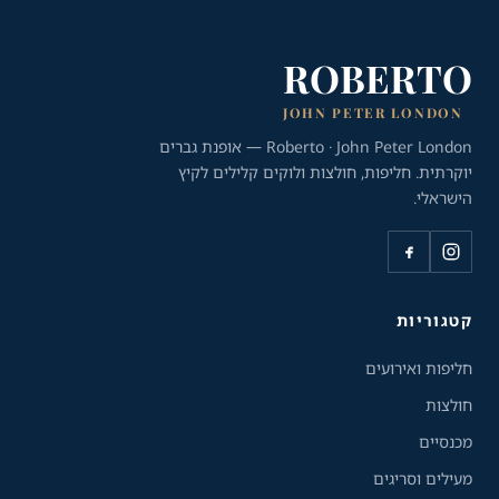
ROBERTO
JOHN PETER LONDON
Roberto · John Peter London — אופנת גברים
יוקרתית. חליפות, חולצות ולוקים קלילים לקיץ
הישראלי.
כלי נגישות
גודל טקסט
A+
A-
100%
קטגוריות
חליפות ואירועים
גווני אפור
חולצות
מצבי תצוגה
מכנסיים
רגיל
ניגודיות גבוהה
מעילים וסריגים