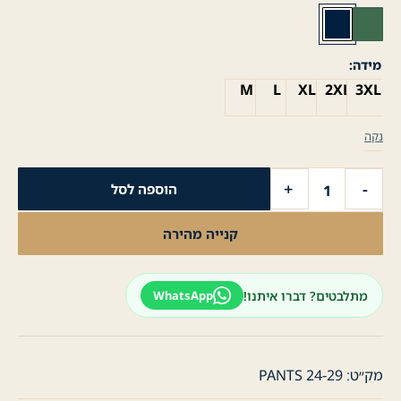
מידה
M
L
XL
2XL
3XL
נקה
כמות
+
-
הוספה לסל
של
מכנסי
קנייה מהירה
ספורט
(טרינינג)
סקיני
מתלבטים? דברו איתנו!
WhatsApp
-
נייבי
מק״ט:
PANTS 24-29