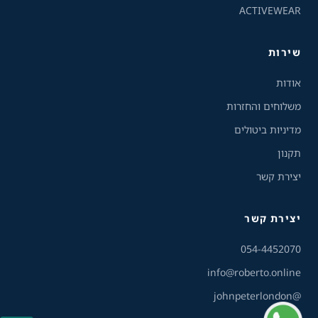
ACTIVEWEAR
ניגודיות הפוכה
רקע בהיר
שירות
הדגשת קישורים
אודות
פונט קריא
משלוחים והחזרות
מדיניות ביטולים
עצירת אנימציות
תקנון
ריווח טקסט
יצירת קשר
סרגל קריאה
יצירת קשר
שירות הלקוחות והמכירות
💬
נחזור אליך בהקדם
הסתרת תמונות
054-4452070
info@roberto.online
@johnpeterlondon