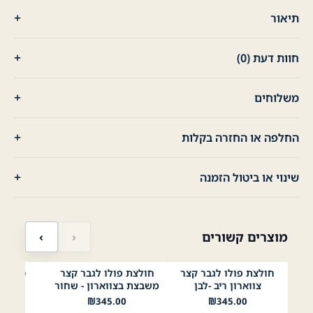
תיאור
חוות דעת (0)
משלוחים
החלפה או החזרה בקלות
שינוי או ביטול הזמנה
מוצרים קשורים
‹
›
חולצת פולו לגבר קצר
חולצת פולו לגבר קצר
לבן
שחור
תכלת
בז׳
ירוק בהיר
תפוח
לבן
נייבי
שחור
בורדו
צווארון ריב -לבן
משבצת בצווארון - שחור
ashmere
Mustard
ליים 1
00
₪
345.00
₪
345.00