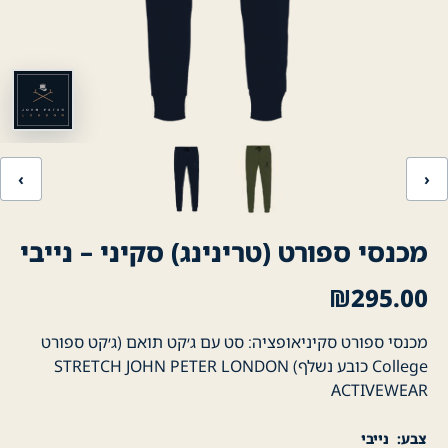
‹
›
מכנסי ספורט (טרינינג) סקיני – נייבי
₪
295.00
מכנסי ספורט סקיניאופציה: סט עם ג׳קט תואם (ג׳קט ספורט
College כובע נשלף) STRETCH JOHN PETER LONDON
ACTIVEWEAR
צבע
נייבי