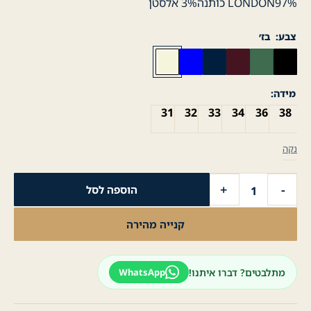
LONDON97% כותנה3% אלסטן
צבע
בז׳
מידה
31
32
33
34
36
38
נקה
כמות
+
-
הוספה לסל
של
מכנסיים
קנייה מהירה
לגבר
כותנה
Skinny
מתלבטים? דברו איתנו!
WhatsApp
-
בז׳