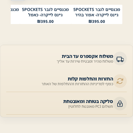
מכנסיים לגבר 5POCKETS
מכנסיים לגבר 5POCKETS
ירוק אוליב
כאמל
אפור בהיר
אפור כהה
שחור
כחול
נייבי
כחול
שחור
אפור כהה
אפור בהיר
כאמל
נייבי
ג׳ינס לייקרה- אפור בהיר
ג׳ינס לייקרה- כאמל
נייבי
ירוק אוליב
00
₪
395.00
₪
395.00
משלוח אקספרס עד הבית
משלוח מהיר ומבטיח שירות עד אליך
החזרות והחלפות קלות
כפוף למדיניות ההחזרות וההחלפות של האתר
סליקה בטוחה ומאובטחת
תשלום PCI מאובטח לחלוטין