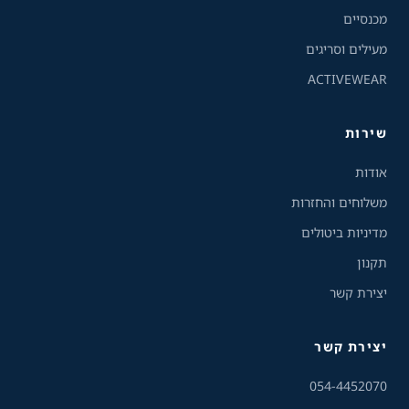
מצבי תצוגה
מכנסיים
רגיל
ניגודיות גבוהה
מעילים וסריגים
ACTIVEWEAR
ניגודיות הפוכה
רקע בהיר
שירות
הדגשת קישורים
אודות
פונט קריא
משלוחים והחזרות
מדיניות ביטולים
עצירת אנימציות
תקנון
ריווח טקסט
יצירת קשר
סרגל קריאה
יצירת קשר
שירות הלקוחות והמכירות
💬
נחזור אליך בהקדם
הסתרת תמונות
054-4452070