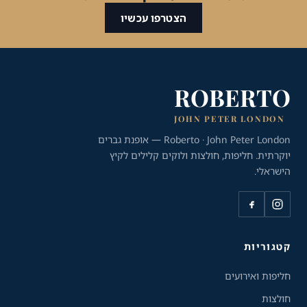
הצטרפו עכשיו
ROBERTO
JOHN PETER LONDON
Roberto · John Peter London — אופנת גברים
יוקרתית. חליפות, חולצות ולוקים קלילים לקיץ
הישראלי.
כלי נגישות
גודל טקסט
A+
A-
100%
קטגוריות
חליפות ואירועים
גווני אפור
חולצות