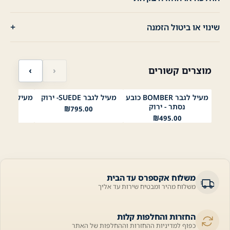
שינוי או ביטול הזמנה
מוצרים קשורים
‹
›
מעיל לגבר BOMBER כובע
מעיל לגבר SUEDE- ירוק
נייבי
שחור
ירוק
אדום
כאמל
חום
שחור
ירוק
שחו
נסתר - ירוק
שחו
₪
795.00
00
₪
495.00
משלוח אקספרס עד הבית
משלוח מהיר ומבטיח שירות עד אליך
החזרות והחלפות קלות
כפוף למדיניות ההחזרות וההחלפות של האתר