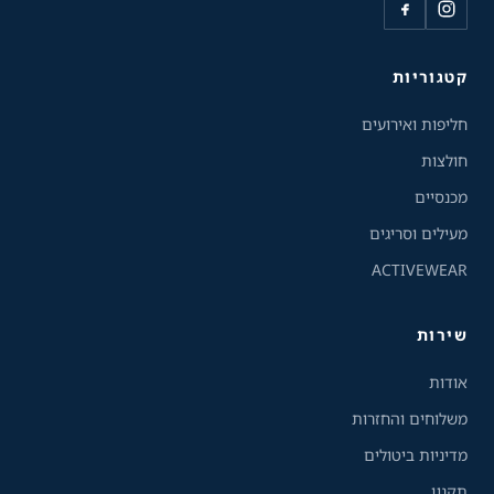
גודל טקסט
A+
A-
100%
קטגוריות
חליפות ואירועים
גווני אפור
חולצות
מצבי תצוגה
מכנסיים
רגיל
ניגודיות גבוהה
מעילים וסריגים
ACTIVEWEAR
ניגודיות הפוכה
רקע בהיר
שירות
הדגשת קישורים
אודות
פונט קריא
משלוחים והחזרות
מדיניות ביטולים
עצירת אנימציות
תקנון