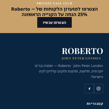
PRIVATE SALE CLUB
הצטרפו למועדון הלקוחות של Roberto —
25% הנחה על הקנייה הראשונה
הצטרפו עכשיו
ROBERTO
JOHN PETER LONDON
Roberto · John Peter London — אופנת גברים
יוקרתית. חליפות, חולצות ולוקים קלילים לקיץ
הישראלי.
כלי נגישות
גודל טקסט
A+
A-
100%
קטגוריות