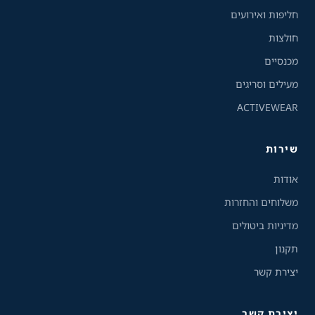
חליפות ואירועים
גווני אפור
חולצות
מצבי תצוגה
מכנסיים
רגיל
ניגודיות גבוהה
מעילים וסריגים
ACTIVEWEAR
ניגודיות הפוכה
רקע בהיר
שירות
הדגשת קישורים
אודות
פונט קריא
משלוחים והחזרות
מדיניות ביטולים
עצירת אנימציות
תקנון
ריווח טקסט
יצירת קשר
סרגל קריאה
יצירת קשר