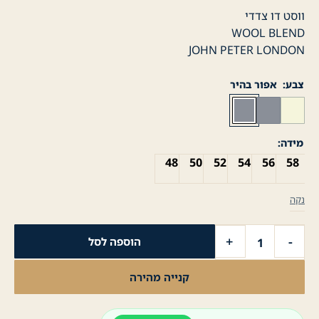
ווסט דו צדדי
WOOL BLEND
JOHN PETER LONDON
צבע
אפור בהיר
מידה
48
50
52
54
56
58
נקה
כמות
+
-
הוספה לסל
של
מעיל
קנייה מהירה
לגבר
ווסט
צמר