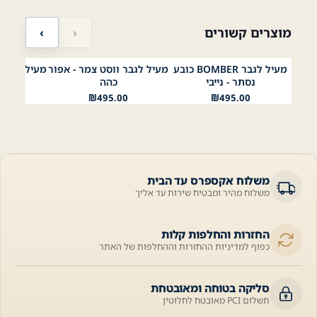
מוצרים קשורים
‹
›
מעיל לגבר BOMBER כובע
מעיל לגבר ווסט צמר - אפור
מעיל לגבר צ
נייבי
שחור
ירוק
אדום
כאמל
אפור בהיר
בז׳
אפור כהה
ני
נסתר - נייבי
כהה
-
00
₪
495.00
₪
495.00
משלוח אקספרס עד הבית
משלוח מהיר ומבטיח שירות עד אליך
החזרות והחלפות קלות
כפוף למדיניות ההחזרות וההחלפות של האתר
סליקה בטוחה ומאובטחת
תשלום PCI מאובטח לחלוטין