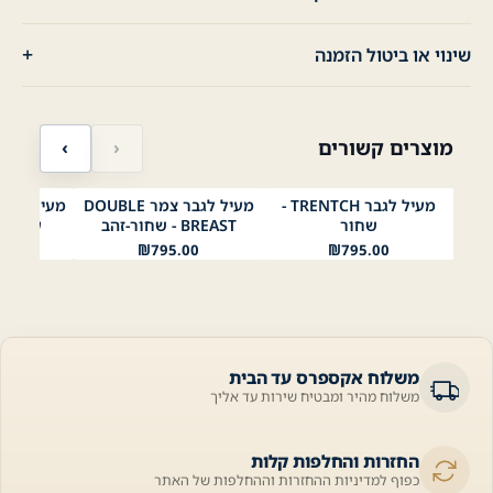
שינוי או ביטול הזמנה
מוצרים קשורים
‹
›
מעיל לגבר TRENTCH -
מעיל לגבר צמר DOUBLE
סטון
שחור
נייבי
שחור
שחור - זהב
נייבי - סילבר
ש
שחור
BREAST - שחור-זהב
עם צוו
00
₪
795.00
₪
795.00
משלוח אקספרס עד הבית
משלוח מהיר ומבטיח שירות עד אליך
החזרות והחלפות קלות
כפוף למדיניות ההחזרות וההחלפות של האתר