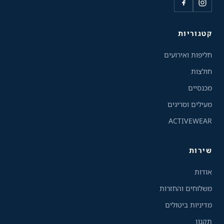
גודל טקסט
A+
A-
100%
קטגוריות
חליפות ואירועים
גווני אפור
חולצות
מצבי תצוגה
מכנסיים
רגיל
ניגודיות גבוהה
מעילים וסריגים
ACTIVEWEAR
ניגודיות הפוכה
רקע בהיר
שירות
הדגשת קישורים
אודות
פונט קריא
משלוחים והחזרות
מדיניות ביטולים
עצירת אנימציות
תקנון