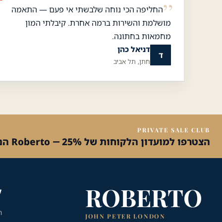
החליפה הכי נוחה שלבשתי אי פעם — התאמה
מושלמת והשירות ברמה אחרת. קיבלתי המון
מחמאות בחתונה.
דניאל כהן
ד
חתן, תל אביב
שירות הלקוחות והמכירות
💬
זמינים עכשיו
PRIVATE SALE CLUB
הצטרפו למועדון הלקוחות של Roberto — 25% הנחה על הקנייה הראשונה
ROBERTO
ק
ח
JOHN PETER LONDON