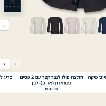
‹
‹
›
יום פיקה
חולצת פולו לגבר קצר עם 2 פסים
לבן
נייבי
שחו
בצווארון (אדום)- לבן
₪
345.00