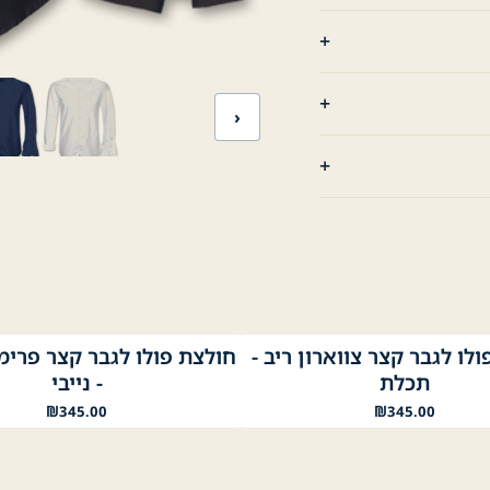
›
לו לגבר קצר צווארון ריב -
חולצת פולו לגבר קצר פרימ
לת
בז׳
ירוק בהיר
תפוח
Mustard
ליים 1
נייבי
לבן
שחור
תכלת
- נייבי
₪
345.00
₪
345.00