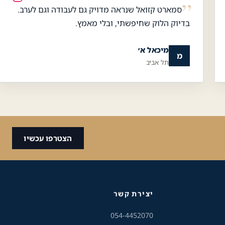
סמארט קזואל שנראה מדויק גם לעבודה וגם לערב.
כלי נגישות
בדיוק הלוק שחיפשתי, ובלי מאמץ.
גודל טקסט
מיכאל א׳
מ
תל אביב
A+
A-
100%
גווני אפור
מצבי תצוגה
הצטרפו עכשיו
ניגודיות
רגיל
גבוהה
ניגודיות
רקע בהיר
הפוכה
יצירת קשר
054-4452070
הדגשת קישורים