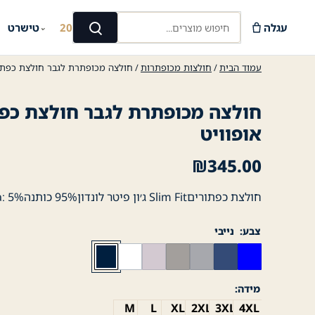
Ski
חיפוש מוצרים...
t
עגלה
קיץ 2026
טישרט
⌄
⌄
חיפוש
conten
עמוד הבית
/
חולצות מכופתרות
/ חולצה מכופתרת לגבר חולצת כפתור
חולצה מכופתרת לגבר חולצת כפת
אופוויט
₪
345.00
חולצת כפתוריםSlim Fit ג׳ון פיטר לונדון95% כותנה5% :Lycra
צבע
נייבי
מידה
M
L
XL
2XL
3XL
4XL