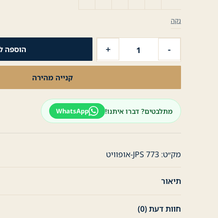
נקה
כמות
+
-
הוספה ל
של
חולצה
קנייה מהירה
מכופתרת
לגבר
חולצת
מתלבטים? דברו איתנו!
WhatsApp
כפתורים
-
אופוויט
מק״ט:
JPS 773-אופוויט
תיאור
חוות דעת (0)