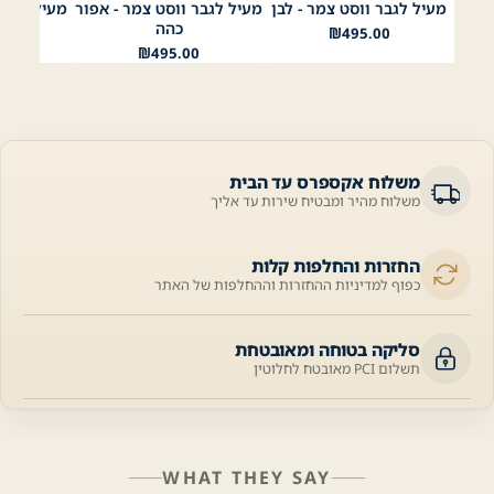
מעיל לגבר ווסט צמר - לבן
מעיל לגבר ווסט צמר - אפור
לבן
נייבי
שחור
אפור בהיר
בז׳
אפור כהה
נייבי
שחו
כהה
נסת
₪
495.00
00
₪
495.00
משלוח אקספרס עד הבית
משלוח מהיר ומבטיח שירות עד אליך
החזרות והחלפות קלות
כפוף למדיניות ההחזרות וההחלפות של האתר
סליקה בטוחה ומאובטחת
תשלום PCI מאובטח לחלוטין
WHAT THEY SAY