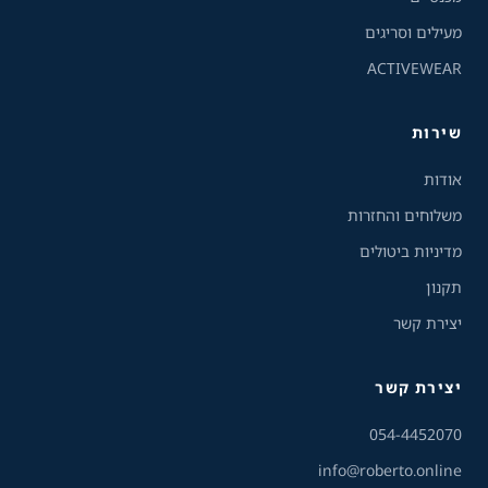
רגיל
ניגודיות גבוהה
מעילים וסריגים
ACTIVEWEAR
ניגודיות הפוכה
רקע בהיר
שירות
הדגשת קישורים
אודות
פונט קריא
משלוחים והחזרות
מדיניות ביטולים
עצירת אנימציות
תקנון
ריווח טקסט
יצירת קשר
סרגל קריאה
יצירת קשר
שירות הלקוחות והמכירות
💬
נחזור אליך בהקדם
הסתרת תמונות
054-4452070
info@roberto.online