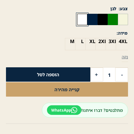
צבע
לבן
מידה
M
L
XL
2XL
3XL
4XL
נקה
כמות
+
-
הוספה לסל
של
מעיל
קנייה מהירה
לגבר
בלוזון
צווארון
מתלבטים? דברו איתנו!
WhatsApp
ריב-בז'