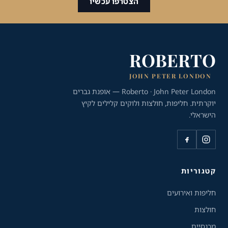
הצטרפו עכשיו
ROBERTO
JOHN PETER LONDON
Roberto · John Peter London — אופנת גברים
יוקרתית. חליפות, חולצות ולוקים קלילים לקיץ
הישראלי.
כלי נגישות
גודל טקסט
A+
A-
100%
קטגוריות
חליפות ואירועים
גווני אפור
חולצות
מצבי תצוגה
מכנסיים