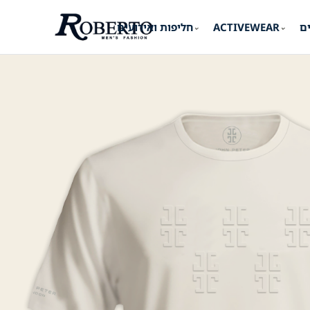
ים
ACTIVEWEAR
חליפות ואירועים
⌄
⌄