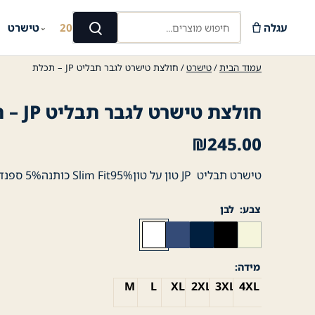
Ski
חיפוש מוצרים...
t
עגלה
קיץ 2026
טישרט
⌄
⌄
חיפוש
conten
עמוד הבית
/
טישרט
/ חולצת טישרט לגבר תבליט JP – תכלת
חולצת טישרט לגבר תבליט JP – תכלת
₪
245.00
טישרט תבליט JP טון על טוןSlim Fit95% כותנה5% ספנדקס
צבע
לבן
מידה
M
L
XL
2XL
3XL
4XL