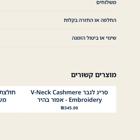
משלוחים
החלפה או החזרה בקלות
שינוי או ביטול הזמנה
מוצרים קשורים
סריג לגבר V-Neck Cashmere
אפור כהה
אפור בהיר
שחור
לבן
ניי
Embroidery - אפור בהיר
משב
₪
345.00