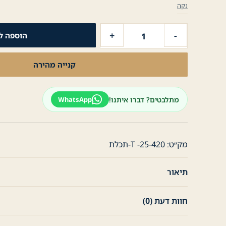
נקה
כמות
+
-
הוספה ל
של
חולצת
קנייה מהירה
טישרט
לגבר
תבליט
מתלבטים? דברו איתנו!
WhatsApp
JP
-
תכלת
מק״ט:
T -25-420-תכלת
תיאור
חוות דעת (0)