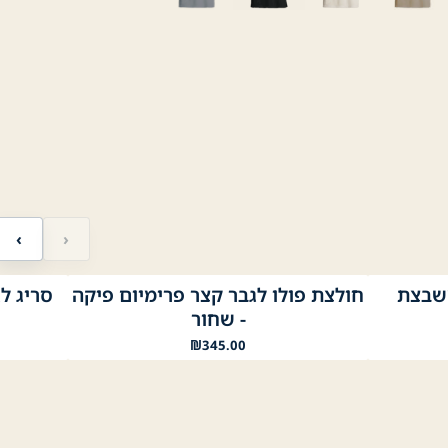
‹
›
משבצת
חולצת פולו לגבר קצר פרימיום פיקה
נייבי
לבן
שחור
שחו
- שחור
₪
345.00