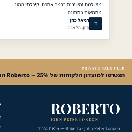
מושלמת והשירות ברמה אחרת. קיבלתי המון
מחמאות בחתונה.
דניאל כהן
ד
חתן, תל אביב
PRIVATE SALE CLUB
הצטרפו למועדון הלקוחות של Roberto — 25% הנחה על הקנייה הראשונה
ROBERTO
ק
ח
JOHN PETER LONDON
ח
Roberto · John Peter London — אופנת גברים