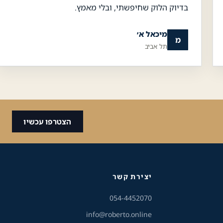
בדיוק הלוק שחיפשתי, ובלי מאמץ.
גודל טקסט
מיכאל א׳
מ
תל אביב
A+
A-
100%
גווני אפור
מצבי תצוגה
הצטרפו עכשיו
ניגודיות
רגיל
גבוהה
ניגודיות
רקע בהיר
הפוכה
יצירת קשר
054-4452070
הדגשת קישורים
info@roberto.online