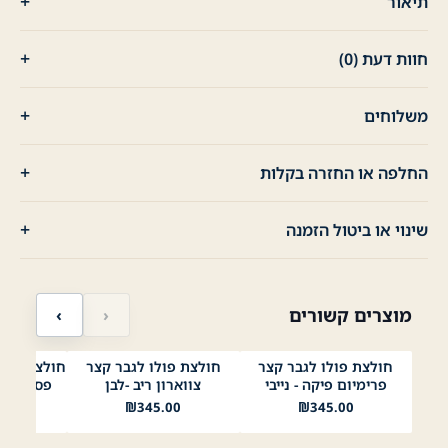
תיאור
חוות דעת (0)
משלוחים
החלפה או החזרה בקלות
שינוי או ביטול הזמנה
מוצרים קשורים
‹
›
חולצת פולו לגבר קצר
חולצת פולו לגבר קצר
נייבי
לבן
שחור
לבן
שחור
תכלת
בז׳
ירוק בהיר
תפוח
לבן
ני
פרימיום פיקה - נייבי
צווארון ריב -לבן
פסי משבצ
Mustard
ליים 1
₪
345.00
₪
345.00
00