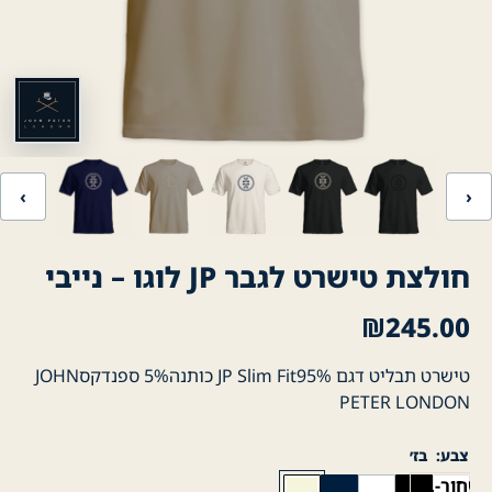
‹
›
חולצת טישרט לגבר JP לוגו – נייבי
₪
245.00
טישרט תבליט דגם JP Slim Fit95% כותנה5% ספנדקסJOHN
PETER LONDON
צבע
בז׳
שחור-בז'