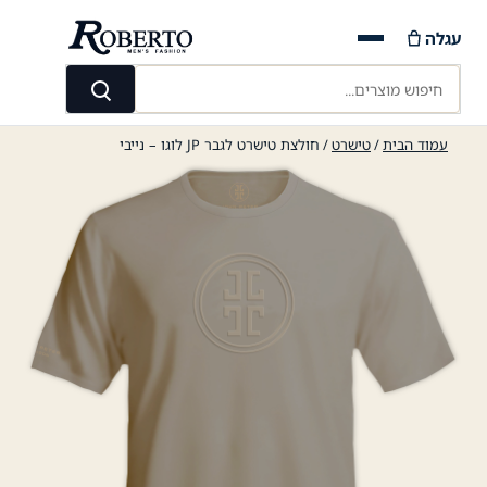
Ski
עגלה
t
conten
חיפוש מוצרים...
חיפוש
עמוד הבית
/
טישרט
/ חולצת טישרט לגבר JP לוגו – נייבי