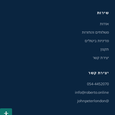
ניגודיות הפוכה
רקע בהיר
שירות
הדגשת קישורים
אודות
פונט קריא
משלוחים והחזרות
מדיניות ביטולים
עצירת אנימציות
תקנון
ריווח טקסט
יצירת קשר
סרגל קריאה
יצירת קשר
הסתרת תמונות
054-4452070
info@roberto.online
@johnpeterlondon