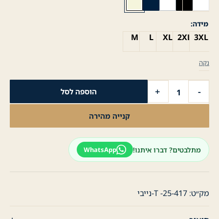
מידה
M
L
XL
2XL
3XL
נקה
כמות
+
-
הוספה לסל
של
חולצת
קנייה מהירה
טישרט
לגבר
JP
מתלבטים? דברו איתנו!
WhatsApp
לוגו
-
נייבי
מק״ט:
T -25-417-נייבי