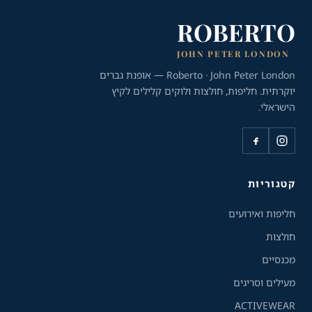
ROBERTO
JOHN PETER LONDON
Roberto · John Peter London — אופנת גברים
יוקרתית. חליפות, חולצות ולוקים קלילים לקיץ
הישראלי.
כלי נגישות
גודל טקסט
A+
A-
100%
קטגוריות
חליפות ואירועים
גווני אפור
חולצות
מצבי תצוגה
מכנסיים
רגיל
ניגודיות גבוהה
מעילים וסריגים
ACTIVEWEAR