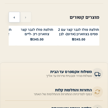
מוצרים קשורים
‹
›
חולצת פולו לגבר קצר עם 2
חולצת פולו לגבר קצר
חולצת פ
לבן
נייבי
לבן
שחור
תכלת
בז׳
ירוק בהיר
תפוח
לבן
שחו
פסים בצווארון (אדום)- לבן
צווארון ריב -ליים
צווארו
Mustard
ליים 1
00
₪
345.00
₪
345.00
משלוח אקספרס עד הבית
משלוח מהיר ומבטיח שירות עד אליך
החזרות והחלפות קלות
כפוף למדיניות ההחזרות וההחלפות של האתר