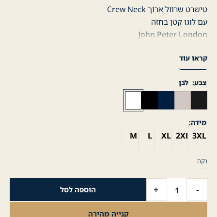
טישרט שרוול ארוך Crew Neck
עם לוגו קטן בחזה
John Peter London
95% כותנה
קראו עוד
5% ספנדקס
צבע
לבן
מידה
M
L
XL
2XL
3XL
נקה
כמות
+
-
הוספה לסל
של
חולצת
קנייה מהירה