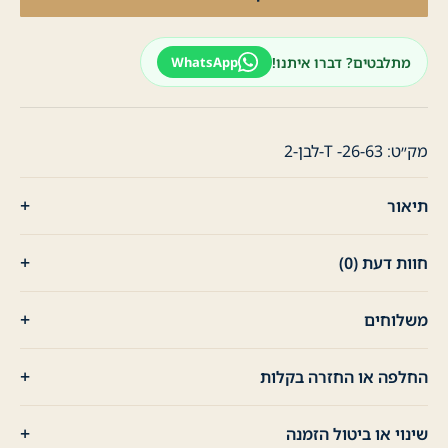
טישרט
לגבר
שרוול
מתלבטים? דברו איתנו!
WhatsApp
ארוך
עם
לוגו-
לבן
מק״ט:
T -26-63-לבן-2
תיאור
חוות דעת (0)
משלוחים
החלפה או החזרה בקלות
שינוי או ביטול הזמנה