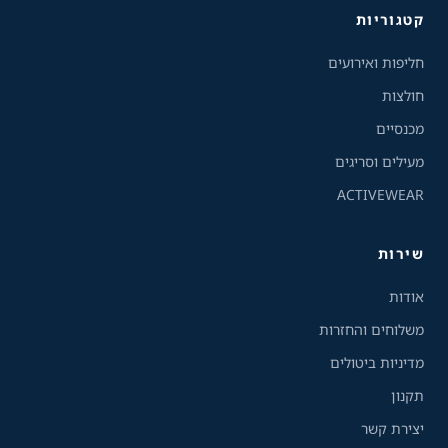
A+
A-
100%
קטגוריות
חליפות ואירועים
גווני אפור
חולצות
מצבי תצוגה
מכנסיים
רגיל
ניגודיות גבוהה
מעילים וסריגים
ACTIVEWEAR
ניגודיות הפוכה
רקע בהיר
שירות
הדגשת קישורים
אודות
פונט קריא
משלוחים והחזרות
מדיניות ביטולים
עצירת אנימציות
תקנון
ריווח טקסט
יצירת קשר