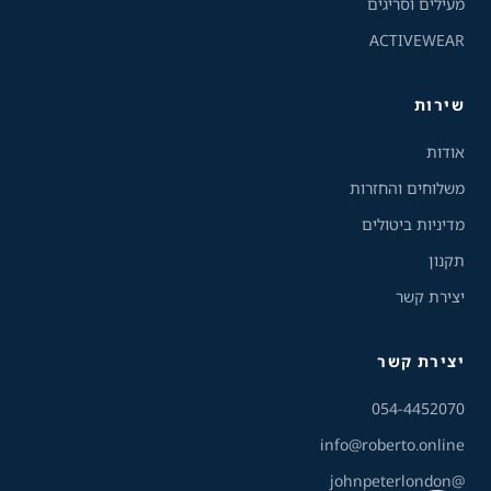
מעילים וסריגים
ACTIVEWEAR
ניגודיות הפוכה
רקע בהיר
שירות
הדגשת קישורים
אודות
פונט קריא
משלוחים והחזרות
מדיניות ביטולים
עצירת אנימציות
תקנון
ריווח טקסט
יצירת קשר
סרגל קריאה
יצירת קשר
שירות הלקוחות והמכירות
💬
נחזור אליך בהקדם
הסתרת תמונות
054-4452070
info@roberto.online
@johnpeterlondon