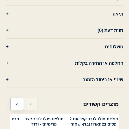
תיאור
חוות דעת (0)
משלוחים
החלפה או החזרה בקלות
שינוי או ביטול הזמנה
מוצרים קשורים
‹
›
חולצת פולו לגבר קצר עם 2
חולצת פולו לגבר קצר
סריג לגבר Cashmere - נייבי
לבן
כחול
בז׳
וורוד
כחול
ירוק
שחור
נייבי
לב
פסים בצווארון (בז')- שחור
פרימיום - ורוד
00