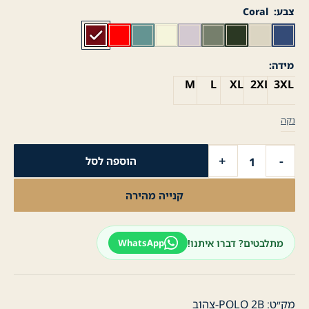
צבע
Coral
מידה
M
L
XL
2XL
3XL
נקה
כמות
+
-
הוספה לסל
של
חולצת
קנייה מהירה
פולו
לגבר
קצר
מתלבטים? דברו איתנו!
WhatsApp
פרימיום
פיקה
-
צהוב
מק״ט:
POLO 2B-צהוב