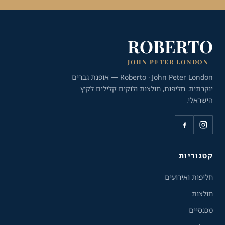
ROBERTO
JOHN PETER LONDON
Roberto · John Peter London — אופנת גברים
יוקרתית. חליפות, חולצות ולוקים קלילים לקיץ
הישראלי.
כלי נגישות
גודל טקסט
A+
A-
100%
קטגוריות
חליפות ואירועים
גווני אפור
חולצות
מצבי תצוגה
מכנסיים
רגיל
ניגודיות גבוהה