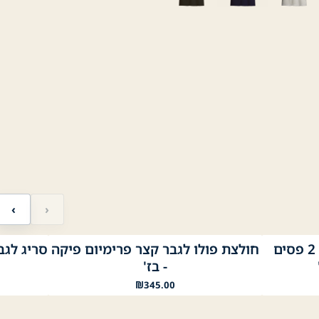
‹
›
חולצת פולו לגבר קצר עם 2 פסים
חולצת פולו לגבר קצר פרימיום פיקה
סריג לגבר -Neck Cashmere
צהוב
תכלת
וורוד
אדום
אקווה
בז׳
Coral
ירוק כהה
בורדו
- בז'
₪
345.00