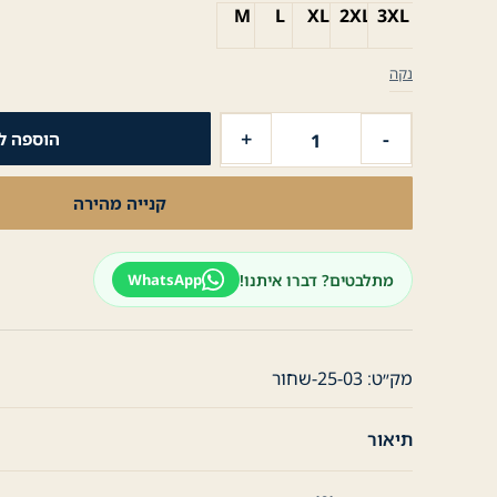
M
L
XL
2XL
3XL
נקה
כמות
+
-
הוספה ל
של
חולצת
קנייה מהירה
פולו
לגבר
קצר
מתלבטים? דברו איתנו!
WhatsApp
משבצת
בצווארון
-
שחור
מק״ט:
25-03-שחור
תיאור