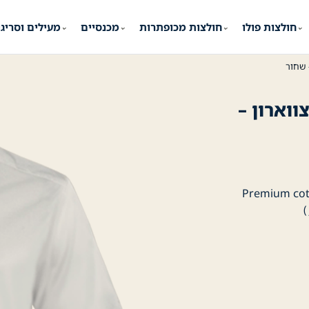
חולצות פולו
חולצות מכופתרות
מכנסיים
מעילים וסריג
⌄
⌄
⌄
⌄
 שחור
וארון –
Premium cotton Merceri