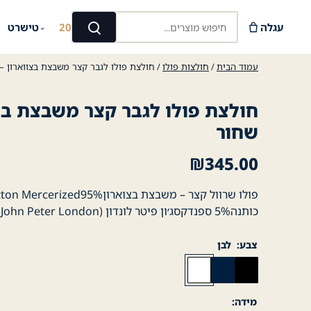
Ski
חיפוש מוצרים...
t
עגלה
קיץ 2026
טישרט
⌄
⌄
חיפוש
conten
עמוד הבית
/
חולצות פולו
/ חולצת פולו לגבר קצר משבצת בצווארון –
חולצת פולו לגבר קצר משבצת בצו
שחור
₪
345.00
פולו שרוול קצר – משבצת בצוארוןzed95%
כותנה5% ספנדקסג׳ון פיטר לונדון (John Peter London )
צבע
לבן
מידה