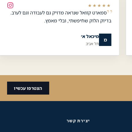
★★★★★
סמארט קזואל שנראה מדויק גם לעבודה וגם לערב.
כלי נגישות
בדיוק הלוק שחיפשתי, ובלי מאמץ.
גודל טקסט
מיכאל א׳
מ
תל אביב
A+
A-
100%
גווני אפור
מצבי תצוגה
הצטרפו עכשיו
ניגודיות
רגיל
גבוהה
ניגודיות
רקע בהיר
הפוכה
יצירת קשר