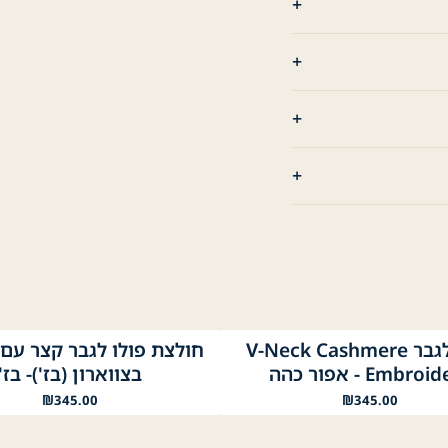
סריג לגבר V-Neck Cashmere
ה
ור בהיר
שחור
לבן
כחול
בז׳
Embro - אפור כהה
בצווארון (בז')- בז'
₪
345.00
₪
345.00