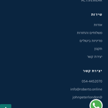
ACTIVEWEAR
ניגודיות הפוכה
רקע בהיר
שירות
הדגשת קישורים
אודות
פונט קריא
משלוחים והחזרות
מדיניות ביטולים
עצירת אנימציות
תקנון
ריווח טקסט
יצירת קשר
סרגל קריאה
יצירת קשר
שירות הלקוחות והמכירות
💬
נחזור אליך בהקדם
הסתרת תמונות
054-4452070
info@roberto.online
@johnpeterlondon