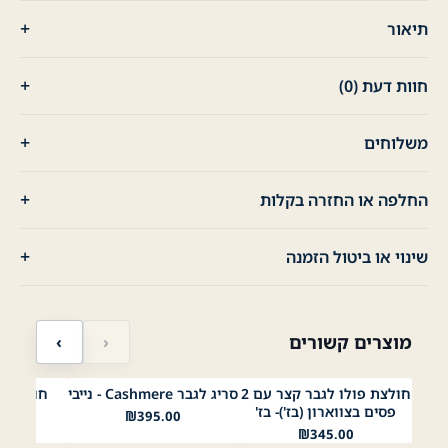
תיאור
חוות דעת (0)
משלוחים
החלפה או החזרה בקלות
שינוי או ביטול הזמנה
מוצרים קשורים
‹
›
חולצת פולו לגבר קצר עם 2
סריג לגבר Cashmere - נייבי
חולצת פ
לבן
כחול
בז׳
שחור
נייבי
לבן
בורדו
תכלת
כחול
לבן
שחו
פסים בצווארון (בז')- בז'
צווארו
₪
395.00
00
₪
345.00