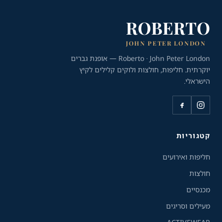
ROBERTO
JOHN PETER LONDON
Roberto · John Peter London — אופנת גברים
יוקרתית. חליפות, חולצות ולוקים קלילים לקיץ
הישראלי.
כלי נגישות
גודל טקסט
A+
A-
100%
קטגוריות
חליפות ואירועים
גווני אפור
חולצות
מצבי תצוגה
מכנסיים
רגיל
ניגודיות גבוהה
מעילים וסריגים