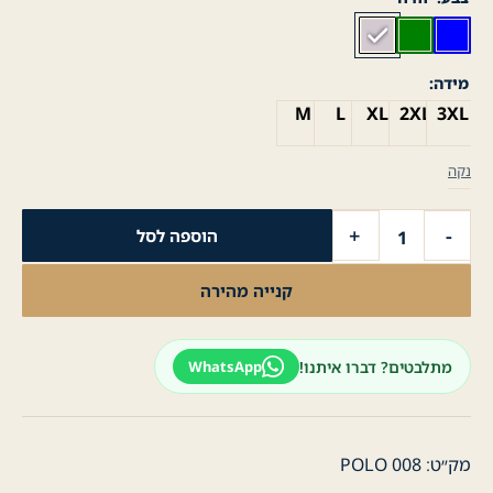
מידה
M
L
XL
2XL
3XL
נקה
כמות
+
-
הוספה לסל
של
חולצת
קנייה מהירה
פולו
לגבר
קצר
מתלבטים? דברו איתנו!
WhatsApp
פרימיום
-
ורוד
מק״ט:
POLO 008