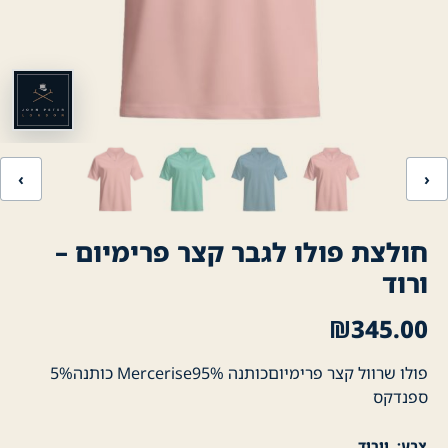
‹
›
חולצת פולו לגבר קצר פרימיום –
ורוד
₪
345.00
פולו שרוול קצר פרימיוםכותנה Mercerise95% כותנה5%
ספנדקס
צבע
וורוד