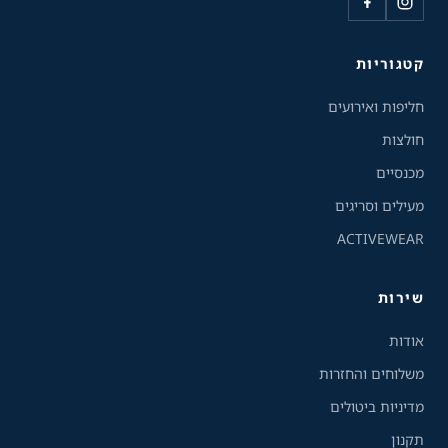
כלי נגישות
קטגוריות
גודל טקסט
חליפות ואירועים
A+
A-
100%
חולצות
מכנסיים
גווני אפור
מעילים וסריגים
ACTIVEWEAR
מצבי תצוגה
רגיל
ניגודיות גבוהה
שירות
ניגודיות הפוכה
רקע בהיר
אודות
משלוחים והחזרות
הדגשת קישורים
מדיניות ביטולים
תקנון
פונט קריא