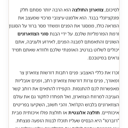
לסיכום,
צווארון החולצה
הוא הרבה יותר מסתם חלק
פונקציונלי בבגד. הוא אלמנט עיצובי מרכזי שמעצב את
המראה כולו, ממסגר את הפנים ומשדר מסר ברור על הסגנון
ורמת הפורמליות שלכם. על ידי הבנת
סוגי הצווארונים
השונים והתאמתם למבנה הפנים, לאירוע ולעניבה, אתם
יכולים לשלוט בנרטיב האופנתי שלכם ולוודא שאתם תמיד
נראים במיטבכם.
זכרו את כללי האצבע: פנים רחבות דורשות צווארון צר
ומאורך, פנים צרות דורשות צווארון רחב, ופנים אובליות
מאפשרות לכם להתנסות. הקפידו להתאים את רוחב קשר
העניבה למרווח הצווארון, ואל תפחדו לחקור גם את עולם
הצווארונים בלבוש הקז’ואל. והכי חשוב, השקיעו בפריטים
איכותיים.
חולצה אלגנטית
או חולצת פולו איכותית מבית
“רוברטו” היא הבסיס שעליו תוכלו לבנות הופעה מנצחת.