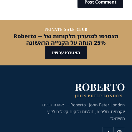
PRIVATE SALE CLUB
הצטרפו למועדון הלקוחות של Roberto —
25% הנחה על הקנייה הראשונה
הצטרפו עכשיו
ROBERTO
JOHN PETER LONDON
Roberto · John Peter London — אופנת גברים
יוקרתית. חליפות, חולצות ולוקים קלילים לקיץ
הישראלי.