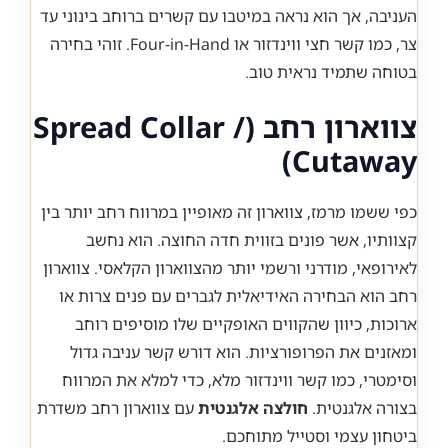
העניבה, אך הוא נראה במיטבו עם קשרים ברוחב בינוני עד
צר, כמו קשר חצי ווינדזור או Four-in-Hand. זוהי בחירה
בטוחה שתמיד נראית טוב.
צווארון רחב (Spread Collar /
Cutaway)
כפי ששמו מרמז, צווארון זה מאופיין במרווח רחב יותר בין
קצוותיו, אשר פונים בזווית חדה החוצה. הוא נחשב
לאירופאי, מודרני ורשמי יותר מהצווארון הקלאסי. צווארון
רחב הוא הבחירה האידיאלית לגברים עם פנים צרות או
ארוכות, כיוון שהקווים האופקיים שלו מוסיפים רוחב
ומאזנים את הפרופורציות. הוא דורש קשר עניבה גדול
וסימטרי, כמו קשר ווינדזור מלא, כדי למלא את המרווח
בצורה אלגנטית.
חולצה אלגנטית
עם צווארון רחב משדרת
ביטחון עצמי וסטייל מתוחכם.