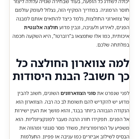
יכולה לשדרג כל הופעה, בעוד שבחירה שגויה עלולה ליצור
חוסר הרמוניה. במדריך המקיף הזה, נצלול לעומק עולמם
של צווארוני החולצות, נלמד כיצד להתאים אותם למבנה
הפנים, לאירוע ולעניבה, ונבין מדוע
חולצה אלגנטית
איכותית, כמו אלו שתמצאו ב”רוברטו”, היא השקעה חכמה
במלתחה שלכם.
למה צווארון החולצה כל
כך חשוב? הבנת היסודות
לפני שנפרט את
סוגי הצווארוונים
השונים, חשוב להבין
מדוע יש להקדיש להם תשומת לב כה רבה. הצווארון הוא
הנקודה הגבוהה ביותר בבגד, והוא מושך את העין ישירות
אל הפנים. תפקידו חורג הרבה מעבר לפונקציונליות. הוא
משפיע על הפרופורציות, משדר מסר סגנוני ומהווה את
הבסיס לשילוב אביזרים כמו עניבה או פפיון. התעלמות