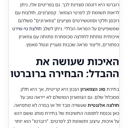
רוברטו היא דוגמה מצוינת לכך. גם בפריטים אלו, ניתן
לראות תשומת לב לפרטי הצוואר. קפוצ’ונים, חולצות עם
רוכסן חלקי וסווטשירטים מציעים “צווארונים” משלהם
שמשפיעים על המראה הכללי. ניתן לשלב
חולצת טי-שירט
איכותית מתחת לחולצה מכופתרת פתוחה עם צווארון
כפתורים, וליצור מראה שכבות מעניין ונטול מאמץ.
האיכות שעושה את
ההבדל: הבחירה ברוברטו
בחירת
סוג הצווארון
הנכון היא קריטית, אך היא חלק
ממכלול שלם. גם הצווארון המושלם לא ייראה טוב על
חולצה אלגנטית
שעשויה מבד זול או בגזרה לא מחמיאה.
כאן נכנסת לתמונה החשיבות של בחירת מותג ששם דגש
על איכות, עיצוב ותשומת לב לפרטים. “רוברטו” הוא יותר