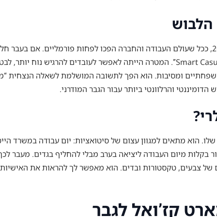
הלבוש
המושג “סמארט קז’ואל” החל לתפוס תאוצה במהלך המאה ה-20, ככל שעולם העבודה והחברה הפכו לפ
משפחתיים ומסיבות. הוא הפך לתשובה המושלמת לשאלה הנצחית “מה 
 הדומיננטי והרלוונטי ביותר עבור הגבר המודרני.
רי?
שלו. הוא מתאים למגוון עצום של סיטואציות: יום עבודה במשרד הייט
ר בקלות מיום העבודה ליציאה בערב מבלי להחליף בגדים. מעבר לכך,
 של צבעים, טקסטורות ובדים. הוא מאפשר לך להראות את האישיות 
רט קז’ואל לגבר