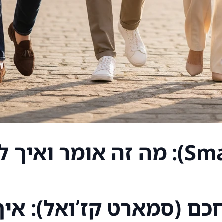
ם (סמארט קז’ואל): איך