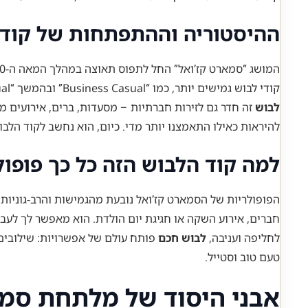
ההיסטוריה וההתפתחות של קוד 
קודי לבוש גמישים יותר, כמו “Business Casual” ובהמשך “Smart Casual”. המטרה הייתה לאפשר לעובדים להרגיש נוח יותר, לבטא את עצמם ועדיין לשמור על חזות מקצועית. עם הזמן,
לבוש
זה חדר גם לזירות חברתיות – מסעדות, ברים, אירועים 
להיראות כאילו התאמצנו יותר מדי. כיום, הוא נחשב לקוד הלבוש
למה קוד הלבוש הזה כל כך פופול
הפופולריות של הסמארט קז’ואל נובעת מהגמישות והרב-גוניות 
חברים, אירוע השקה או חגיגת יום הולדת. הוא מאפשר לך לעבו
לחליפה ועניבה,
לבוש חכם
פותח עולם של אפשרויות: שילובים
טעם טוב וסטייל.
אבני היסוד של מלתחת סמא