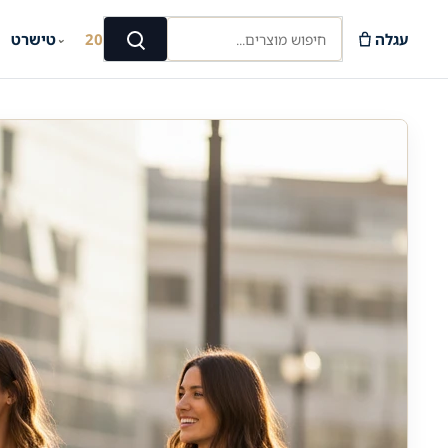
Ski
חיפוש מוצרים...
t
עגלה
קיץ 2026
טישרט
⌄
⌄
חיפוש
conten