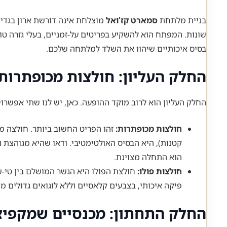
בניית מלתחת
סמארט קז’ואל
מוצלחת אינה דורשת ארון בגדים 
שונות. המפתח הוא להשקיע בפריטים על-זמניים, בעלי גזרה טו
בסיס איכותיים שיהוו את השלד למלתחה שלכם.
החלק העליון: חולצות מכופתרות 
החלק העליון הוא לרוב מוקד ההופעה. כאן, יש לנו שתי אפשרו
חולצות מכופתרות:
זהו הפריט החשוב ביותר. חולצה מכ
קטנות), היא הבסיס האולטימטיבי. ודאו שהיא מגוהצת
הוא התחלה מצוינת.
חולצות פולו:
חולצת הפולו היא הגשר המושלם בין טי-שי
פיקה איכותי, בצבעים קלאסיים וללא לוגואים גדולים מד
החלק התחתון: מכנסיים שמקפיצ