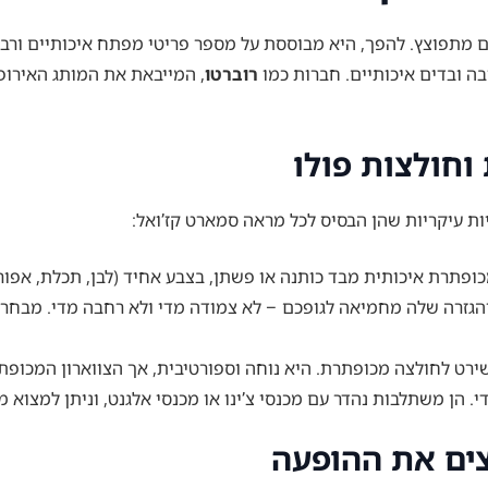
מתפוצץ. להפך, היא מבוססת על מספר פריטי מפתח איכותיים ורב-גונ
בה ובדים איכותיים. חברות כמו
רוברטו
וחולצות פולו
יות עיקריות שהן הבסיס לכל מראה סמארט קז’ואל:
ופתרת איכותית מבד כותנה או פשתן, בצבע אחיד (לבן, תכלת, אפור, 
 והגזרה שלה מחמיאה לגופכם – לא צמודה מדי ולא רחבה מדי. מבחר
רט לחולצה מכופתרת. היא נוחה וספורטיבית, אך הצווארון המכופתר 
י. הן משתלבות נהדר עם מכנסי צ’ינו או מכנסי אלגנט, וניתן למצוא מ
ים את ההופעה