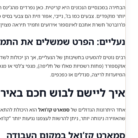
הבחירה במכנסיים הנכונים היא קריטית. כאן נפרדים מהג’ינס ה
יותר מוקפדים. צבעים כמו בז’, נייבי, אפור וזית הם צבעי בסי
מ’רוברטו’ תשרת אתכם לאינספור אירועים ותמיד תיראה מצוין. 
נעליים: הפרט שמשלים את התמו
רבים נוטים להמעיט בחשיבותן של הנעליים, אך הן יכולות לשדר
אוקספורד (פחות רשמיות מאלו של חליפה), מגפי צ’לסי או מגפי
המיועדות לריצה, סנדלים או כפכפים.
איך ליישם לבוש חכם באירו
אחד היתרונות הגדולים של
סמארט קז’ואל
הוא היכולת להתאים
שהאווירה נינוחה יותר, ניתן להרשות לעצמנו נגיעות יותר “קז’ו
סמארט קז’ואל במקום העבודה