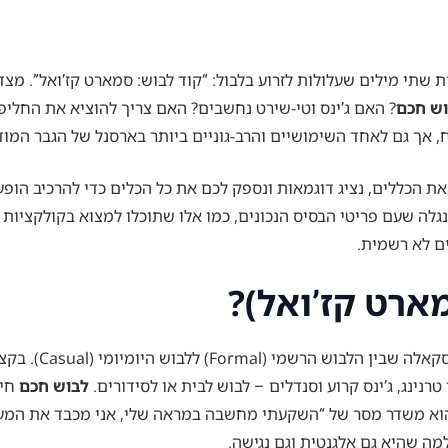
תי מילים שעלולות לזרוע בלבול: “קוד לבוש: סמארט קז’ואל”. מצד 
ש חכם
? האם ג’ינס וטי-שירט נחשבים? האם צריך להוציא את החליפ
אך גם לאחד השימושיים והרב-גוניים ביותר בארסנל של הגבר המודר
 את הכללים, נציג דוגמאות ונספק לכם את כל הכלים כדי להרכיב הו
. נגלה שעם פריטי הבסיס הנכונים, כמו אלו שתוכלו למצוא בקולקציות
ים לא רשמית.
ארט קז’ואל)?
, חשוב למקם 
נינג, ג’ינס קרוע וסנדלים – לבוש לבית או לסידורים.
לבוש חכם
חי 
הוא משדר מסר של “השקעתי מחשבה במראה שלי, אני מכבד את המעמד,
למה שהיא גם אלגנטית וגם נגישה.