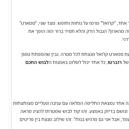
אחד, “קז’ואל” מרמז על נוחות וחופש. מצד שני, “סמארט”
ה מהארון? הגבול הדק והלא תמיד ברור הזה הופך את
ני.
פעת סמארט קז’ואל מנצחת לכל מטרה. נבין שהמפתח טמון
 של
רוברטו
, כל אחד יכול לשלוט באמנות ה
לבוש החכם
אותו על הסקאלה שבין הלבוש הרשמי (Formal) ללבוש היומיומי (Casual). בקצה אחד נמצאת החליפה המלאה עם עניבה ונעליים מצוחצחות
ונושם בדיוק באמצע. זהו קוד לבוש שמטרתו להציג מראה
 אבל אני גם מרגיש בנוח”. זהו שילוב מנצח בין פריטים