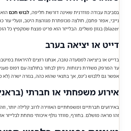
בסביבת עבודה מודרנית שאינה דורשת חליפה,
לבוש חכם
הוא ה
blazer) בגוון משלים. הבלייזר הוא פריט מנצח שמקפיץ כל הופעה והופך אותה מיד למקצועית יותר.
דייט או יציאה בערב
בדייט או ביציאה למסעדה טובה, אנחנו רוצים להיראות במיטב
עד המרפק משדרת נינוחות. ניתן לבחור בחולצה עם דפוס מעניין 
אפשר גם ללבוש ג’ינס, אך בתנאי שהוא כהה, בגזרה ישרה (לא ס
אירוע משפחתי או חברתי (בראנץ’
באירועים חברתיים ומשפחתיים האווירה לרוב קלילה יותר, וזה 
זהו מראה מושלם. בחורף, סוודר גולף איכותי מתחת לבלייזר א