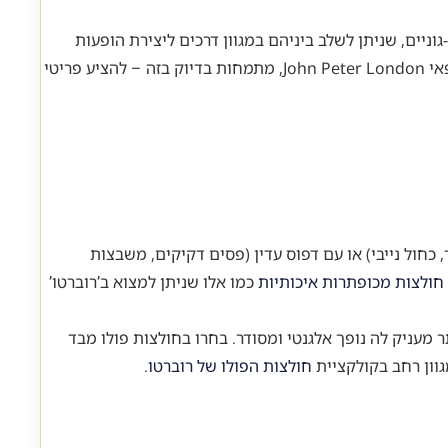
יים, שניתן לשלב ביניהם במגוון דרכים ליצירת הופעות
, המייבאת את המותג האירופאי John Peter London, מתמחות בדיוק בזה – להציע פריטי
כחול נייבי) או עם דפוס עדין (פסים דקיקים, משבצות
חולצות מכופתרות איכותיות
כמו אלו שניתן למצוא ב’רוברטו’
מעניק לה נופך אלגנטי ומסודר. בחרו בחולצות פולו מבד
גוון רחב בקולקציית
חולצות הפולו של רוברטו
.