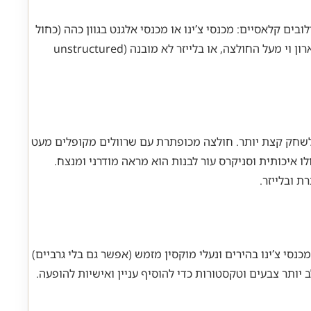
בים קלאסיים: מכנסי צ’ינו או מכנסי אלגנט בגוון כהה (כחול
נייבי, אפור פחם), חולצה מכופתרת מגוהצת היטב, ונעלי עור כמו דרבי או מוקסין. בימים קרירים יותר, ניתן להוסיף סוודר דק עם צווארון וי מעל החולצה, או בלייזר לא מובנה (unstructured
ר לשחק קצת יותר. חולצה מכופתרת עם שרוולים מקופלים מעט
לו איכותית וסניקרס עור לבנות הוא מראה מודרני ומנצח.
ת ובלייזר.
נסי צ’ינו בהירים ונעלי מוקסין מזמש (אפשר גם בלי גרביים)
יותר צבעים וטקסטורות כדי להוסיף עניין ואישיות להופעה.