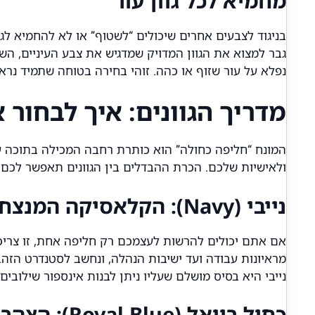
מחמיא לכל גוון עור
בניגוד לצבעים אחרים שיכולים “לשטוף” או לא להחמיא לגו
גבר למצוא את הגוון המדויק שמדגיש את צבע העיניים, השיע
נפלא על עור שזוף או כהה. זוהי בחירה בטוחה שתמיד נראי
מדריך הגוונים: איך לבחו
המונח “חליפה כחולה” הוא כותרת רחבה המכילה בתוכה עו
ולאישיות שלכם. הכרת ההבדלים בין הגוונים תאפשר לכם 
נייבי (Navy): הקלאסיקה המנצחת
אם אתם יכולים להרשות לעצמכם רק חליפה אחת, זו צרי
מראיונות עבודה ועד ישיבות הנהלה, ונחשב לסטנדרט הזהב
נייבי היא בסיס מושלם שעליו ניתן לבנות אינספור שילובים 
כחול רויאל (Royal Blue): הצהרה אופנתית נועזת