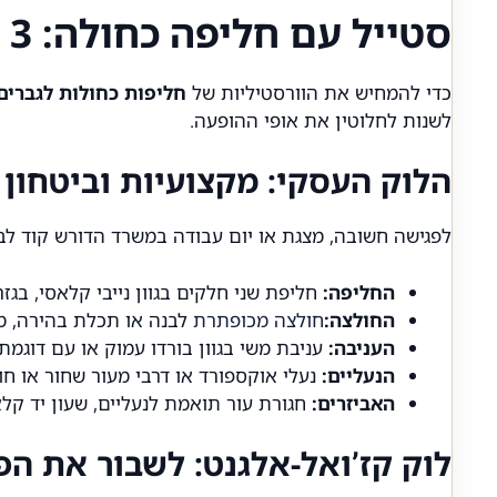
סטייל עם חליפה כחולה: 3 לוקים מנצחים לאירועים שונים
כדי להמחיש את הוורסטיליות של
חליפות כחולות לגברים
לשנות לחלוטין את אופי ההופעה.
הלוק העסקי: מקצועיות וביטחון
לפגישה חשובה, מצגת או יום עבודה במשרד הדורש קוד לב
החליפה:
חליפת שני חלקים בגוון נייבי קלאסי, בגז
החולצה:
חולצה מכופתרת
לבנה או תכלת בהירה, מ
העניבה:
עניבת משי בגוון בורדו עמוק או עם דוגמת
הנעליים:
נעלי אוקספורד או דרבי מעור שחור או ח
האביזרים:
חגורת עור תואמת לנעליים, שעון יד קל
לוק קז’ואל-אלגנט: לשבור את הפ