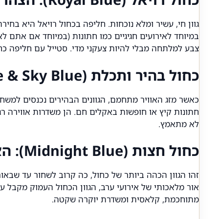
גוון חי, עשיר ומלא נוכחות. חליפה בכחול רויאל היא בח
במיוחד לאירועים חגיגיים כמו חתונות (במיוחד אם אתם לא 
צבע למלתחה מבלי להיות צעקני מדי.
סטייל עם חליפה כח
כחול בהיר ותכלת (Light Blue & Sky Blue): הבחירה הקיצית המושלמת
כאשר מזג האוויר מתחמם, הגוונים הבהירים נכנסים למשחק.
חתונות קיץ או חופשות באקלים חם. הן משדרות אווירה רג
לא מתאמץ.
כחול חצות (Midnight Blue): האלטרנטיבה האלגנטית לשחור
זהו הגוון הכהה ביותר של כחול, כה קרוב לשחור עד שבאו
מתוחכמת, קלאסית ומשדרת יוקרה שקטה.