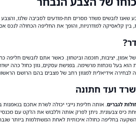
כוחו של הצבע הנבחר
שאנו לובשים משדר מסרים תת-מודעים לסביבה שלנו, והצבע ה
 בין קלאסיקה למודרניות, והופך את ה
חליפה הכחולה
לנכס אסט
ר?
ת של אמון, יציבות, חוכמה וביטחון. כאשר אתם לובשים חליפה 
ת הוא בעל נוכחות מרשימה. בפגישת עסקים, גוון כחול כהה ישדר 
ה לבחירה אידיאלית למגוון רחב של מצבים בהם הרושם הראשוני
שרד ועד חתונה
ולות לגברים
. אותה חליפת נייבי יכולה לשרת אתכם בנאמנות בפ
כיס צבעונית. ניתן לפרק אותה וללבוש את הז’קט עם מכנסי צ’
 ההשקעה בחליפה כחולה איכותית לאחת המשתלמות ביותר שגבר 