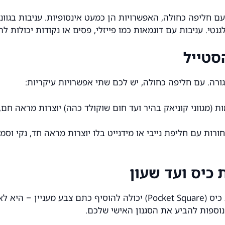
 חליפה כחולה, האפשרויות הן כמעט אינסופיות. עניבות בגווני 
נטי. עניבות עם דוגמאות כמו פייזלי, פסים או נקודות יכולות להו
סטייל
רה. עם חליפה כחולה, יש לכם שתי אפשרויות עיקריות:
ות (מגווני קוניאק בהיר ועד חום שוקולד כהה) יוצרות מראה חם, 
ות עם חליפת נייבי או מידנייט בלו יוצרות מראה חד, נקי וסמ
כיס ועד שעון
הפרטים הקטנים הם אלו שמשדרגים את ההופעה. מטפחת כיס (Pocket Square
נוספות להביע את הסגנון האישי שלכם.