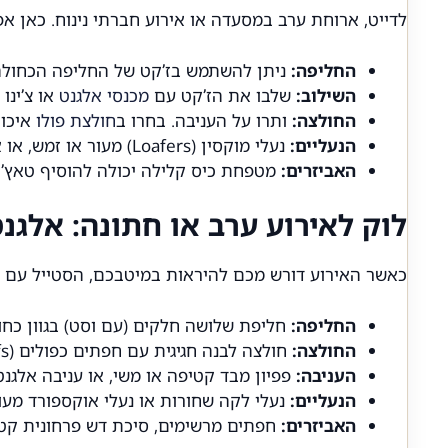
לדייט, ארוחת ערב במסעדה או אירוע חברתי נינוח. כאן
החליפה:
ניתן להשתמש בז’קט של החליפה הכחולה
השילוב:
שלבו את הז’קט עם
מכנסי אלגנט
או צ’ינו 
החולצה:
ותרו על העניבה. בחרו ב
חולצת פולו
איכות
הנעליים:
נעלי מוקסין (Loafers) מעור או זמש, או אפילו סניקרס עור לבנות ונקיות.
האביזרים:
מטפחת כיס קלילה יכולה להוסיף טאץ’ א
לוק לאירוע ערב או חתונה: אלגנ
כאשר האירוע דורש מכם להיראות במיטבכם,
הסטייל עם 
החליפה:
חליפת שלושה חלקים (עם וסט) בגוון כחול 
החולצה:
חולצה לבנה חגיגית עם חפתים כפולים (French Cuffs).
העניבה:
פפיון מבד קטיפה או משי, או עניבה אלגנ
הנעליים:
נעלי לקה שחורות או נעלי אוקספורד מעו
האביזרים:
חפתים מרשימים, סיכת דש פרחונית קטנ