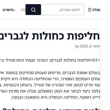
Ski
חיפוש מוצרים...
t
עגלה
קיץ 2026
טישרט
⌄
⌄
חיפוש
conten
חליפות כחולות לגברים:
ינואר 6, 2026
by
<
h1>חליפות כחולות לגברים: הטרנד הנצחי והוורסטילי ביותר
בעולם אופנת הגברים, פריטים מעטים מחזיקים במעמד איקו
עולם העסקים השמרני, הרי שהחליפה הכחולה היא זיקית 
עוד פריט לבוש; זוהי הצהרה של סטייל, ביטחון ורבגוניות
נלמד כיצד לבחור את הגוון המושלם, ונגלה את סודות הש
דייט רומנטי, החליפה הכחולה היא התשובה הנכונה.