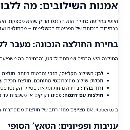
אמנות השילובים: מה ללבו
היופי בחליפה כחולה הוא הקנבס הריק שהיא מספקת. היא
בבחירות הנכונות של הפריטים המשלימים – מהחולצה ועד 
בחירת החולצה הנכונה: מעבר לל
החולצה היא הבסיס שמתחת לז’קט, והבחירה בה משפיעה 
לבן:
השילוב הקלאסי, הנקי והבטוח ביותר. חולצה לב
תכלת:
שילוב מונוכרומטי מתוחכם. חולצת תכלת עם 
ורוד בהיר:
בחירה נועזת ומלאת סטייל. הקונטרסט בי
חולצות עם דוגמה:
פסים דקיקים או משבצות עדינו
ב-Roberto, אנו מציעים מגוון רחב של
חולצות מכופתרות
בג
עניבות ופפיונים: הטאץ’ הסופי