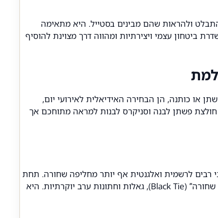
 להתבלט ולהראות שהם מבינים בסטייל. היא מתאימה
דרת ביטחון עצמי ויצירתיות ומהווה דרך מצוינת להוסיף
תן או כותנה, הן הבחירה האידיאלית לאירועי יום,
או חולצת פשתן לבנה וסניקרס לבנות למראה מתוחכם אך
ני רבים לרשמית ואלגנטית אף יותר מחליפה שחורה. תחת
אור מלאכותי של אירועי ערב, הגוון הכחול העמוק מקבל עומק ועושר שאין לשחור. זוהי הבחירה המושלמת לאירועי “עניבה שחורה” (Black Tie), גאלות וחתונות ערב יוקרתיות. היא