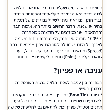
החולצה היא הבסיס שעליו נבנה כל המראה. חולצה
לבנה וחדה היא הבחירה הקלאסית והבטוחה ביותר
עבור חתן. עם זאת, ניתן לשקול גם גוונים של תכלת
בהיר או שמנת. הדבר החשוב ביותר הוא איכות הבד
וההתאמה. אנו ממליצים על
חולצות מכופתרות
מ-100% כותנה איכותית, המבטיחות נוחות ונשימה
לאורך כל היום. שימו לב לסוג הצווארון – צווארון רחב
(Spread) מתאים יותר לעניבות עם קשר גדול, בעוד
צווארון קלאסי (Point) מתאים לקשרים צרים יותר.
עניבה או פפיון?
הבחירה בין עניבה לפפיון תלויה ברמת הפורמליות
ובסגנון האישי.
*
פפיון (Bow Tie):
משויך באופן מסורתי לטוקסידו
ולאירועים רשמיים במיוחד. הוא משדר קסם של פעם,
תחכום וסטייל. פפיון יכול להתאים גם לחליפות שלושה