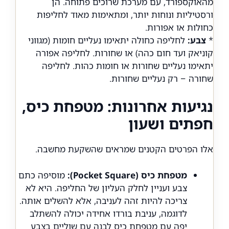
מהאוקספורד, עם מערכת שרוכים פתוחה. הן
ורסטיליות ונוחות יותר, ומתאימות מאוד לחליפות
כחולות או אפורות.
*
צבע:
לחליפה כחולה יתאימו נעליים חומות (מגווני
קוניאק ועד חום כהה) או שחורות. לחליפה אפורה
יתאימו נעליים שחורות או חומות כהות. לחליפה
שחורה – רק נעליים שחורות.
נגיעות אחרונות: מטפחת כיס,
חפתים ושעון
אלו הפרטים הקטנים שמראים שהשקעת מחשבה.
מטפחת כיס (Pocket Square):
מוסיפה כתם
צבע ועניין לחלק העליון של החליפה. היא לא
צריכה להיות זהה לעניבה, אלא להשלים אותה.
לדוגמה, עניבת בורדו אחידה יכולה להשתלב
יפה עם מטפחת כיס לבנה עם שוליים בצבע