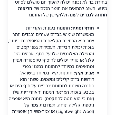
בחירת בד לא נכונה יכולה להפוך יום מושלם לסיוט
מיוזע. חשוב להתאים את חומר הגלם של
חליפות
חתונה לגברים
לעונה וללוקיישן של החתונה.
חורף וסתיו:
חתונות בעונות הקרירות
מאפשרות שימוש בבדים עשירים וכבדים יותר.
צמר הוא הבחירה הקלאסית והפופולרית ביותר,
בזכות יכולת הבידוד, העמידות בפני קמטים
והנפילה האלגנטית שלו על הגוף. אריגים כמו
פלנל או טוויד יכולים להוסיף טקסטורה ועניין
ומתאימים במיוחד לחתונות בסגנון כפרי.
אביב וקיץ:
חתונות קיץ, במיוחד בישראל,
דורשות בדים קלילים ונושמים. פשתן הוא
בחירה מצוינת לחתונות צהריים על חוף הים או
בטבע, בזכות המראה הנינוח והאווריריות שלו
(אם כי הוא נוטה להתקמט). כותנה היא אופציה
נוספת, קלילה ונוחה. תערובות צמר קל
(Lightweight Wool) או צמר-משי הן אופציות