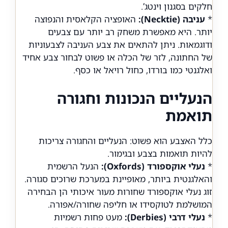
חלקים בסגנון וינטג’.
*
עניבה (Necktie):
האופציה הקלאסית והנפוצה
יותר. היא מאפשרת משחק רב יותר עם צבעים
ודוגמאות. ניתן להתאים את צבע העניבה לצבעוניות
של החתונה, לזר של הכלה או פשוט לבחור צבע אחיד
ואלגנטי כמו בורדו, כחול רויאל או כסף.
הנעליים הנכונות וחגורה
תואמת
כלל האצבע הוא פשוט: הנעליים והחגורה צריכות
להיות תואמות בצבע ובגימור.
*
נעלי אוקספורד (Oxfords):
הנעל הרשמית
והאלגנטית ביותר, מאופיינת במערכת שרוכים סגורה.
זוג נעלי אוקספורד שחורות מעור איכותי הן הבחירה
המושלמת לטוקסידו או חליפה שחורה/אפורה.
*
נעלי דרבי (Derbies):
מעט פחות רשמיות