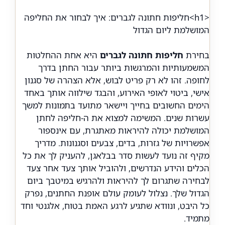
<
h1>חליפות חתונה לגברים: איך לבחור את החליפה
המושלמת ליום הגדול
בחירת
חליפות חתונה לגברים
היא אחת ההחלטות
המשמעותיות והמרגשות ביותר עבור החתן בדרך
לחופה. זהו לא רק פריט לבוש, אלא הצהרה של סגנון
אישי, ביטוי לאופי האירוע, והבגד שילווה אותך באחד
הימים החשובים בחייך ויישאר מתועד בתמונות למשך
עשרות שנים. המשימה למצוא את ה-
חליפה לחתן
המושלמת יכולה להיראות מאתגרת, עם אינספור
אפשרויות של גזרות, בדים, צבעים וסגנונות. מדריך
מקיף זה נועד לעשות סדר בבלאגן, להעניק לך את כל
הכלים והידע הנדרשים, ולהוביל אותך צעד אחר צעד
לבחירה שתגרום לך להיראות ולהרגיש במיטבך ביום
הגדול שלך. נצלול לעומק עולם אופנת החתנים, נפרק
כל היבט, ונוודא שתגיע לרגע האמת בטוח, אלגנטי וחד
מתמיד.