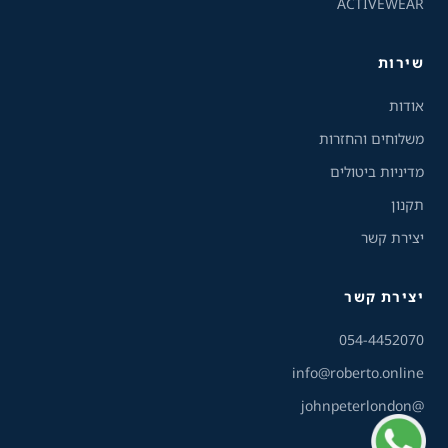
ACTIVEWEAR
מצבי תצוגה
רגיל
ניגודיות גבוהה
שירות
ניגודיות הפוכה
רקע בהיר
אודות
משלוחים והחזרות
הדגשת קישורים
מדיניות ביטולים
תקנון
פונט קריא
יצירת קשר
עצירת אנימציות
יצירת קשר
ריווח טקסט
שירות הלקוחות והמכירות
💬
נחזור אליך בהקדם
054-4452070
סרגל קריאה
info@roberto.online
@johnpeterlondon
הסתרת תמונות