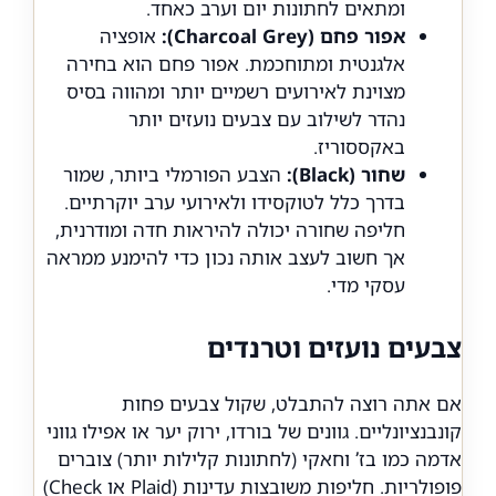
ומתאים לחתונות יום וערב כאחד.
אפור פחם (Charcoal Grey):
אופציה
אלגנטית ומתוחכמת. אפור פחם הוא בחירה
מצוינת לאירועים רשמיים יותר ומהווה בסיס
נהדר לשילוב עם צבעים נועזים יותר
באקססוריז.
שחור (Black):
הצבע הפורמלי ביותר, שמור
בדרך כלל לטוקסידו ולאירועי ערב יוקרתיים.
חליפה שחורה יכולה להיראות חדה ומודרנית,
אך חשוב לעצב אותה נכון כדי להימנע ממראה
עסקי מדי.
צבעים נועזים וטרנדים
אם אתה רוצה להתבלט, שקול צבעים פחות
קונבנציונליים. גוונים של בורדו, ירוק יער או אפילו גווני
אדמה כמו בז’ וחאקי (לחתונות קלילות יותר) צוברים
פופולריות. חליפות משובצות עדינות (Plaid או Check)