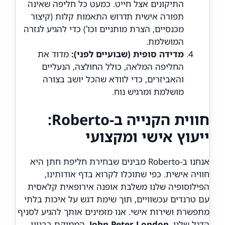
התיקונים אצל חייט. כמעט כל חליפה שאינה
תפורה אישית תדרוש התאמות קלות (קיצור
מכנסיים, הצרת מותניים וכו’) כדי להגיע לגזרה
המושלמת.
מדידה סופית (שבועיים לפני):
מדוד את
החליפה המלאה, כולל החולצה, הנעליים
והאביזרים, כדי לוודא שהכל יושב בצורה
מושלמת ומרגיש נוח.
חווית הקנייה ב-Roberto:
ייעוץ אישי ומקצועי
אנחנו ב-Roberto מבינים שבחירת חליפת חתן היא
חוויה אישית. כפי שתוכלו לקרוא בדף
אודותינו
,
הפילוסופיה שלנו משלבת אופנה אירופאית קלאסית
עם טרנדים עכשוויים, תוך שימת דגש על איכות בלתי
מתפשרת ושירות אישי. אנו מזמינים אותך להגיע לסניף
הדגל שלנו,
John Peter London
, הממוקם בבניין