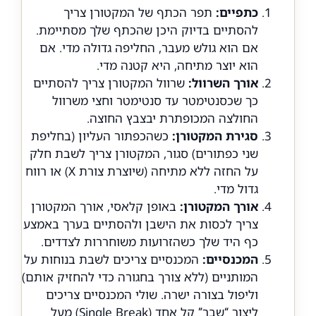
כתפיים:
תפר הכתף של המקטורן צריך
להסתיים בדיוק היכן שהכתף שלך מסתיימת.
אם הוא גולש מעבר, החליפה גדולה מדי. אם
הוא יוצר מתיחה, היא קטנה מדי.
אורך השרוול:
שרוול המקטורן צריך להסתיים
כך שכסנטימטר עד סנטימטר וחצי משרוול
החולצה המכופתרת יבצבץ החוצה.
סגירת המקטורן:
כשהכפתור העליון (בחליפת
שני כפתורים) סגור, המקטורן צריך לשבת חלק
על החזה ללא מתיחה (שיוצרת צורת X) או רווח
גדול מדי.
אורך המקטורן:
באופן קלאסי, אורך המקטורן
צריך לכסות את הישבן ולהסתיים בערך באמצע
כף היד שלך כשהזרועות משוחררות לצדדים.
המכנסיים:
המכנסיים צריכים לשבת בנוחות על
המותניים (ללא צורך בחגורה כדי להחזיק אותם)
וליפול בצורה ישרה. שולי המכנסיים צריכים
ליצור “שבר” קל אחד (Single Break) מעל