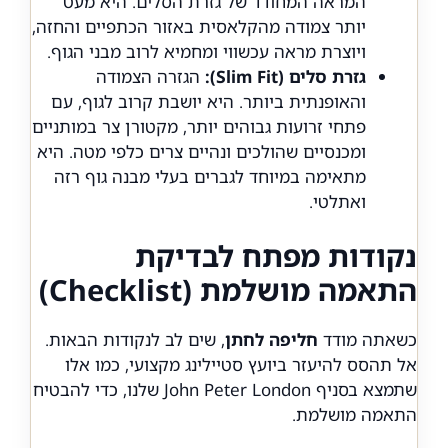
המראה המחודד של גזרת הסלים. היא מעט
יותר צמודה מהקלאסית באזור הכתפיים והחזה,
ויוצרת מראה עכשווי ומחמיא לרוב מבני הגוף.
גזרת סלים (Slim Fit):
הגזרה הצמודה
והאופנתית ביותר. היא יושבת קרוב לגוף, עם
פתחי זרועות גבוהים יותר, מקטורן צר במותניים
ומכנסיים שהולכים ונהיים צרים כלפי מטה. היא
מתאימה במיוחד לגברים בעלי מבנה גוף רזה
ואתלטי.
נקודות מפתח לבדיקת
התאמה מושלמת (Checklist)
כשאתה מודד
חליפה לחתן
, שים לב לנקודות הבאות.
אל תהסס להיעזר ביועץ סטיילינג מקצועי, כמו אלו
שתמצא בסניף John Peter London שלנו, כדי להבטיח
התאמה מושלמת.