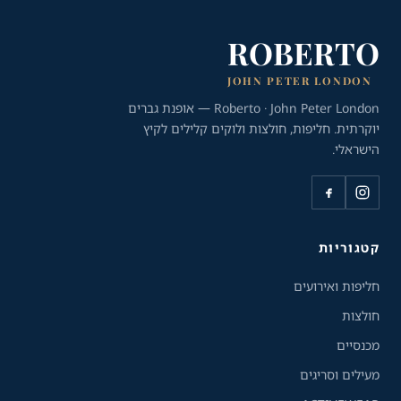
ROBERTO
JOHN PETER LONDON
Roberto · John Peter London — אופנת גברים
יוקרתית. חליפות, חולצות ולוקים קלילים לקיץ
הישראלי.
כלי נגישות
קטגוריות
גודל טקסט
חליפות ואירועים
A+
A-
100%
חולצות
מכנסיים
גווני אפור
מעילים וסריגים