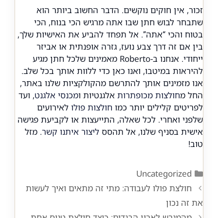
זכור, אין חוקים נוקשים. הדבר החשוב ביותר הוא
שתבחר
לבוש חתן
שבו אתה מרגיש הכי בנוח, הכי
בטוח והכי “אתה”. אל תפחד להביע את האישיות שלך,
בין אם זה דרך צבע נועז, גזרה אופנתית או אביזר
ייחודי. אנחנו ב-Roberto מאמינים שלכל חתן מגיע
להיראות במיטבו, ואנו כאן כדי ללוות אותך בכל שלב.
אנו מזמינים אותך להתרשם מהקולקציות שלנו באתר,
החל מ
חולצות מכופתרות
אלגנטיות ו
מכנסי אלגנט
, ועד
לפריטים קלילים יותר כמו
חולצות פולו
לאירועים
שלפני ואחרי. לכל שאלה, התייעצות או לקביעת פגישה
אישית בסניף שלנו, אל תהסס
ליצור איתנו קשר
. מזל
טוב!
Categories
Uncategorized
חולצת פולו לעבודה: מתי זה מתאים ואיך לעשות
את זה נכון
מהמגרש לארון הבגדים: כיצד חולצת טניס אחת