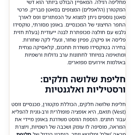
מחליפה רגילה. המאפיין הבולט ביותר הוא דשי
המקטורן (הלאפלים) המצופים בסאטן מבריק. פרטי
סאטן נוספים ניתן למצוא על הכפתורים ופס לאורך
התפר החיצוני של המכנסיים. באופן מסורתי, טוקסידו
נלבש עם חולצה מכופתרת לבנה ייעודית (בעלת חזית
פליסה או פיקה), פפיון שחור, ונעלי לקה שחורות.
בחירה בטוקסידו משדרת תחכום, קלאסיקה נצחית
ומתאימה במיוחד לחתונות ערב גדולות ורשמיות
באולמות אירועים מפוארים.
חליפת שלושה חלקים:
ורסטיליות ואלגנטיות
חליפת שלושה חלקים, הכוללת מקטורן, מכנסיים ווסט
(Vest) תואם, היא אופציה פופולרית ורב-גונית להפליא
עבור חתנים. הוספת הווסט משדרגת באופן מיידי את
המראה, מוסיפה לו עומק ושכבה של רשמיות, ויוצרת
מראה ‘שלם’ ומלוטש יותר. היתרון הגדול של
חליפת