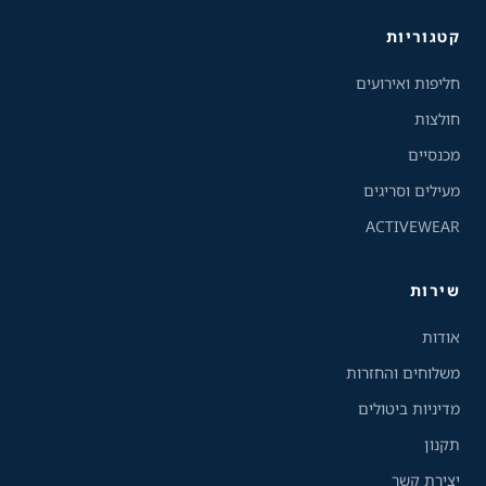
כלי נגישות
קטגוריות
גודל טקסט
חליפות ואירועים
A+
A-
100%
חולצות
מכנסיים
גווני אפור
מעילים וסריגים
ACTIVEWEAR
מצבי תצוגה
רגיל
ניגודיות גבוהה
שירות
ניגודיות הפוכה
רקע בהיר
אודות
משלוחים והחזרות
הדגשת קישורים
מדיניות ביטולים
תקנון
פונט קריא
יצירת קשר