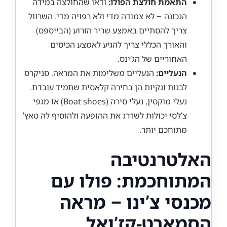
התאמת חולצת הפולו:
ודאו שהחולצה במידה
הנכונה – לא צמודה מדי ולא רפויה מדי. השרוול
צריך להסתיים באמצע שריר הזרוע (הבייספס)
והאורך הכללי צריך להגיע לאמצע הכיסים
האחוריים של הג’ינס.
הנעליים:
הנעליים משלימות את המראה. סניקרס
לבנות ונקיות הן בחירה קלאסית שתמיד עובדת.
נעלי מוקסין, נעלי סירה (Boat shoes) או מגפי
צ’לסי יכולות לשדרג את ההופעה ולהוסיף לה טאץ’
מתוחכם יותר.
האלטרנטיבה
המתוחכמת: פולו עם
מכנסי צ’ינו – מראה
הסמארט-קז’ואל