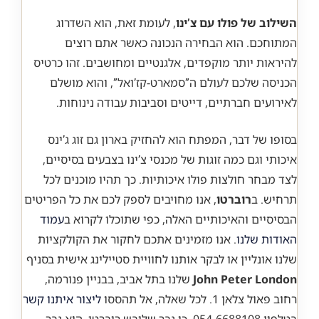
השילוב של פולו עם צ’ינו
, לעומת זאת, הוא השדרוג
המתוחכם. הוא הבחירה הנכונה כאשר אתם רוצים
להיראות יותר מוקפדים, אלגנטיים ומחושבים. זהו כרטיס
הכניסה שלכם לעולם ה”סמארט-קז’ואל”, והוא מושלם
לאירועים חברתיים, דייטים וסביבות עבודה נינוחות.
בסופו של דבר, המפתח הוא להחזיק בארון גם זוג ג’ינס
איכותי וגם כמה זוגות של מכנסי צ’ינו בצבעים בסיסיים,
לצד מבחר חולצות פולו איכותיות. כך תהיו מוכנים לכל
תרחיש. ב
רוברטו
, אנו מחויבים לספק לכם את כל הפריטים
הבסיסיים והאיכותיים האלה, כפי שתוכלו לקרוא ב
עמוד
האודות שלנו
. אנו מזמינים אתכם לחקור את הקולקציות
שלנו אונליין או לבקר אותנו לחוויית סטיילינג אישית בסניף
John Peter London
שלנו בתל אביב, בבניין פנורמה,
רחוב פאול צלאן 1. לכל שאלה, אל תהססו
ליצור איתנו קשר
בטלפון 054-6688108. כי גבר שלובש רוברטו, הוא גבר