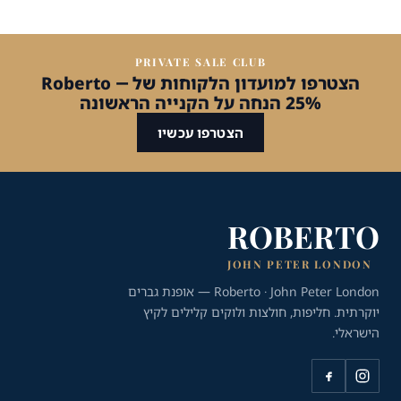
PRIVATE SALE CLUB
הצטרפו למועדון הלקוחות של Roberto —
25% הנחה על הקנייה הראשונה
הצטרפו עכשיו
ROBERTO
JOHN PETER LONDON
Roberto · John Peter London — אופנת גברים
יוקרתית. חליפות, חולצות ולוקים קלילים לקיץ
הישראלי.