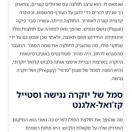
שנמאס לו. הוא עיצב חולצה עם שרוולים קצרים, צווארון
רך שניתן להרים כדי להגן על העורף מהשמש, וכפתרה
קדמית קצרה לאוורור. החולצה הייתה עשויה מבד פיקה
(Piqué) נושם וגמיש, שהפך מאז למזוהה עם חולצות פולו
איכותיות. החידוש תפס תאוצה, ולאחר מכן אומץ גם על ידי
שחקני פולו, מה שהעניק לחולצה את שמה המוכר. המעבר
מהמגרש לרחוב היה מהיר. סטודנטים באוניברסיטאות
היוקרה בארצות הברית אימצו אותה כלבוש קז’ואל יוקרתי,
והיא הפכה לסמל של סגנון “פרפי” (Preppy) ושל יוקרה
נגישה.
סמל של יוקרה נגישה וסטייל
קז’ואל-אלגנט
מה שהופך את חולצת הפולו לפריט כה גאוני הוא המיקום
המדויק שלה על סקאלת הלבוש. היא פחות רשמית