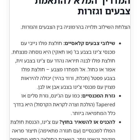
המדריך המלא להתאמת
צבעים וגזרות
הצלחת השילוב תלויה בהרמוניה בין הצבעים והגזרות.
שילובי צבעים קלאסיים:
חולצת פולו נייבי עם
מכנסי צ’ינו בצבע בז’ (או חאקי) היא נוסחה מנצחת.
חולצת פולו לבנה תיראה נהדר עם צ’ינו בצבע זית,
אפור או כחול. אל תפחדו מצבע – חולצת פולו
בצבע פסטל (תכלת, ורוד בהיר) יכולה להיראות
מצוין עם מכנסי צ’ינו בצבע אבן או לבן.
גזרת המכנסיים:
כמו עם הג’ינס, גזרת סלים או
Tapered (הולכת וצרה לקראת הקרסול) היא בדרך
כלל המחמיאה ביותר.
להכניס או להשאיר בחוץ?
עם צ’ינו, הכנסת חולצת
הפולו למכנסיים (עם חגורה מתאימה) תיצור מראה
מוקפד ורשמי יותר. השארת החולצה בחוץ מתאימה