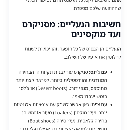
שההופעה שלכם מספרת.
חשיבות הנעליים: מסניקרס
ועד מוקסינים
הנעליים הן הבסיס של כל הופעה, והן יכולות לשנות
לחלוטין את אופיו של השילוב.
עם ג’ינס:
סניקרס עור לבנות ונקיות הן הבחירה
המודרנית והוורסטילית ביותר. למראה קצת יותר
מחוספס, מגפי דזרט (Desert boots) או צ’לסי
בזמש יעבדו מצוין.
עם צ’ינו:
כאן אפשר לשחק עם אופציות אלגנטיות
יותר. נעלי מוקסין (Loafers) מעור או זמש הן
בחירה קלאסית. נעלי סירה (Boat shoes)
מושלמות למראה קיצי ונינוח. אפילו נעלי דרבי