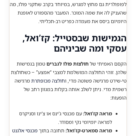
לפופולרית גם מחוץ למגרש, במיוחד בקרב שחקני פולו, מה
שהעניק לה את שמה המוכר. המעבר מהספורט לאופנת
היומיום ביסס את מעמדה כפריט רב-תכליתי.
הגמישות שבסטייל: קז’ואל,
עסקי ומה שביניהם
הקסם האמיתי של
חולצות פולו לגברים
טמון בגמישות
שלהן. זוהי החולצה המושלמת למצבי “אמצע” – כשחולצת
טי-שירט מרגישה פשוטה מדי, ו
חולצה מכופתרת
מרגישה
רשמית מדי. ניתן לשלב אותה בקלות במגוון רחב של
הופעות:
מראה קז’ואל:
עם מכנסי ג’ינס או צ’ינו וסניקרס
למראה יומיומי נקי ומסודר.
מראה סמארט-קז’ואל:
תחובה בתוך
מכנסי אלגנט