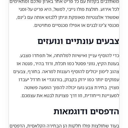
משתלבים בקלות עם כל פריט אחר בארון שלכם ומתאימים
לכל אירוע. חולצת פולו נייבי, למשל, היא פריט על-זמני
שמשדר אלגנטיות מאופקת וניתן ללבוש אותה עם ג’ינס,
מכנסי צ’ינו לבנים או אפילו מכנסיים מחויטים.
צבעים עונתיים ונועזים
כדי להוסיף עניין ואישיות למלתחה, אל תפחדו מצבע.
בעונת הקיץ, גווני פסטל כמו תכלת, ורוד בהיר, מנטה או
צהוב לימון יכולים להוסיף רעננות למראה. בחורף, צבעים
עמוקים יותר כמו ירוק בקבוק, בורגונדי או חרדל יעבדו
מצוין. בחירת צבע נועז יכולה להפוך הופעה פשוטה
למעניינת וייחודית, וזו דרך מצוינת לבטא את עצמכם.
הדפסים ודוגמאות
בעוד שחולצות פולו חלקות הן הבחירה הקלאסית, הדפסים