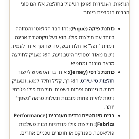
הנראות, העמידות ואופן הטיפול בחולצה. אלו הם סוגי
הבדים הנפוצים ביותר:
כותנת פיקה (Piqué):
זהו הבד הקלאסי והמזוהה
ביותר עם חולצות פולו. הוא בעל טקסטורת אריגה
דמוית “וופל” או חלת דבש, מה שהופך אותו לעמיד,
נושם מאוד ומסתיר היטב זיעה. הוא מעניק לחולצה
מראה מובנה ומחמיא.
כותנת ג’רסי (Jersey):
אותו בד המשמש לייצור
חולצות טי-שירט
. הוא רך, קליל וחלק למגע, ומעניק
תחושה נינוחה ופחות רשמית. חולצות פולו מג’רסי
נוטות להיות פחות מובנות ובעלות מראה “נשפך”
יותר.
בדים סינתטיים ובדים מעורבים (Performance
Fabrics):
חולצות פולו מודרניות רבות משלבות
פוליאסטר, ספנדקס או חומרים טכניים אחרים.