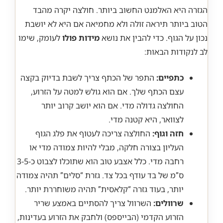
הגזרה היא האלמנט החשוב ביותר. חולצה יקרה מהבד
הטוב ביותר תיראה זולה ולא מחמיאה אם היא לא יושבת
נכון על הגוף. כדי להבין את נושא
מידות פולו
לעומק, שימו
לב לנקודות הבאות:
כתפיים:
התפר של הכתף צריך לשבת בדיוק בקצה
עצם הכתף שלך. אם הוא גולש למטה על הזרוע,
החולצה גדולה מדי. אם הוא יושב קרוב יותר
לצוואר, היא קטנה מדי.
חזה וגוף:
החולצה צריכה לעטוף את פלג הגוף
העליון בצורה חלקה, מבלי להיות צמודה מדי או
רחבה מדי. כלל אצבע טוב הוא שתוכלו לצבוט כ-3-5
ס”מ של בד עודף בכל צד. גזרת “סלים” תהיה צמודה
יותר, בעוד גזרה “קלאסית” תהיה משוחררת יותר.
שרוולים:
השרוול צריך להסתיים באמצע שריר
הזרוע הקדמי (הבייספס) ולחבק את הזרוע בעדינות,