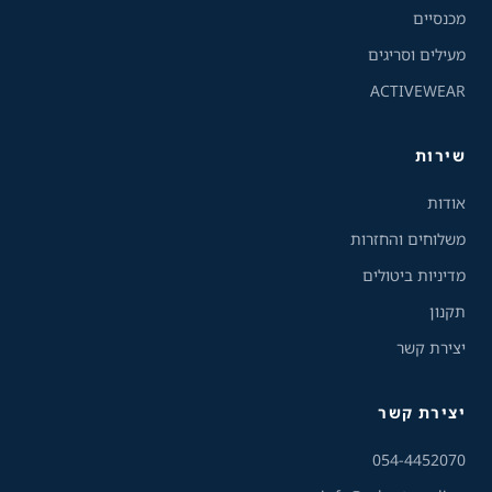
מכנסיים
גווני אפור
מעילים וסריגים
ACTIVEWEAR
מצבי תצוגה
רגיל
ניגודיות גבוהה
שירות
ניגודיות הפוכה
רקע בהיר
אודות
משלוחים והחזרות
הדגשת קישורים
מדיניות ביטולים
תקנון
פונט קריא
יצירת קשר
עצירת אנימציות
יצירת קשר
ריווח טקסט
054-4452070
סרגל קריאה