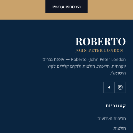
הצטרפו עכשיו
ROBERTO
JOHN PETER LONDON
Roberto · John Peter London — אופנת גברים
יוקרתית. חליפות, חולצות ולוקים קלילים לקיץ
הישראלי.
כלי נגישות
קטגוריות
גודל טקסט
חליפות ואירועים
A+
A-
100%
חולצות