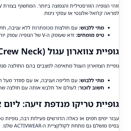
למראה קז’ואל-אלגנטי או עסקי נינוח.
מתי ללבוש:
עם
חולצות מכופתרות
ללא עניבה,
חול
טיפ מומחים:
ודא שעומק ה-V של הגופיה עמוק יותר מצווארון החולצה הפתוח.
גופיית צווארון עגול (Crew Neck): כשהכפתור העליון סגור
גופיית הצווארון העגול מתאימה למצבים בהם החולצה סגו
מתי ללבוש:
עם חליפה ועניבה, או עם סוודר מעל 
חשוב לזכור:
לעולם אל תלבש אותה עם חולצה שהכ
גופיית טריקו מנדפת זיעה: ליום 
עבור ימים חמים או כאלה הדורשים פעילות רבה, גופיות טכנ
בסיס מושלם גם מתחת לקולקציית ה-
ACTIVWEAR
שלנו.