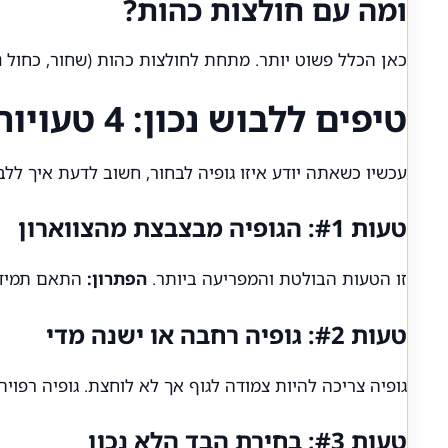
ומה עם חולצות כהות?
כאן הכלל פשוט יותר. מתחת לחולצות כהות (שחור, כחול נ
טיפים ללבוש נכון: 4 טעויות נפוצות ואיך להימנע מהן
עכשיו כשאתה יודע איזו גופיה לבחור, חשוב לדעת איך לל
טעות #1: הגופיה מבצבצת מהצווארון
זו הטעות הבולטת והמפריעה ביותר.
הפתרון:
התאם תמיד את סוג הצווארון. V-Neck
טעות #2: גופיה רחבה או ישנה מדי
גופיה צריכה להיות צמודה לגוף אך לא לוחצת. גופיה רפו
טעות #3: בחירת הבד הלא נכון