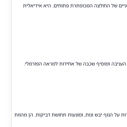
כאשר הכפתור העליון או שניים של החולצה המכופתרת פתוחים. היא אידיאלית
 העניבה ומוסיף שכבה של אחידות למראה הפורמלי.
ת על הגוף יבש ונוח, ומונעות תחושת דביקות. הן מהוות