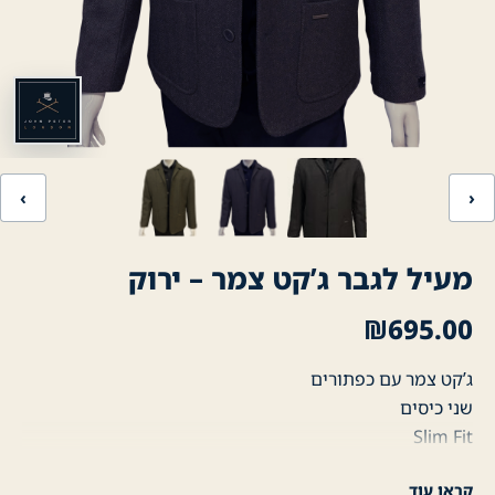
‹
›
מעיל לגבר ג’קט צמר – ירוק
₪
695.00
ג’קט צמר עם כפתורים
שני כיסים
Slim Fit
JOHN PETER LONDON
קראו עוד