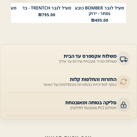
מעיל לגבר BOMBER כובע
מעיל לגבר TRENTCH - בז'
מעיל לגבר SUEDE- 
נייבי
שחור
ירוק
אדום
כאמל
סטון
שחור
חום
נסתר - ירוק
00
₪
795.00
₪
495.00
משלוח אקספרס עד הבית
משלוח מהיר ומבטיח שירות עד אליך
החזרות והחלפות קלות
כפוף למדיניות ההחזרות וההחלפות של האתר
סליקה בטוחה ומאובטחת
תשלום PCI מאובטח לחלוטין