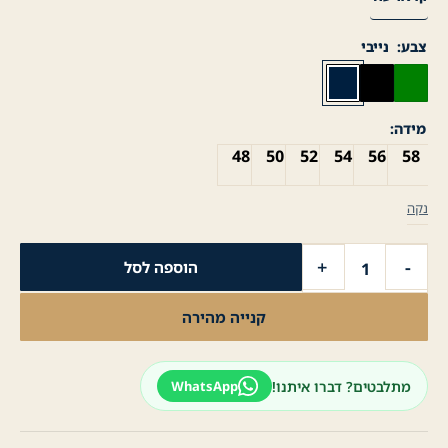
צבע
נייבי
מידה
48
50
52
54
56
58
נקה
כמות
+
-
הוספה לסל
של
מעיל
קנייה מהירה
לגבר
ג'קט
צמר
מתלבטים? דברו איתנו!
WhatsApp
-
ירוק