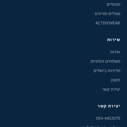
מצבי תצוגה
מכנסיים
רגיל
ניגודיות גבוהה
מעילים וסריגים
ACTIVEWEAR
ניגודיות הפוכה
רקע בהיר
שירות
הדגשת קישורים
אודות
פונט קריא
משלוחים והחזרות
מדיניות ביטולים
עצירת אנימציות
תקנון
ריווח טקסט
יצירת קשר
סרגל קריאה
יצירת קשר
הסתרת תמונות
054-4452070