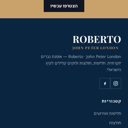
הצטרפו עכשיו
ROBERTO
JOHN PETER LONDON
Roberto · John Peter London — אופנת גברים
יוקרתית. חליפות, חולצות ולוקים קלילים לקיץ
הישראלי.
כלי נגישות
גודל טקסט
A+
A-
100%
קטגוריות
חליפות ואירועים
גווני אפור
חולצות