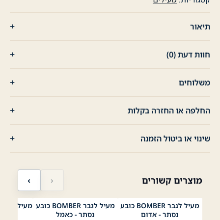
תיאור
חוות דעת (0)
משלוחים
החלפה או החזרה בקלות
שינוי או ביטול הזמנה
מוצרים קשורים
‹
›
מעיל לגבר BOMBER כובע
מעיל לגבר BOMBER כובע
מעיל לגבר צ
נייבי
שחור
ירוק
אדום
כאמל
נייבי
שחור
ירוק
אדום
כאמל
ני
נסתר - אדום
נסתר - כאמל
-