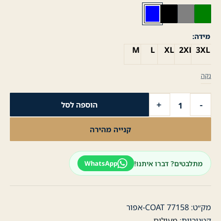
מידה
M
L
XL
2XL
3XL
נקה
כמות
+
-
הוספה לסל
של
מעיל
קנייה מהירה
לגבר
בלוזון
דו-צדדי
מתלבטים? דברו איתנו!
WhatsApp
-
אפור
מק״ט:
COAT 77158-אפור
קטגוריות:
מעילים