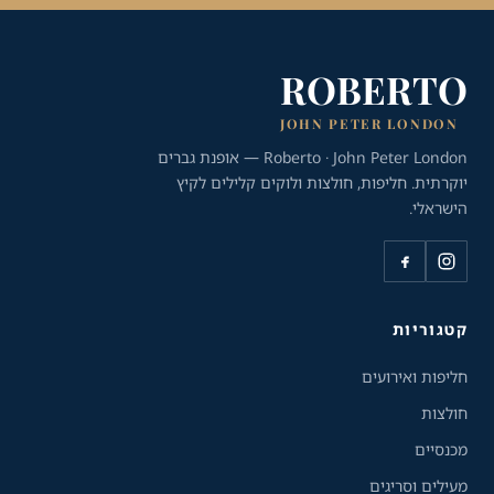
ROBERTO
JOHN PETER LONDON
Roberto · John Peter London — אופנת גברים
יוקרתית. חליפות, חולצות ולוקים קלילים לקיץ
הישראלי.
כלי נגישות
גודל טקסט
A+
A-
100%
קטגוריות
חליפות ואירועים
גווני אפור
חולצות
מצבי תצוגה
מכנסיים
רגיל
ניגודיות גבוהה
מעילים וסריגים