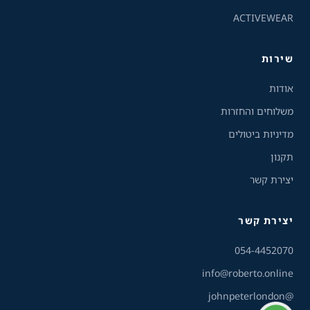
ACTIVEWEAR
ניגודיות הפוכה
רקע בהיר
שירות
הדגשת קישורים
אודות
פונט קריא
משלוחים והחזרות
מדיניות ביטולים
עצירת אנימציות
תקנון
ריווח טקסט
יצירת קשר
סרגל קריאה
יצירת קשר
שירות הלקוחות והמכירות
💬
נחזור אליך בהקדם
הסתרת תמונות
054-4452070
info@roberto.online
@johnpeterlondon