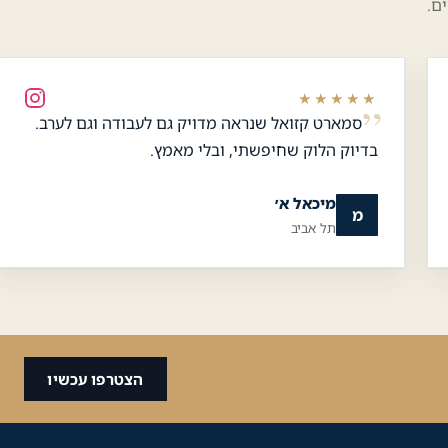
ם.
★★★★★
סמארט קזואל שנראה מדויק גם לעבודה וגם לערב.
כלי נגישות
בדיוק הלוק שחיפשתי, ובלי מאמץ.
גודל טקסט
מיכאל א׳
מ
תל אביב
A+
A-
100%
גווני אפור
מצבי תצוגה
הצטרפו עכשיו
ניגודיות
רגיל
גבוהה