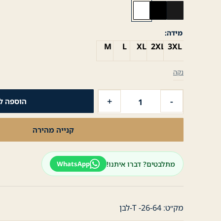
מידה
M
L
XL
2XL
3XL
נקה
כמות
+
-
הוספה ל
של
חולצת
קנייה מהירה
טישרט
לגבר
שרוול
מתלבטים? דברו איתנו!
WhatsApp
ארוך
עם
לוגו
קטיפה-
מק״ט:
T -26-64-לבן
שחור-לבן