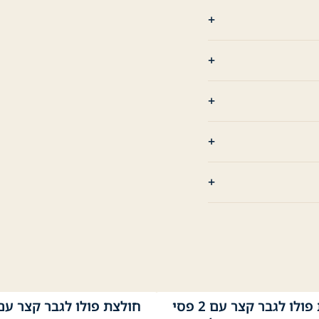
חולצת פולו לגבר קצר עם 2 פסי
בי
שחור
לבן
נייבי
שחור