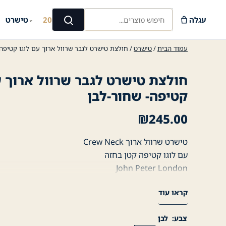
Ski
חיפוש מוצרים...
t
עגלה
קיץ 2026
טישרט
⌄
⌄
חיפוש
conten
עמוד הבית
/
טישרט
/ חולצת טישרט לגבר שרוול ארוך עם לוגו קטיפה-
חולצת טישרט לגבר שרוול ארוך ע
קטיפה- שחור-לבן
₪
245.00
טישרט שרוול ארוך Crew Neck
עם לוגו קטיפה קטן בחזה
John Peter London
95% כותנה
קראו עוד
5% ספנדקס
צבע
לבן