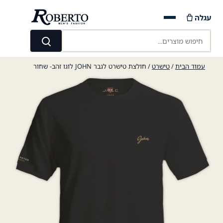
Ski
עגלה
t
conten
חיפוש מוצרים...
חיפוש
עמוד הבית
/
טישרט
/ חולצת טישרט לגבר JOHN לוגו זהב- שחור