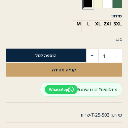
מידה
M
L
XL
2XL
3XL
נקה
כמות
+
-
הוספה לסל
של
חולצת
קנייה מהירה
טישרט
לגבר
JOHN
מתלבטים? דברו איתנו!
WhatsApp
לוגו
זהב-
שחור
מק״ט:
T-25-503-שחור