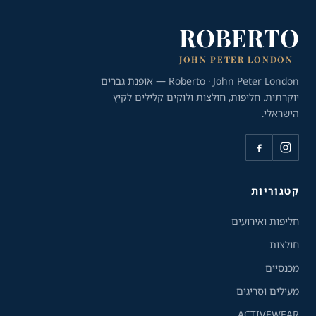
ROBERTO
JOHN PETER LONDON
Roberto · John Peter London — אופנת גברים
יוקרתית. חליפות, חולצות ולוקים קלילים לקיץ
הישראלי.
כלי נגישות
גודל טקסט
A+
A-
100%
קטגוריות
חליפות ואירועים
גווני אפור
חולצות
מצבי תצוגה
מכנסיים
רגיל
ניגודיות גבוהה
מעילים וסריגים
ACTIVEWEAR