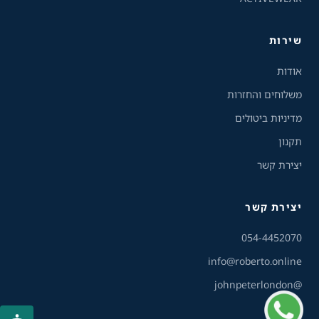
ניגודיות הפוכה
רקע בהיר
שירות
הדגשת קישורים
אודות
פונט קריא
משלוחים והחזרות
מדיניות ביטולים
עצירת אנימציות
תקנון
ריווח טקסט
יצירת קשר
סרגל קריאה
יצירת קשר
שירות הלקוחות והמכירות
💬
נחזור אליך בהקדם
הסתרת תמונות
054-4452070
info@roberto.online
@johnpeterlondon