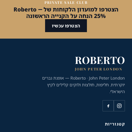
PRIVATE SALE CLUB
הצטרפו למועדון הלקוחות של Roberto —
25% הנחה על הקנייה הראשונה
הצטרפו עכשיו
ROBERTO
JOHN PETER LONDON
Roberto · John Peter London — אופנת גברים
יוקרתית. חליפות, חולצות ולוקים קלילים לקיץ
הישראלי.
כלי נגישות
גודל טקסט
A+
A-
100%
קטגוריות