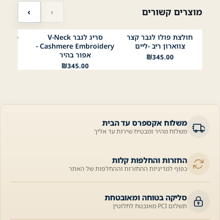
מוצרים קשורים
‹
›
חולצת פולו לגבר קצר
סריג לגבר V-Neck
לבן
שחור
תכלת
בז׳
ירוק בהיר
תפוח
אפור כהה
אפור בהיר
שחור
נייבי
צווארון ריב -ליים
Cashmere Embroidery -
ashmere
Mustard
ליים 1
אפור בהיר
00
₪
345.00
₪
345.00
משלוח אקספרס עד הבית
משלוח מהיר ומבטיח שירות עד אליך
החזרות והחלפות קלות
כפוף למדיניות ההחזרות וההחלפות של האתר
סליקה בטוחה ומאובטחת
תשלום PCI מאובטח לחלוטין