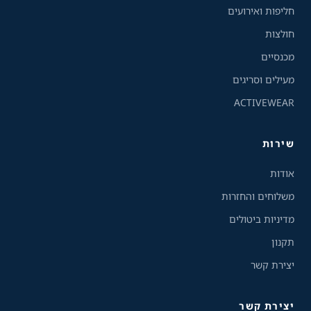
חליפות ואירועים
גווני אפור
חולצות
מצבי תצוגה
מכנסיים
רגיל
ניגודיות גבוהה
מעילים וסריגים
ACTIVEWEAR
ניגודיות הפוכה
רקע בהיר
שירות
הדגשת קישורים
אודות
פונט קריא
משלוחים והחזרות
מדיניות ביטולים
עצירת אנימציות
תקנון
ריווח טקסט
יצירת קשר
סרגל קריאה
יצירת קשר