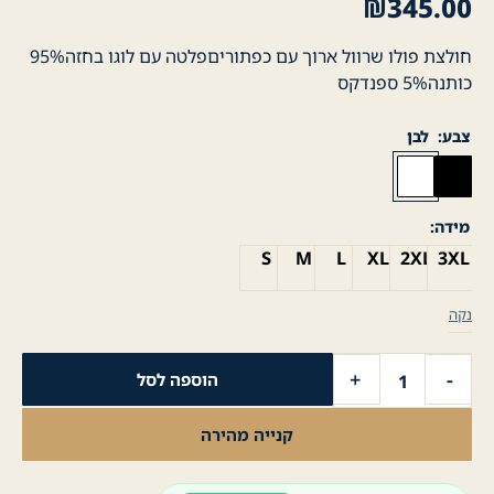
₪
345.00
חולצת פולו שרוול ארוך עם כפתוריםפלטה עם לוגו בחזה95%
כותנה5% ספנדקס
צבע
לבן
מידה
S
M
L
XL
2XL
3XL
נקה
כמות
+
-
הוספה לסל
של
חולצת
קנייה מהירה
פולו
לגבר