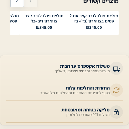
מוצרים קשורים
‹
›
חולצת פולו לגבר קצר עם 2
חולצת פולו לגבר קצר
לבן
כחול
בז׳
לבן
שחור
תכלת
בז׳
ירוק בהיר
תפוח
לבן
כ
פסים בצווארון (בז')- בז'
צווארון ריב -בז'
פסים בצווא
Mustard
ליים 1
00
₪
345.00
₪
345.00
משלוח אקספרס עד הבית
משלוח מהיר ומבטיח שירות עד אליך
החזרות והחלפות קלות
כפוף למדיניות ההחזרות וההחלפות של האתר
סליקה בטוחה ומאובטחת
תשלום PCI מאובטח לחלוטין