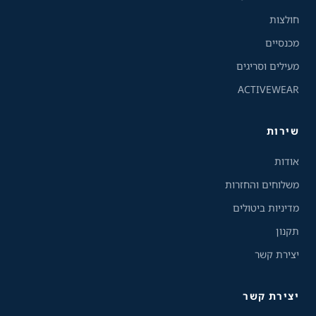
גווני אפור
חולצות
מצבי תצוגה
מכנסיים
רגיל
ניגודיות גבוהה
מעילים וסריגים
ACTIVEWEAR
ניגודיות הפוכה
רקע בהיר
שירות
הדגשת קישורים
אודות
פונט קריא
משלוחים והחזרות
מדיניות ביטולים
עצירת אנימציות
תקנון
ריווח טקסט
יצירת קשר
סרגל קריאה
יצירת קשר
שירות הלקוחות והמכירות
💬