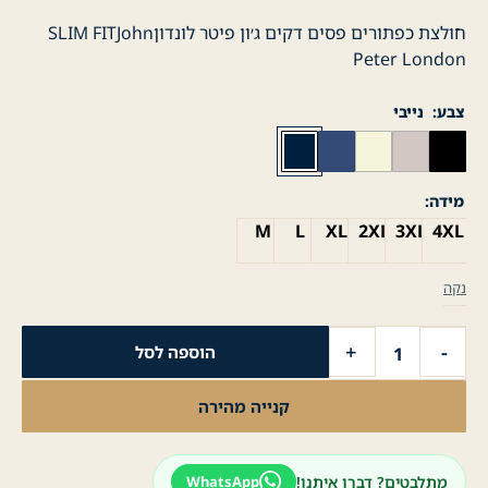
חולצת כפתורים פסים דקים ג׳ון פיטר לונדוןSLIM FITJohn
Peter London
צבע
נייבי
מידה
M
L
XL
2XL
3XL
4XL
נקה
כמות
+
-
הוספה לסל
של
חולצה
קנייה מהירה
מכופתרת
לגבר
חולצת
מתלבטים? דברו איתנו!
WhatsApp