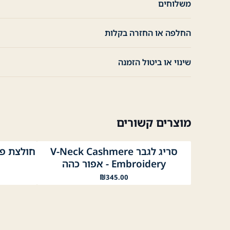
משלוחים
החלפה או החזרה בקלות
שינוי או ביטול הזמנה
מוצרים קשורים
סריג לגבר V-Neck Cashmere
חולצת פו
אפור כהה
אפור בהיר
שחור
וורוד
כח
Embroidery - אפור כהה
₪
345.00