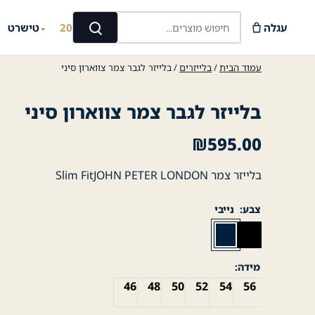
Ski
חיפוש מוצרים...
t
עגלה
קיץ 2026
טישרט
⌄
⌄
חיפוש
conten
עמוד הבית
/
בלייזרים
/ בלייזר לגבר צמר צווארון סיני
בלייזר לגבר צמר צווארון סיני
₪
595.00
בלייזר צמר Slim FitJOHN PETER LONDON
צבע
נייבי
מידה
46
48
50
52
54
56