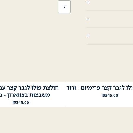
›
לו לגבר קצר פרימיום - ורוד
ול
ירוק
לבן
נייבי
שחור
משבצות בצווארון - ני
₪
345.00
₪
345.00