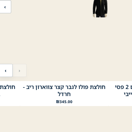
‹
‹
›
חולצת פולו לגבר קצר עם 2 פסי
חולצת פולו לגבר קצר צווארון ריב -
לבן
שחור
תכלת
בז׳
ירוק בהיר
תפוח
Mustard
ליים 1
לבן
כח
יבי
חרדל
ב
₪
345.00