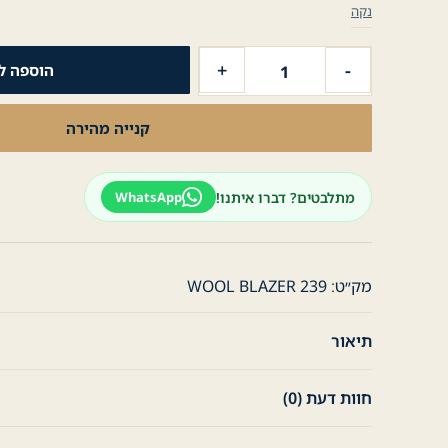
נקה
כמות
+
-
הוספה ל
של
בלייזר
קנייה מהירה
לגבר
צמר
צווארון
מתלבטים? דברו איתנו!
WhatsApp
סיני
מק״ט:
WOOL BLAZER 239
תיאור
חוות דעת (0)