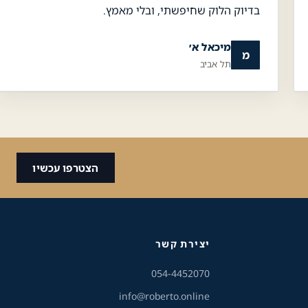
בדיוק הלוק שחיפשתי, ובלי מאמץ.
גודל טקסט
מיכאל א׳
מ
תל אביב
A+
A-
100%
גווני אפור
מצבי תצוגה
הצטרפו עכשיו
ניגודיות
רגיל
גבוהה
ניגודיות
רקע בהיר
הפוכה
יצירת קשר
054-4452070
הדגשת קישורים
info@roberto.online