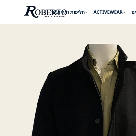
ים
ACTIVEWEAR
חליפות ואירועים
⌄
⌄