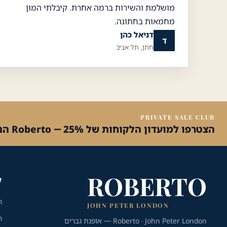
מושלמת והשירות ברמה אחרת. קיבלתי המון
מחמאות בחתונה.
דניאל כהן
ד
חתן, תל אביב
PRIVATE SALE CLUB
הצטרפו למועדון הלקוחות של Roberto — 25% הנחה על הקנייה הראשונה
ROBERTO
ק
ח
JOHN PETER LONDON
ח
Roberto · John Peter London — אופנת גברים