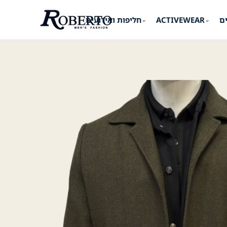
ים
ACTIVEWEAR
חליפות ואירועים
⌄
⌄