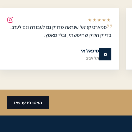
★★★★★
סמארט קזואל שנראה מדויק גם לעבודה וגם לערב.
כלי נגישות
בדיוק הלוק שחיפשתי, ובלי מאמץ.
גודל טקסט
מיכאל א׳
מ
תל אביב
A+
A-
100%
גווני אפור
מצבי תצוגה
הצטרפו עכשיו
ניגודיות
רגיל
גבוהה
ניגודיות
רקע בהיר
הפוכה