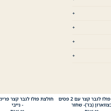
חולצת פולו לגבר קצר עם 2 פסים
חולצת פולו לגבר קצר פרימ
ול
בז׳
נייבי
לבן
שחור
צווארון (בז')- שחור
- נייבי