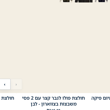
‹
›
יום פיקה
חולצת פולו לגבר קצר עם 2 פסי
חולצת פ
לבן
נייבי
שחור
לבן
שחור
ת
משבצות בצווארון - לבן