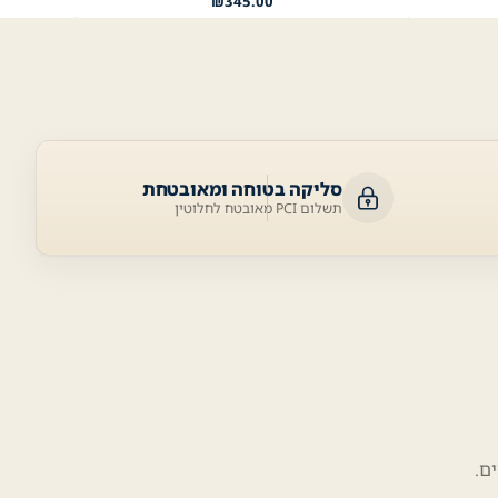
₪
345.00
סליקה בטוחה ומאובטחת
תשלום PCI מאובטח לחלוטין
ם.