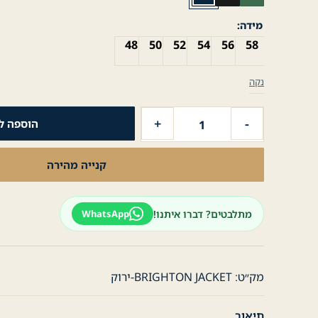
מידה
48
50
52
54
56
58
נקה
כמות
+
-
הוספה ל
של
בלייזר
קנייה מהירה
לגבר
ג'קט
צמר
מתלבטים? דברו איתנו!
WhatsApp
-
ירוק
מק״ט:
BRIGHTON JACKET-ירוק
תיאור