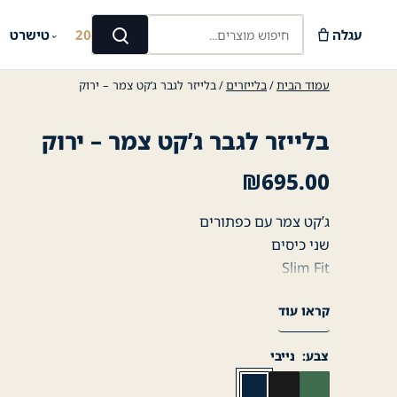
Ski
חיפוש מוצרים...
t
עגלה
קיץ 2026
טישרט
⌄
⌄
חיפוש
conten
עמוד הבית
/
בלייזרים
/ בלייזר לגבר ג’קט צמר – ירוק
בלייזר לגבר ג’קט צמר – ירוק
₪
695.00
ג’קט צמר עם כפתורים
שני כיסים
Slim Fit
JOHN PETER LONDON
קראו עוד
צבע
נייבי