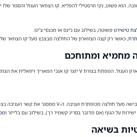
בה. הוא פשוט, נקי וורסטילי להפליא. קו הצוואר העגול והסגור שלו י
צת טישירט
פשוטה, בשילוב עם ג’ינס או מכנסי צ’ינו.
תרת
, כאשר רק קצה הצווארון של החולצה מבצבץ מעל קו הצוואר של 
סריג צווארון וי הוא אופציה מעט יותר רשמית ומחמיאה מהצווארון העגול. המ
ניבה. ה-V ממסגר את קשר העניבה בצורה אלגנטית ויוצר מראה מקצועי ומלוטש.
שירות על הגוף (אם מדובר בסריג קשמיר רך), בשילוב עם בלייזר ו
מכנ