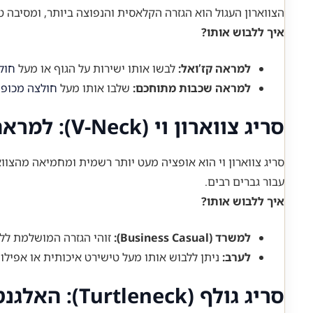
הצווארון העגול הוא הגזרה הקלאסית והנפוצה ביותר, ומסיבה טו
איך ללבוש אותו?
למראה קז’ואל:
לבשו אותו ישירות על הגוף או מעל
חול
למראה שכבות מתוחכם:
שלבו אותו מעל
חולצה מכופ
סריג צווארון וי (V-Neck): למראה מחמיא ומתוחכם
עבור גברים רבים.
איך ללבוש אותו?
למשרד (Business Casual):
זוהי הגזרה המושלמת ללבישה מעל חולצה מכופתרת וע
לערב:
ניתן ללבוש אותו מעל טישירט איכותית או אפילו י
סריג גולף (Turtleneck): האלגנטיות בשיאה