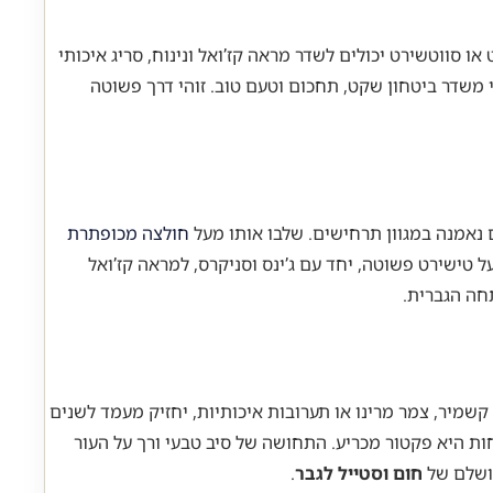
 סווטשירט יכולים לשדר מראה קז’ואל ונינוח, סריג איכותי
 משדר ביטחון שקט, תחכום וטעם טוב. זוהי דרך פשוטה
חולצה מכופתרת
ל טישירט פשוטה, יחד עם ג’ינס וסניקרס, למראה קז’ואל
חה הגברית.
שמיר, צמר מרינו או תערובות איכותיות, יחזיק מעמד לשנים
 יישאר עשיר וחי. מעבר לעמידות, הנוחות היא פקטור מכריע. התחושה של סיב טבעי ורך על העור
מושלם של
חום וסטייל לגבר
.