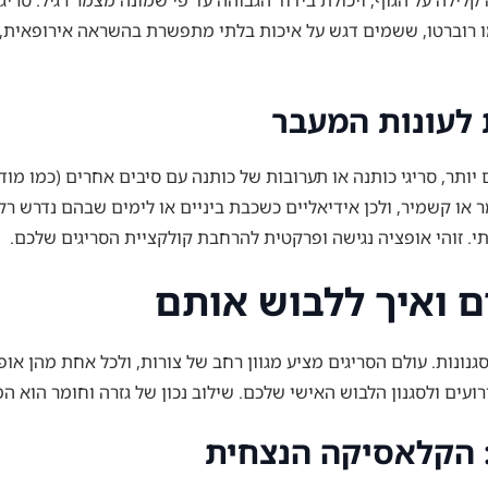
 קלילה על הגוף, ויכולת בידוד הגבוהה עד פי שמונה מצמר רגיל. ס
ו רוברטו, ששמים דגש על איכות בלתי מתפשרת בהשראה אירופאית, 
 לעונות המעבר
יותר, סריגי כותנה או תערובות של כותנה עם סיבים אחרים (כמו מודא
ו קשמיר, ולכן אידיאליים כשכבת ביניים או לימים שבהם נדרש רק ח
י. זוהי אופציה נגישה ופרקטית להרחבת קולקציית הסריגים שלכם.
ים ואיך ללבוש אותם
נונות. עולם הסריגים מציע מגוון רחב של צורות, ולכל אחת מהן אופ
עים ולסגנון הלבוש האישי שלכם. שילוב נכון של גזרה וחומר הוא 