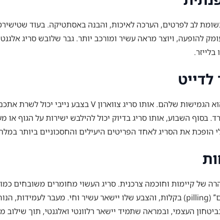
ומת לב לפרטים, הערכה לאיכות, והבנה באסתטיקה. בעוד שטישירט או
ק להופעה, ויוצר מראה עשיר ומורכב יותר. גבר שלובש סריג אלגנטי
בלייזר.
לדייט
גמישות שלהם. אותו סריג צווארון V בצבע נייבי יכול לשרת אתכם נאמנה במגוון תרחישים. שלבו אותו מעל
 בסוף השבוע, אותו סריג בדיוק יכול להילבש ישירות על הגוף או מע
לי הופכת את הסריג לאחד הפריטים היעילים והחסכוניים ביותר במלת
ות
רה של קיימות וחוכמה צרכנית. סריג העשוי מחומרים משובחים כמו ק
רבות אם יטופל כראוי. הוא לא יאבד מצורתו, לא יפתח “גולגולים” (pilling) בקלות, והצבע שלו
יטחון העצמי, ובמראה שתמיד יישאר רלוונטי ואלגנטי, תוך שילוב 