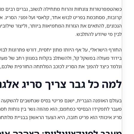
כשהטמפרטורות צונחות והרוח מתחילה לנשוב, גברים רבים מו
קרובות, מסתכמת בפריט לבוש אחד, קלאסי ועל-זמני: הסריג. אב
הנכונים, להתאים את הגזרות המחמיאות ביותר, וליצור שילוב
לבין מי שיודע להתלבש.
החורף הישראלי, על אף היותו מתון יחסית, דורש פתרונות לבו
בידוד מעולה במשקל קל, ולהשתלב בקלות במגוון רחב של מערכ
ונלמד כיצד להפוך את הסריג לכוכב המלתחה החורפית שלכם, 
למה כל גבר צריך סריג אלגנ
בעולם האופנה הגברית, ישנם פריטי בסיס שנחשבים להשקעה ח
מעבר לתפקידו הבסיסי כמחמם; הוא מהווה גשר בין נוחות חסרת
סריג איכותי הוא פריט חובה, היא הצעד הראשון בבניית מלתח
מעבר לפונקציונליות: הצהרה או