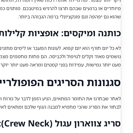
ויקר יותר מצמר. מה מייחד אותו? רכות שאין דומה לה, תחושה
מיוחדים או ברגעים שבהם תרצו להרגיש במיטבכם. מותגים כמ
שהוא גם יפהפה וגם פונקציונלי ברמה הגבוהה ביותר.
כותנה ומיקסים: אופציות קלילות
לא כל יום חורף הוא יום קפוא. לעונות המעבר או לימים מתונים 
נושמים מאוד וקלים לטיפול ולכביסה. הם פחות מחממים מצמר א
מעט יותר גמישות, עמידות בפני קמטים ומראה מעט יותר יוקרת
סגנונות הסריגים הפופולרי
לאחר שבחרנו את החומר המתאים, הגיע הזמן לדבר על גזרות וסג
לבחור את הסריג שהכי מחמיא למבנה הגוף שלכם ומתאים לאירו
סריג צווארון עגול (Crew Neck): הקלאסיקה הנצחית