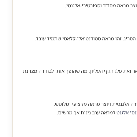
וצר מראה מסודר וספורטיבי-אלגנטי.
הסריג. זהו מראה סטודנטיאלי-קלאסי שתמיד עובד.
פתח בצורת V יוצר קו אנכי המאריך ויזואלית את הצוואר ואת פלג הגוף העליון, מה שהופך אותו לבחירה מצוינת
סי אלגנט
למראה ערב נינוח אך מרשים.