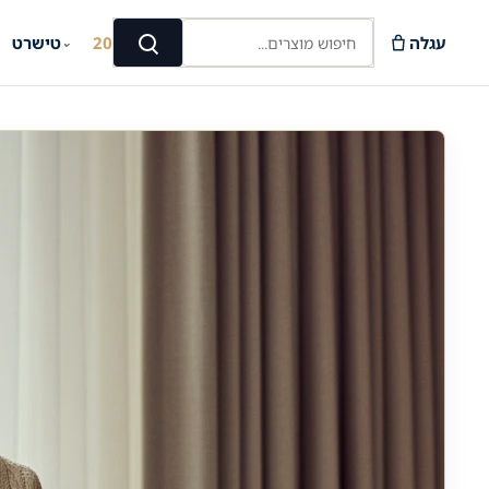
Ski
חיפוש מוצרים...
t
עגלה
קיץ 2026
טישרט
⌄
⌄
חיפוש
conten