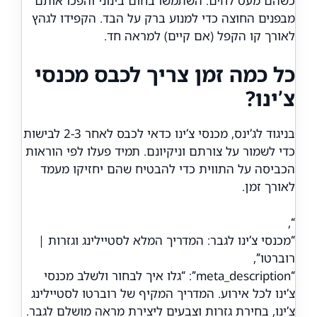
כשהם מעט לחים. השתמשו בחום בינוני והפכו אותם
מבפנים החוצה כדי למנוע ברק על הבד. הקפידו לגהץ
לאורך קו הקפל (אם קיים) למראה חד.
כל כמה זמן צריך לכבס מכנסי
צ’ינו?
בניגוד לג’ינס, מכנסי צ’ינו כדאי לכבס לאחר 2-3 לבישות
כדי לשמור על צורתם וניקיונם. תמיד פעלו לפי הוראות
הכביסה על התווית כדי להבטיח שהם יחזיקו מעמד
לאורך זמן.
“,
“מכנסי צ’ינו לגבר: המדריך המלא לסטיילינג וגזרות |
רוברטו”,
“meta_description”: “גלו איך לבחור ולשלב מכנסי
צ’ינו לכל אירוע. המדריך המקיף של רוברטו לסטיילינג
צ’ינו, בחירת גזרות וצבעים ליצירת מראה מושלם לגבר.