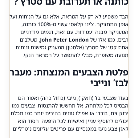
כותנה או תערובת עם סטרץ’?
הבד משפיע לא רק על המראה, אלא גם על הנוחות ועל
אופן התחזוקה. צ’ינו קלאסי עשוי מ-100% כותנה,
המעניקה מבנה ועמידות. עם זאת, דגמים מודרניים
רבים, כמו אלו של
John Peter London
, משלבים
אחוז קטן של סטרץ’ (אלסטן) המעניק גמישות ונוחות
תנועה משופרת, מבלי להתפשר על המראה הנקי.
פלטת הצבעים המנצחת: מעבר
לבז’ ונייבי
בעוד שצבעי בז’ (חאקי), נייבי (כחול כהה) ואפור הם
הבסיס לכל מלתחה, אל תחששו להתנסות. צבעים כמו
ירוק זית, בורדו או אפילו גוונים בהירים יותר כמו תכלת
יכולים להוסיף עניין ואישיות לכל הופעה. הסוד הוא
לאזן צבע נועז במכנסיים עם פריטים עליונים ניטרליים.