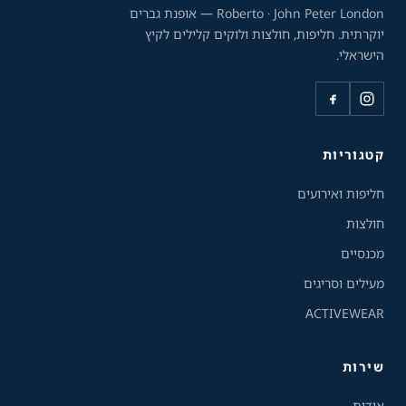
Roberto · John Peter London — אופנת גברים
יוקרתית. חליפות, חולצות ולוקים קלילים לקיץ
הישראלי.
כלי נגישות
קטגוריות
גודל טקסט
חליפות ואירועים
A+
A-
100%
חולצות
מכנסיים
גווני אפור
מעילים וסריגים
ACTIVEWEAR
מצבי תצוגה
רגיל
ניגודיות גבוהה
שירות
ניגודיות הפוכה
רקע בהיר
אודות