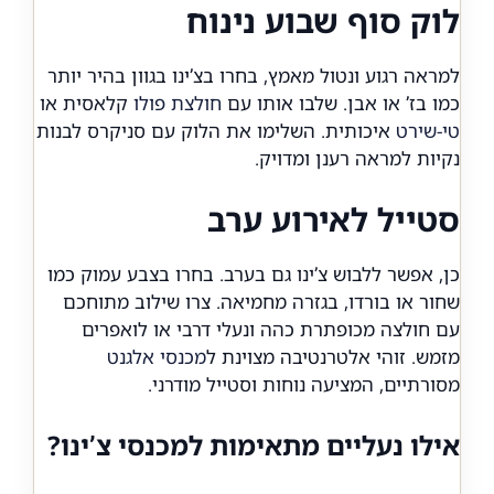
לוק סוף שבוע נינוח
למראה רגוע ונטול מאמץ, בחרו בצ’ינו בגוון בהיר יותר
כמו בז’ או אבן. שלבו אותו עם
חולצת פולו
קלאסית או
טי-שירט
איכותית. השלימו את הלוק עם סניקרס לבנות
נקיות למראה רענן ומדויק.
סטייל לאירוע ערב
כן, אפשר ללבוש צ’ינו גם בערב. בחרו בצבע עמוק כמו
שחור או בורדו, בגזרה מחמיאה. צרו שילוב מתוחכם
עם חולצה מכופתרת כהה ונעלי דרבי או לואפרים
מזמש. זוהי אלטרנטיבה מצוינת ל
מכנסי אלגנט
מסורתיים, המציעה נוחות וסטייל מודרני.
אילו נעליים מתאימות למכנסי צ’ינו?