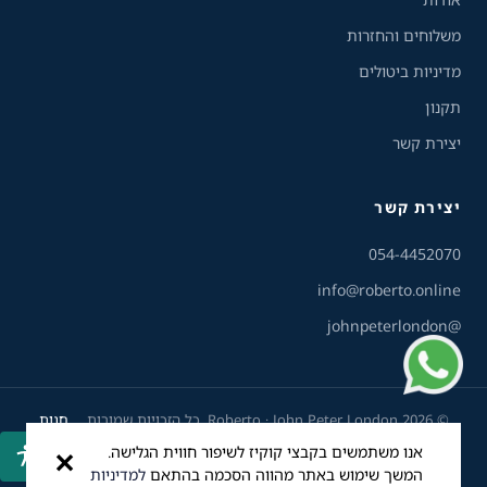
משלוחים והחזרות
הדגשת קישורים
מדיניות ביטולים
תקנון
פונט קריא
יצירת קשר
עצירת אנימציות
יצירת קשר
ריווח טקסט
שירות הלקוחות והמכירות
💬
נחזור אליך בהקדם
054-4452070
סרגל קריאה
info@roberto.online
@johnpeterlondon
הסתרת תמונות
© 2026 Roberto · John Peter London. כל הזכויות שמורות.
חנות
נגישות
סל קניות
החשבון שלי
פיתוח ועיצוב: Bee1
אנו משתמשים בקבצי קוקיז לשיפור חווית הגלישה.
✕
VISA
MASTERCARD
ביט
Apple Pay
המשך שימוש באתר מהווה הסכמה בהתאם
למדיניות