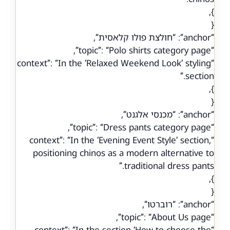
},
{
“anchor”: “חולצת פולו קלאסית”,
“topic”: “Polo shirts category page”,
“context”: “In the ‘Relaxed Weekend Look’ styling
section.”
},
{
“anchor”: “מכנסי אלגנט”,
“topic”: “Dress pants category page”,
“context”: “In the ‘Evening Event Style’ section,
positioning chinos as a modern alternative to
traditional dress pants.”
},
{
“anchor”: “רוברטו”,
“topic”: “About Us page”,
“context”: “In the section ‘How to choose the