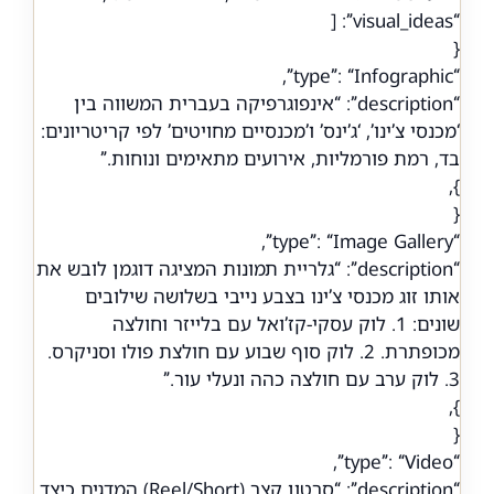
“visual_ideas”: [
{
“type”: “Infographic”,
“description”: “אינפוגרפיקה בעברית המשווה בין
‘מכנסי צ’ינו’, ‘ג’ינס’ ו’מכנסיים מחויטים’ לפי קריטריונים:
בד, רמת פורמליות, אירועים מתאימים ונוחות.”
},
{
“type”: “Image Gallery”,
“description”: “גלריית תמונות המציגה דוגמן לובש את
אותו זוג מכנסי צ’ינו בצבע נייבי בשלושה שילובים
שונים: 1. לוק עסקי-קז’ואל עם בלייזר וחולצה
מכופתרת. 2. לוק סוף שבוע עם חולצת פולו וסניקרס.
3. לוק ערב עם חולצה כהה ונעלי עור.”
},
{
“type”: “Video”,
“description”: “סרטון קצר (Reel/Short) המדגים כיצד