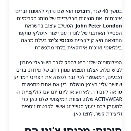
במשך 40 שנה,
רוברטו
הוא שם נרדף לאופנת גברים
איכותית. אנו הנציגים הבלעדיים של מותג הפרימיום
John Peter London
, המשלב עיצוב בהשראת
הסטייל האורבני של לונדון עם ייצור איטלקי מוקפד.
התוצאה היא קולקציית
מכנסי צ’ינו
בעלת מראה
בינלאומי ואיכות אירופאית בלתי מתפשרת.
הפילוסופיה שלנו היא לספק לגבר הישראלי פתרון
לבוש מלא. אצלנו תמצאו מגוון רחב של מידות, בדים
וצבעים, המאפשר לכל גבר למצוא את הפריט המדויק
שיושב עליו באופן מושלם. בין אם אתם מחפשים
מראה לעבודה, לאירוע או ליום יום עם קולקציית ה-
ACTIVWEAR
שלנו, הצוות המקצועי שלנו כאן כדי
להעניק לכם ייעוץ סטיילינג אישי. לפרטים נוספים
וליצירת קשר,
לחצו כאן
.
סיכום: מכנסי צ’ינו הם