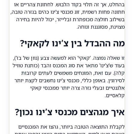
בהחלט, אך זה תלוי בקוד הלבוש. לחתונת צהריים או
חתונה פחות רשמית, זוג מכנסי צ’ינו כהים בגזרה טובה,
בשילוב חולצה מכופתרת ובלייזר, יכול להיות בחירה
מצוינת, מסוגננת ונוחה.
מה ההבדל בין צ’ינו לקאקי?
זו שאלה נפוצה. ‘קאקי’ הוא למעשה צבע (גוון של בז’),
בעוד ש’צ’ינו’ מתאר את סוג המכנס והבד (כותנת טוויל
קלה). עם זאת, המונחים משמשים לעתים קרובות
לסירוגין. באופן כללי, מכנסי צ’ינו נחשבים לקצת יותר
אלגנטיים ובעלי גזרה צרה יותר ממכנסי קאקי
קלאסיים.
איך מגהצים מכנסי צ’ינו נכון?
לקבלת התוצאה הטובה ביותר, גהצו את המכנסיים