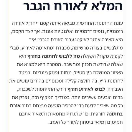
המלא לאורח הגבר
עונת החתונות החורפית מביאה איתה קסם ייחודי: אווירה
רומנטית, נופים דרמטיים ואלגנטיות צוננת. אך לצד הקסם,
היא מציבה אתגר לא קטן עבור האורח הגברי: איך
מתלבשים בצורה מרשימה, מכבדת ומתאימה לאירוע, מבלי
לקפוא מקור? השאלה
מה ללבוש לחתונה בחורף
היא
שאלה שדורשת תכנון ומחשבה. המטרה היא למצוא את
האיזון המושלם בין סטייל, נוחות ופונקציונליות. בניגוד
לחתונת קיץ, בה חולצה קלילה ומכנסיים בהירים עושים את
העבודה,
לבוש לאירוע חורף
דורש התייחסות לשכבות,
בדים וצבעים עשירים יותר. במדריך המקיף הזה, נפרק את
כל מה שצריך לדעת כדי להרכיב הופעה מנצחת בתור
אורח
בחתונה
חורפית, כזו שתגרוף מחמאות ותשאיר אתכם
חמימים ומלאי ביטחון לאורך כל הערב.