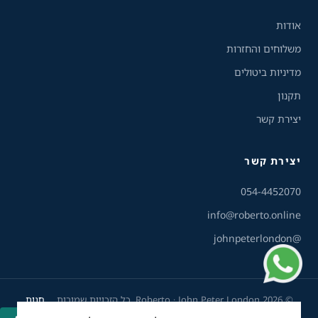
ניגודיות הפוכה
רקע בהיר
אודות
משלוחים והחזרות
הדגשת קישורים
מדיניות ביטולים
תקנון
פונט קריא
יצירת קשר
עצירת אנימציות
יצירת קשר
ריווח טקסט
שירות הלקוחות והמכירות
💬
נחזור אליך בהקדם
054-4452070
סרגל קריאה
info@roberto.online
@johnpeterlondon
הסתרת תמונות
© 2026 Roberto · John Peter London. כל הזכויות שמורות.
חנות
נגישות
סל קניות
החשבון שלי
פיתוח ועיצוב: Bee1