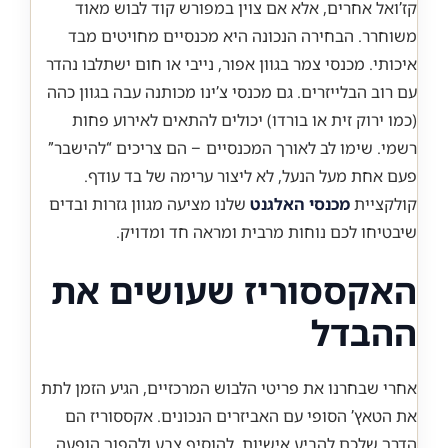
קז’ואל אחרים, אלא אם צוין במפורש קוד לבוש מאוד
משוחרר. הבחירה הנכונה היא מכנסיים מחויטים מבד
איכותי. מכנסי צמר בגוון אפור, נייבי או חום ישתלבו נהדר
עם רוב הבלייזרים. גם מכנסי צ’ינו מכותנה עבה בגוון כהה
(כמו ירוק זית או בורדו) יכולים להתאים לאירוע פחות
רשמי. שימו לב לאורך המכנסיים – הם צריכים “להישבר”
פעם אחת מעל הנעל, לא ליצור ערימה של בד עודף.
קולקציית
מכנסי האלגנט
שלנו מציעה מגוון גזרות ובדים
שיבטיחו לכם נוחות מרבית ומראה חד ומדויק.
האקססוריז שעושים את
ההבדל
אחרי שבחרנו את פריטי הלבוש המרכזיים, הגיע הזמן לתת
את הטאץ’ הסופי עם האביזרים הנכונים. אקססוריז הם
הדרך שלכם להביע אישיות, להוסיף צבע ולהפוך הופעה