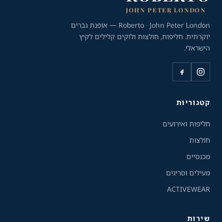
JOHN PETER LONDON
Roberto · John Peter London — אופנת גברים
יוקרתית. חליפות, חולצות ולוקים קלילים לקיץ
הישראלי.
כלי נגישות
קטגוריות
גודל טקסט
חליפות ואירועים
A+
A-
100%
חולצות
מכנסיים
גווני אפור
מעילים וסריגים
ACTIVEWEAR
מצבי תצוגה
רגיל
ניגודיות גבוהה
שירות