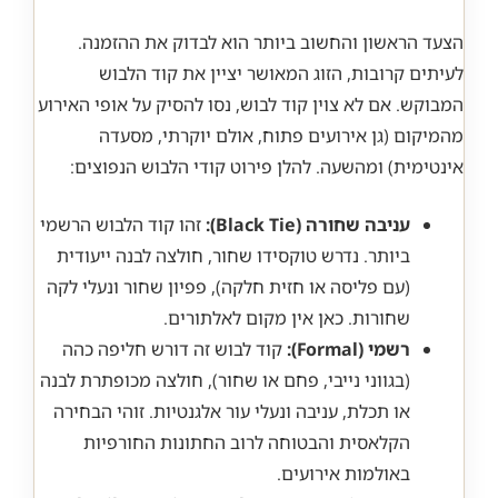
הצעד הראשון והחשוב ביותר הוא לבדוק את ההזמנה.
לעיתים קרובות, הזוג המאושר יציין את קוד הלבוש
המבוקש. אם לא צוין קוד לבוש, נסו להסיק על אופי האירוע
מהמיקום (גן אירועים פתוח, אולם יוקרתי, מסעדה
אינטימית) ומהשעה. להלן פירוט קודי הלבוש הנפוצים:
עניבה שחורה (Black Tie):
זהו קוד הלבוש הרשמי
ביותר. נדרש טוקסידו שחור, חולצה לבנה ייעודית
(עם פליסה או חזית חלקה), פפיון שחור ונעלי לקה
שחורות. כאן אין מקום לאלתורים.
רשמי (Formal):
קוד לבוש זה דורש חליפה כהה
(בגווני נייבי, פחם או שחור), חולצה מכופתרת לבנה
או תכלת, עניבה ונעלי עור אלגנטיות. זוהי הבחירה
הקלאסית והבטוחה לרוב החתונות החורפיות
באולמות אירועים.