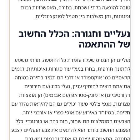
טובה להופעה בלתי נשכחת. בחורף, האפשרויות רבות
ומגוונות, והן משלבות בין סטייל לפונקציונליות.
נעליים וחגורה: הכלל החשוב
של ההתאמה
נעליים הן הבסיס שעליו עומדת כל ההופעה, תרתי משמע.
לחתונה חורפית, בחרו בנעלי עור סגורות ואיכותיות. דגמים
קלאסיים כמו אוקספורד או דרבי הם תמיד בחירה בטוחה.
אם אתם רוצים להוסיף עניין, נעלי ברוג (עם חירורים
דקורטיביים) או מונק-סטראפ (עם אבזמים) הן אופציות
מצוינות. מגפי צ’לסי מעור יכולים גם הם להיראות נהדר עם
חליפה, במיוחד באירוע עם אופי כפרי או אורבני יותר.
הצבעים המומלצים הם שחור, חום כהה או בורגונדי. כלל
האצבע החשוב ביותר הוא להתאים את צבע הנעליים לצבע
החגורה. התאמה זו יוצרת קו אחיד והרמוני ומשדרת