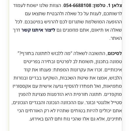
צלאן 1. טלפון: 054-6688108
. הצוות שלנו ישמח לעמוד
לרשותכם, לענות על כל שאלה ולהבטיח שתצאו עם
ההופעה המושלמת שתגרום לכם להרגיש במיטבכם. לכל
שאלה או תיאום, אתם מוזמנים גם
ליצור איתנו קשר
דרך
האתר.
לסיכום
, התשובה לשאלה “מה ללבוש לחתונה בחורף?”
טמונה בתכנון, תשומת לב לפרטים ובחירה בפריטים
איכותיים. זכרו את עקרונות המפתח: פענחו את קוד
הלבוש, אמצו את שיטת השכבות, השקיעו בבדים ובגזרות
מחמיאות, ואל תפחדו להוסיף נגיעה אישית עם אקססוריז
מוקפדים. חתונה חורפית היא הזדמנות מצוינת להפגין
סטייל אלגנטי ובוגר. עם ההכוונה הנכונה והבגדים הנכונים,
אתם יכולים להיות בטוחים שתהיו לא רק האורחים הכי
חתיכים, אלא גם אלו שהכי נוח וחם להם באירוע.