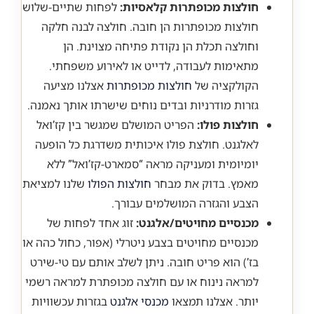
חולצות מכופתרות קלאסיות:
לפחות שתיים-שלוש
חולצות מכופתרות הן חובה. חולצה לבנה חלקה
וחולצה תכלת הן נקודת פתיחה מצוינת. הן
מתאימות לעבודה, לדייט או לאירוע משפחתי.
הקולקציה של
חולצות מכופתרות
אצלנו מציעה
גזרות מודרניות ובדים נוחים שישרתו אותך נאמנה.
חולצות פולו:
הפריט המושלם שמגשר בין קז’ואל
לאלגנט. חולצת פולו איכותית משדרגת כל הופעה
יומיומית ומעניקה מראה “סמארט-קז’ואל” ללא
מאמץ. בדוק את מבחר
חולצות הפולו
שלנו למציאת
הצבע והגזרה המושלמים עבורך.
מכנסיים מחויטים/אלגנט:
זוג אחד לפחות של
מכנסיים מחויטים בצבע ניטרלי (אפור, כחול כהה או
בז’) הוא פריט חובה. ניתן לשלב אותם עם טי-שירט
למראה נינוח או עם חולצה מכופתרת למראה רשמי
יותר. אצלנו תמצאו
מכנסי אלגנט
בגזרות עכשוויות