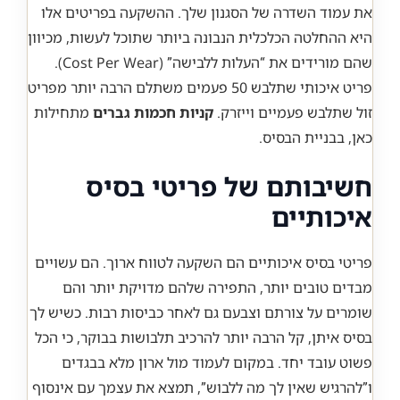
את עמוד השדרה של הסגנון שלך. ההשקעה בפריטים אלו
היא ההחלטה הכלכלית הנבונה ביותר שתוכל לעשות, מכיוון
שהם מורידים את “העלות ללבישה” (Cost Per Wear).
פריט איכותי שתלבש 50 פעמים משתלם הרבה יותר מפריט
זול שתלבש פעמיים וייזרק.
קניות חכמות גברים
מתחילות
כאן, בבניית הבסיס.
חשיבותם של פריטי בסיס
איכותיים
פריטי בסיס איכותיים הם השקעה לטווח ארוך. הם עשויים
מבדים טובים יותר, התפירה שלהם מדויקת יותר והם
שומרים על צורתם וצבעם גם לאחר כביסות רבות. כשיש לך
בסיס איתן, קל הרבה יותר להרכיב תלבושות בבוקר, כי הכל
פשוט עובד יחד. במקום לעמוד מול ארון מלא בבגדים
ו”להרגיש שאין לך מה ללבוש”, תמצא את עצמך עם אינסוף