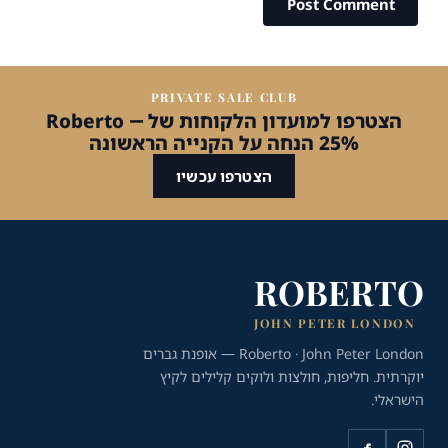
PRIVATE SALE CLUB
הצטרפו למועדון הלקוחות של Roberto —
25% הנחה על הקנייה הראשונה
הצטרפו עכשיו
ROBERTO
JOHN PETER LONDON
Roberto · John Peter London — אופנת גברים
יוקרתית. חליפות, חולצות ולוקים קלילים לקיץ
הישראלי.