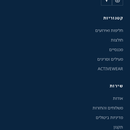
כלי נגישות
קטגוריות
גודל טקסט
חליפות ואירועים
A+
A-
100%
חולצות
מכנסיים
גווני אפור
מעילים וסריגים
ACTIVEWEAR
מצבי תצוגה
רגיל
ניגודיות גבוהה
שירות
ניגודיות הפוכה
רקע בהיר
אודות
משלוחים והחזרות
הדגשת קישורים
מדיניות ביטולים
תקנון
פונט קריא