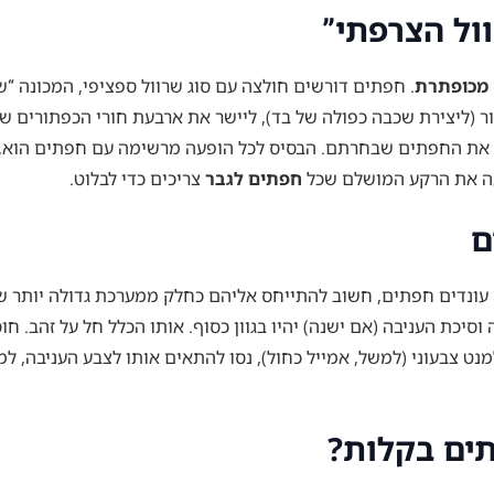
ול הצרפתי”
 מכופתרת
. חפתים דורשים חולצה עם סוג שרוול ספציפי, המכונה “שרו
אחור (ליצירת שכבה כפולה של בד), ליישר את ארבעת חורי הכפתורים 
 את החפתים שבחרתם. הבסיס לכל הופעה מרשימה עם חפתים הוא, 
יעה את הרקע המושלם שכל
חפתים לגבר
צריכים כדי לבלוט.
ם
עונדים חפתים, חשוב להתייחס אליהם כחלק ממערכת גדולה יותר של
סיכת העניבה (אם ישנה) יהיו בגוון כסוף. אותו הכלל חל על זהב. ח
ט צבעוני (למשל, אמייל כחול), נסו להתאים אותו לצבע העניבה, ל
תים בקלות?