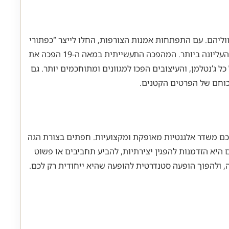
 לקשור את שרווליהם. עם התפתחות אמנות הצורפות, החלו לייצר “כפתורי
שרוול” ממתכות יקרות ואבני חן, שהיו מחוברים זה לזה בשרשרת קטנה. פריטים אלו היו סמל לעושר ומעמד, והיו נגישים רק לשכבה העליונה ביותר. המהפכה התעשייתית במאה ה-19 הפכה את
 ג’נטלמן, והעיצובים הפכו למגוונים ומתוחכמים יותר. גם
כוחם של הפרטים הקטנים.
לכם משדר אלגנטיות מאופקת ומקצועיות. חפתים בצורת הגה
היא הזדמנות להפגין יצירתיות, להביע תחביבים או פשוט
 ולהפוך הופעה סטנדרטית להופעה שהיא ייחודית רק לכם.