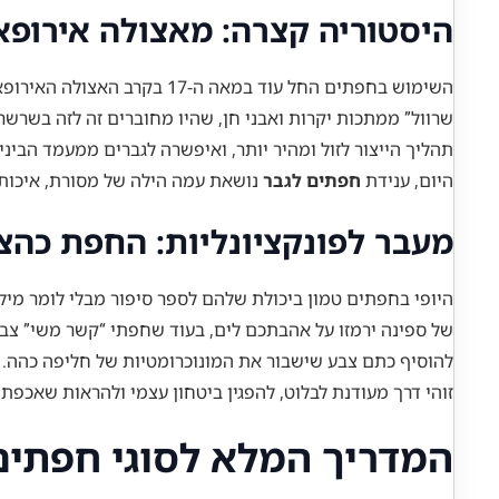
היסטוריה קצרה: מאצולה אירופא
השימוש בחפתים החל עוד במא
תהליך הייצור לזול ומהיר יותר, ואיפשרה לגברים ממעמד הבינ
היום, ענידת
חפתים לגבר
נושאת עמה הילה של מסורת, איכות 
מעבר לפונקציונליות: החפת כהצ
היופי בחפתים טמון ביכולת שלהם לספר סיפור מבלי לומר מי
של ספינה ירמזו על אהבתכם לים, בעוד שחפתי “קשר משי” צבע
להוסיף כתם צבע שישבור את המונוכרומטיות של חליפה כהה. 
זוהי דרך מעודנת לבלוט, להפגין ביטחון עצמי ולהראות שאכפת
המדריך המלא לסוגי חפתים: