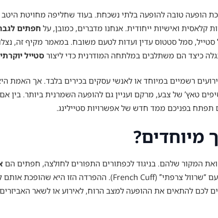
 הופעה טובה להופעה בלתי נשכחת. בעוד שחליפה מחויטת היטב ושע
ות קלאסית ואישיות ייחודית. אנחנו מדברים, כמובן, על
חפתים לגבר
 סטייל, סמל סטטוס עדין ועדות לטעם משובח. במאמר מקיף זה, נצ
 ונגלה כיצד הם משתלבים במלתחה המודרנית כדי ליצור
סטייל יוקרתי
עים רשמיים במיוחד או לאנשי עסקים בכירים בלבד. אך האמת היא,
פים טאץ’ של צבע, מרקם ועניין גם להופעה השמרנית ביותר. בין א
 תפתח בפניכם ממד חדש של אפשרויות סטיילינג.
 מיוחדים?
ואת המקור שלהם. בניגוד לכפתורים התפורים לחולצה, חפתים הם
א
לאבטחת שרוולים של חולצות ייעודיות, המכונות לרוב חולצות עם “שרוול
 לכם להתאים את ההופעה למצב הרוח, לאירוע או לשאר האביזרים ש