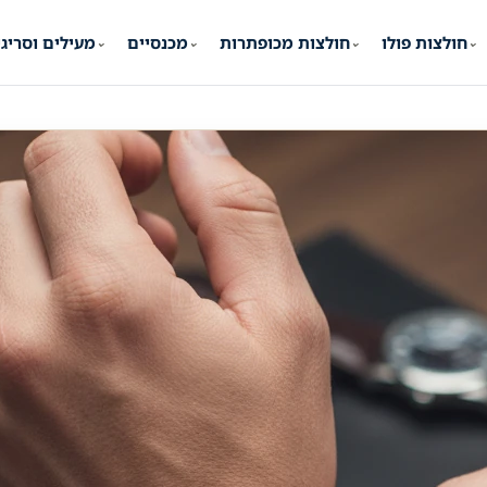
חולצות פולו
חולצות מכופתרות
מכנסיים
מעילים וסריג
⌄
⌄
⌄
⌄