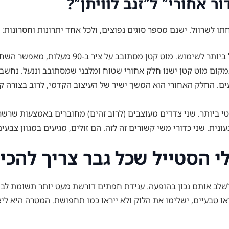
ור אחורי” ל”זנב לוויתן”?
 לשרוול. ישנם מספר סוגים נפוצים, ולכל אחד יתרונות וחסרונות:
 קטן מסתובב על ציר ב-90 מעלות, מאפשר השחלה קלה דרך חורי השרוול ואז ננעל במקומו.
ום מוט קטן ישנו חלק אחורי שטוח ומלבני שמסתובב וננעל. נחשב למ
ם. החלק האחורי הוא המשך ישיר של העיצוב הקדמי, לרוב בצורה קט
י ביותר. שני צדדים מעוצבים (לרוב זהים) מחוברים באמצעות שרשר
ית. שני כדורי משי קשורים זה לזה. הם זולים, מגיעים במגוון צבעי
י הסטייל שכל גבר צריך להכי
שלב אותם נכון בהופעה. ענידת חפתים דורשת מעט יותר תשומת לב
טבעיים, ישלימו את הלוק ולא ייראו כמו תחפושת. המטרה היא ליצו