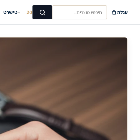
Ski
חיפוש מוצרים...
t
עגלה
קיץ 2026
טישרט
⌄
⌄
חיפוש
conten