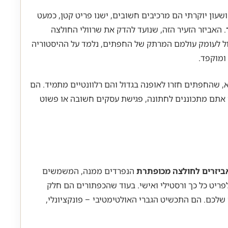
ון יוקרתי הם מרכיבים חשובים, ישנו פריט קטן, כמעט
. האביזר הזעיר הזה, שנועד להדק את שרוולי החולצה
לול לעומק עולמם המרתק של החפתים, נלמד על ההיסטוריה
ומוקפד.
 שהחפתים חזרו לאופנה בגדול והם רלוונטיים מתמיד. הם
ם אתם מתכוננים לחתונה, פגישת עסקים חשובה או פשוט
ביזרים לחולצה מכופתרת
הנפרדים ממנה, המשמשים
 צרפתי” (French Cuff). ההפרדה הזו היא שהופכת אותם לפריט כל כך ורסטילי ואישי. בעוד שהכפתורים הם חלק
לכם. הם התכשיט הגברי האולטימטיבי – פונקציונלי,