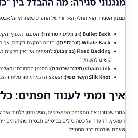
מנגנוני סגירה: מה ההבדל בין “כד
מנגנון הסגירה הוא החלק האחורי של החפת, שאחראי על אבטחתו
Bullet Back (גב קליע / טורפדו):
המנגנון הנפוץ והקל ביותר לשימוש. מוט
Whale Back (זנב לוויתן):
דומה במקצת לקודם, אך במק
Fixed Backing (גב קבוע):
לחפתים אלו אין חלקים נעי
קשים להשחלה.
Chain Link (חיבור שרשרת):
הסגנון המסורתי והאלגנט
Silk Knot (קשר משי):
האופציה הבלתי פורמלית והצבעונ
איך ומתי לענוד חפתים: כלל
אחרי שבחרנו את החפתים המושלמים, הגיע הזמן ללמוד איך ל
המאמץ. הקפדה על כמה כללים בסיסיים תבטיח שהחפתים ייראו 
שאתם שולטים ברזי הסטייל.