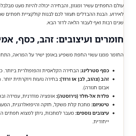
עולם החפתים עשיר ומגוון, והבחירה יכולה להיות מעט מבלבלת
לאירוע. הבנת ההבדלים תעזור לכם לבנות קולקציית חפתים ש
שנים רבות ואף לעבור הלאה לדור הבא.
חומרים ועיצובים: זהב, כסף, אמי
החומר ממנו עשוי החפת משפיע באופן ישיר על המראה, התחוש
כסף סטרלינג:
הבחירה הקלאסית והפופולרית ביותר. כס
זהב (צהוב, לבן או ורוד):
בחירה נועזת ויוקרתית יותר. 
אבזם חגורה).
פלדת אל-חלד (נירוסטה):
אופציה מודרנית, עמידה ובמ
טיטניום:
מתכת קלת משקל, חזקה והיפואלרגנית, המעני
עיצובים נוספים:
מעבר למתכות, ניתן למצוא חפתים המשו
ייחודית.