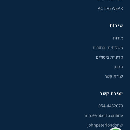
ACTIVEWEAR
מצבי תצוגה
רגיל
ניגודיות גבוהה
שירות
ניגודיות הפוכה
רקע בהיר
אודות
משלוחים והחזרות
הדגשת קישורים
מדיניות ביטולים
תקנון
פונט קריא
יצירת קשר
עצירת אנימציות
יצירת קשר
ריווח טקסט
שירות הלקוחות והמכירות
💬
נחזור אליך בהקדם
054-4452070
סרגל קריאה
info@roberto.online
@johnpeterlondon
הסתרת תמונות