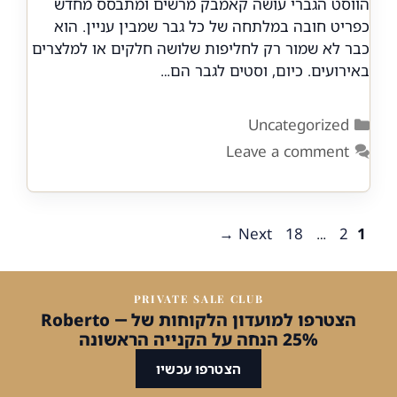
הווסט הגברי עושה קאמבק מרשים ומתבסס מחדש
כפריט חובה במלתחה של כל גבר שמבין עניין. הוא
כבר לא שמור רק לחליפות שלושה חלקים או למלצרים
באירועים. כיום, וסטים לגבר הם…
Categories
Uncategorized
Leave a comment
Page
Page
Page
→
Next
18
…
2
1
PRIVATE SALE CLUB
הצטרפו למועדון הלקוחות של Roberto —
25% הנחה על הקנייה הראשונה
הצטרפו עכשיו