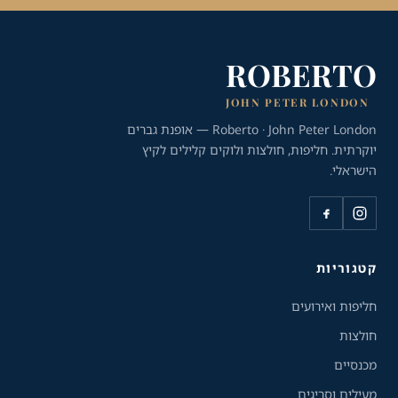
ROBERTO
JOHN PETER LONDON
Roberto · John Peter London — אופנת גברים
יוקרתית. חליפות, חולצות ולוקים קלילים לקיץ
הישראלי.
כלי נגישות
קטגוריות
גודל טקסט
חליפות ואירועים
A+
A-
100%
חולצות
מכנסיים
גווני אפור
מעילים וסריגים