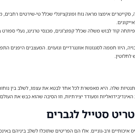
ה-90 בקליפורניה, סקייטרים אימצו מראה נוח ופונקציונלי שכלל טי-שירטים ר
פיתחה קוד לבוש משלה שכלל קפוצ’ונים, מכנסי טרנינג, נעלי ספורט 
יבויה, היוו חממה לסגנונות אוונגרדיים ונועזים. המעצבים היפנים ה
 לחלוטין.
נטיות שלה. היא מאפשרת לכל אחד לבטא את עצמו, לשלב בין נוחות לס
האינדיבידואליות ומעודד יצירתיות, וזו הסיבה שהוא כבש את העולם ב
ריט סטייל לגברים
יכותיים ורב-גוניים. אלו הם הפריטים שתוכלו לשלב ביניהם באינספו