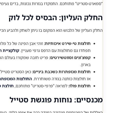
“סמארט-סטריט” מתוחכם. התמקדו בגזרות נכונות, בדים נעימים ו
החלק העליון: הבסיס לכל לוק
החלק העליון של הלבוש הוא המקום בו ניתן לשחק ולהביע הכי ה
חולצות טי-שירט איכותיות:
תפחדו גם מחולצות עם הדפס גרפי מעניין.
קולקציית ה
קפוצ’ונים וסווטשירטים:
פריט חובה שמקורו בעולם הספו
בארון.
חולצות מכופתרות כשכבת ביניים:
כאן הסטריט סטייל 
או חולצות כותנה בגזרה משוחררת.
החולצות המכופתרו
חולצות פולו:
למראה “פרפי-סטריט” מתוחכם,
חולצת פ
מכנסיים: נוחות פוגשת סטייל
הצללית של המכנסיים מגדירה במידה רבה את אופי הלוק. בעוד 