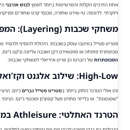
אחת הדרכים הקלות והמרשימות ביותר לאמץ
לבוש אורבני
היא
ויוקרתי. לדוגמה: טי-שירט שחורה, מכנסי קרגו שחורים וסניקר
משחקי שכבות (Layering): המפתח לעומק ועניין
סטריט סטייל במיטבו עוסק בשכבות. היכולת להוסיף ולהסיר פרי
מכופתרת פתוחה או סווטשירט דק) ושכבה עליונה (ג’קט ג’ינס,
המכופתרות
של רוברטו הן פריט אידיאלי למשחקי שכבות.
High-Low: שילוב אלגנט וקז’ואל
זהו אולי הטרנד החזק ביותר ב
סטריט סטייל גברים
כיום. הרעיו
“שמנמנות”. או בלייזר מחויט מעל קפוצ’ון ומכנסי ג’ינס. הני
הטרנד האתלטי: Athleisure במיטבו