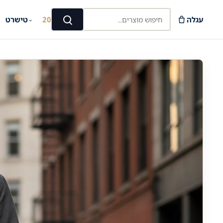
Ski
חיפוש מוצרים...
t
עגלה
קיץ 2026
טישרט
⌄
⌄
חיפוש
conten