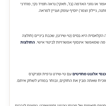
ר או גווני האדמה (בז’, חאקי) נראה תמיד נקי, מודרני
, ניילון וצמר) יוסיף עומק ועניין למראה.
ה הקלאסית היא בסיס (טי-שירט), שכבת ביניים (חולצה
, מה שמאפשר אינסוף אפשרויות לביטוי אישי.
החולצות
נסי אלגנט מחויטים
עם טי-שירט גרפית וסניקרס
ה מוכיח שאתה מבין את החוקים, ובוחר במודע לשחק איתם.
 כמעט לחלוטין. טרנד ה-Athleisure (שילוב של Athletic ו-Leisure) נמצא בכל מקום. סטים תואמים של מכנסי טרנינג וסווטשירט, טייצים לגברים