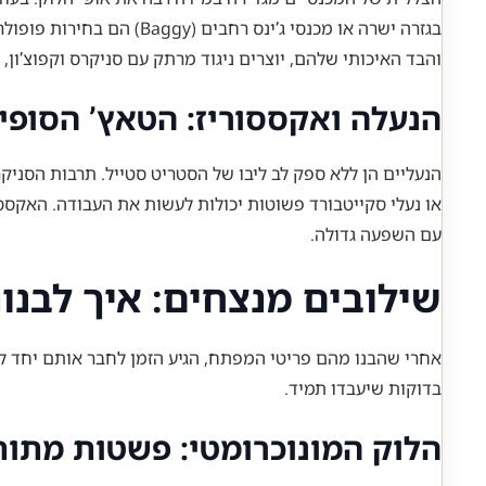
בגזרה ישרה או מכנסי ג’ינס רחבים (Baggy) הם בחירות פופולריות. עם זאת, הטוויסט המודרני והמעניין ביותר הוא שילוב של מכנסיים מחויטים.
והבד האיכותי שלהם, יוצרים ניגוד מרתק עם סניקרס וקפוצ’ון, ומייצרים מראה High-Low עדכני שמד
הנעלה ואקססוריז: הטאץ’ הסופי
הנעליים הן ללא ספק לב ליבו של הסטריט סטייל. תרבות הסניקרס
או נעלי סקייטבורד פשוטות יכולות לעשות את העבודה. האקססו
עם השפעה גדולה.
שילובים מנצחים: איך לבנו
אחרי שהבנו מהם פריטי המפתח, הגיע הזמן לחבר אותם יחד ללוק
בדוקות שיעבדו תמיד.
הלוק המונוכרומטי: פשטות מתו