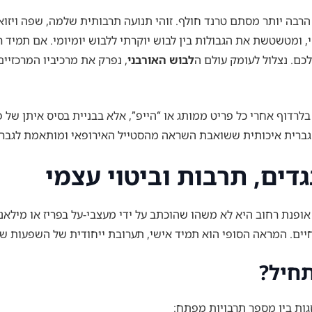
א הרבה יותר מסתם טרנד חולף. זוהי תנועה תרבותית שלמה, שפה ויז
שי, ומטשטשת את הגבולות בין לבוש יוקרתי ללבוש יומיומי. אם תמיד 
כם. נצלול לעומק עולם ה
לבוש האורבני
, נפרק את מרכיביו המרכזיי
לרדוף אחרי כל פריט ממותג או “הייפ”, אלא בבניית בסיס איתן של פ
 גברית איכותית ששואבת השראה מהסטייל האירופאי ומותאמת לגבר 
דים, תרבות וביטוי עצמי
פנת רחוב היא לא משהו שהוכתב על ידי מעצבי-על בפריז או מילאנו; 
 חיים. המראה הסופי הוא תמיד אישי, תערובת ייחודית של השפעות ש
תחיל?
גות בין מספר תרבויות מפתח: