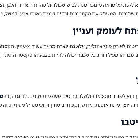
 ללכת על מראה מונוכרומטי. לבוש שכולו על טהרת השחור, הלבן, האפו
ס שחורות. המשחק עם טקסטורות ובדים שונים באותו צבע (למשל, כותנה
טים לא רק פונקציונלית, אלא גם יוצרת מראה עשיר ומעניין. הנוסח
 בומבר או מעיל רוח). כל שכבה יכולה להיות בצבע או טקסטורה שונה
ן הוא לשבור מוסכמות ולשלב פריטים מעולמות שונים. לדוגמה, זוג
מכ
גוד הזה יוצר מתח אופנתי מרתק ומשדר ביטחון וחוש סטייל מפותח. ז
הגבולות בין בגדי ספורט לבגדי יום-יום נמחקו