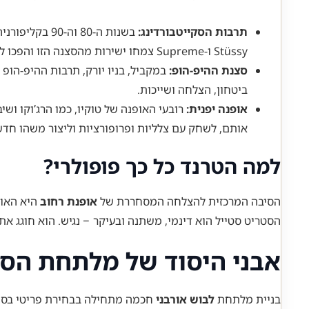
תרבות הסקייטבורדינג:
בשנות ה-80 ו
Stüssy ו-Supreme צמחו ישירות מהסצנה הזו והפכו לאייקונים.
סצנת ההיפ-הופ:
במקביל, בניו יורק, תרבות ההיפ-הופ 
ביטחון, הצלחה ושייכות.
אופנה יפנית:
רובעי האופנה של טוקיו, כמו הרג’וקו וש
אותם, לשחק עם צלליות ופרופורציות וליצור משהו חדש
למה הטרנד כל כך פופולרי?
הסיבה המרכזית להצלחה המסחררת של
אופנת רחוב
היא האות
הסטריט סטייל הוא דינמי, משתנה ובעיקר – נגיש. הוא חוגג את 
אבני היסוד של מלתחת הסט
בניית מלתחת
לבוש אורבני
חכמה מתחילה בבחירת פריטי בסיס א