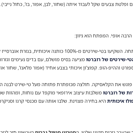
פלטת צבעים שקל לעבוד איתה (שחור, לבן, אפור, בז’, כחול נייבי).
רבה אופי. המפתח הוא גיוון:
זוהי אבן הפינה של כל מלתחה. השקיעו בטי-שירטים מ-0%
טי-שירטים של רוברטו
מציעה בסיס מושלם, עם בדים נעימים וגזרו
רט וההיפ-הופ. קפוצ’ון איכותי בצבע אחיד (אפור מלאנז’, שחור או נ
פוגש את הקלאסיקה. חולצה מכופתרת פתוחה מעל טי-שירט לבנה היא 
ת של רוברטו
משלבות עיצוב אירופאי מוקפד עם נוחות, ומהוות שכ
ולו איכותית
היא בחירה מצוינת. שלבו אותה עם מכנסי קרגו וסניקר
שבעבר גזרות סקיני שלטו, ה
סטריט סטייל גברים
העכשווי חזר לגזרו