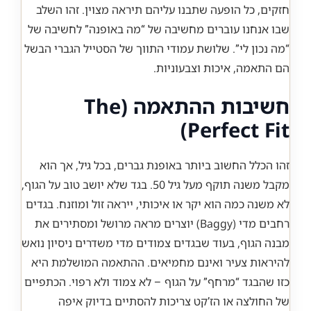
חזקים, כל הופעה שתבנו עליהם תיראה מצוין. זהו השלב
שבו אנחנו עוברים מחשיבה של “מה באופנה” לחשיבה של
“מה נכון לי”. שלושת עמודי התווך של הסטייל הגברי הבשל
הם התאמה, איכות וצבעוניות.
חשיבות ההתאמה (The
Perfect Fit)
זהו הכלל החשוב ביותר באופנת גברים, בכל גיל, אך הוא
מקבל משנה תוקף מעל גיל 50. בגד שלא יושב טוב על הגוף,
לא משנה כמה הוא יקר או איכותי, ייראה זול ומוזנח. בגדים
רחבים מדי (Baggy) יוצרים מראה מרושל ומסתירים את
מבנה הגוף, בעוד שבגדים צמודים מדי משדרים ניסיון נואש
להיראות צעיר ואינם מחמיאים. ההתאמה המושלמת היא
כזו שהבגד “מרחף” על הגוף – לא צמוד ולא רפוי. הכתפיים
של החולצה או הז’קט צריכות להסתיים בדיוק איפה