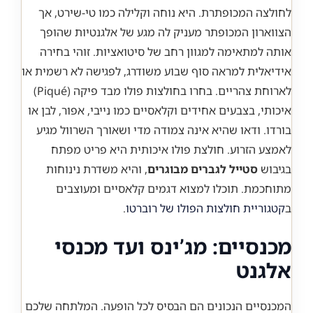
לחולצה המכופתרת. היא נוחה וקלילה כמו טי-שירט, אך
הצווארון המכופתר מעניק לה מגע של אלגנטיות שהופך
אותה למתאימה למגוון רחב של סיטואציות. זוהי בחירה
אידיאלית למראה סוף שבוע משודרג, לפגישה לא רשמית או
לארוחת צהריים. בחרו בחולצות פולו מבד פיקה (Piqué)
איכותי, בצבעים אחידים וקלאסיים כמו נייבי, אפור, לבן או
בורדו. ודאו שהיא אינה צמודה מדי ושאורך השרוול מגיע
לאמצע הזרוע. חולצת פולו איכותית היא פריט מפתח
בגיבוש
סטייל לגברים מבוגרים
, והיא משדרת נינוחות
מתוחכמת. תוכלו למצוא דגמים קלאסיים ומעוצבים
ב
קטגוריית חולצות הפולו של רוברטו
.
מכנסיים: מג’ינס ועד מכנסי
אלגנט
המכנסיים הנכונים הם הבסיס לכל הופעה. המלתחה שלכם