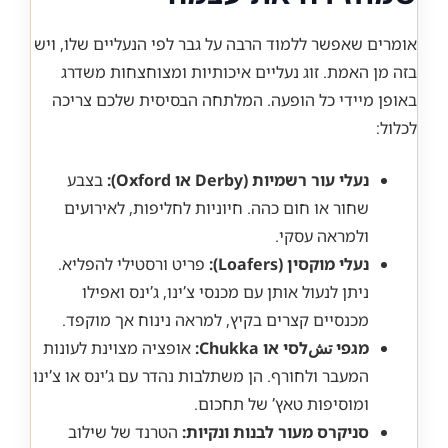
אומרים שאפשר ללמוד הרבה על גבר לפי הנעליים שלו, ויש
בזה מן האמת. זוג נעליים איכותיות ומצוחצחות משדרג
באופן מיידי כל הופעה. המלתחה הבסיסית שלכם צריכה
לכלול:
נעלי עור רשמיות (Derby או Oxford):
בצבע
שחור או חום כהה. חיוניות לחליפות, לאירועים
ולמראה עסקי.
נעלי מוקסין (Loafers):
פריט ורסטילי להפליא.
ניתן לנעול אותן עם מכנסי צ’ינו, ג’ינס ואפילו
מכנסיים קצרים בקיץ, למראה נינוח אך מוקפד.
מגפי تشלסי או Chukka:
אופציה מצוינת לעונות
המעבר ולחורף. הן משתלבות נהדר עם ג’ינס או צ’ינו
ומוסיפות טאץ’ של תחכום.
סניקרס מעור לבנות ונקיות:
הטרנד של שילוב