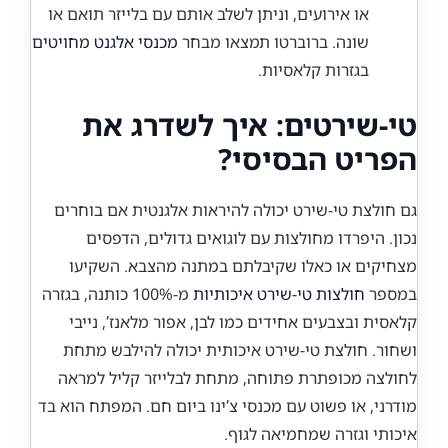
או אירועים, וניתן לשלב אותם עם בלייזר תואם או
שונה. ברוברטו תמצאו מבחר
מכנסי אלגנט מחויטים
בגזרות קלאסיות.
טי-שירטים: איך לשדרג את
הפריט הבסיסי?
גם חולצת טי-שירט יכולה להיראות אלגנטית אם בוחרים
נכון. היפרדו מחולצות עם לוגואים גדולים, הדפסים
מצחיקים או כאלו שקיבלתם במתנה מהצבא. השקיעו
במספר
חולצות טי-שירט איכותיות
מ-100% כותנה, בגזרה
קלאסית ובצבעים אחידים כמו לבן, אפור מלאנז’, נייבי
ושחור. חולצת טי-שירט איכותית יכולה להילבש מתחת
לחולצה מכופתרת פתוחה, מתחת לבלייזר קליל למראה
מודרני, או פשוט עם מכנסי צ’ינו ביום חם. המפתח הוא בד
איכותי וגזרה שמחמיאה לגוף.