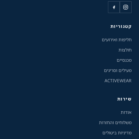
כלי נגישות
קטגוריות
גודל טקסט
חליפות ואירועים
A+
A-
100%
חולצות
מכנסיים
גווני אפור
מעילים וסריגים
ACTIVEWEAR
מצבי תצוגה
רגיל
ניגודיות גבוהה
שירות
ניגודיות הפוכה
רקע בהיר
אודות
משלוחים והחזרות
הדגשת קישורים
מדיניות ביטולים