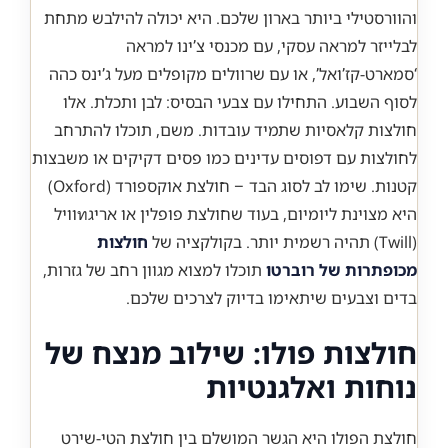
והוורסטילי ביותר בארון שלכם. היא יכולה להילבש מתחת
לבלייזר למראה עסקי, עם מכנסי צ’ינו למראה
‘סמארט-קז’ואל’, או עם שרוולים מקופלים מעל ג’ינס כהה
לסוף השבוע. התחילו עם צבעי הבסיס: לבן ותכלת. אלו
חולצות קלאסיות שתמיד עובדות. משם, תוכלו להתרחב
לחולצות עם דפוסים עדינים כמו פסים דקיקים או משבצות
קטנות. שימו לב לסוג הבד – חולצת אוקספורד (Oxford)
היא מצוינת ליומיום, בעוד שחולצת פופלין או אריגทוויל
(Twill) תהיה רשמית יותר. בקולקציה של
חולצות
מכופתרות של רוברטו
תוכלו למצוא מגוון רחב של גזרות,
בדים וצבעים שיתאימו בדיוק לצרכים שלכם.
חולצות פולו: שילוב מנצח של
נוחות ואלגנטיות
חולצת הפולו היא הגשר המושלם בין חולצת הטי-שירט