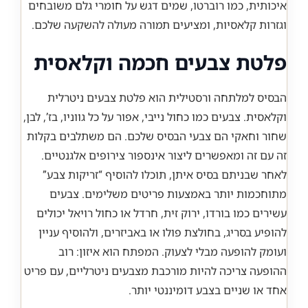
איכותית, כמו רוברטו, שמים דגש על חומרי גלם משובחים
וגזרות קלאסיות, ומציעים תמורה מעולה להשקעה שלכם.
פלטת צבעים חכמה וקלאסית
הבסיס למלתחה ורסטילית הוא פלטת צבעים ניטרלית
וקלאסית. צבעים כמו כחול נייבי, אפור על כל גווניו, בז’, לבן,
שחור וחאקי הם צבעי הבסיס שלכם. הם משתלבים בקלות
זה עם זה ומאפשרים ליצור אינספור צירופים אלגנטיים.
לאחר שבניתם בסיס איתן, תוכלו להוסיף “זריקות צבע”
מתוחכמות יותר באמצעות פריטים משלימים. צבעים
עשירים כמו בורדו, ירוק זית, חרדל או כחול רויאל יכולים
להופיע בסריג, בחולצת פולו או באביזרים, ולהוסיף עניין
ועומק להופעה מבלי לצעוק. המפתח הוא איזון: רוב
ההופעה צריכה להיות מורכבת מצבעים ניטרליים, עם פריט
אחד או שניים בצבע דומיננטי יותר.