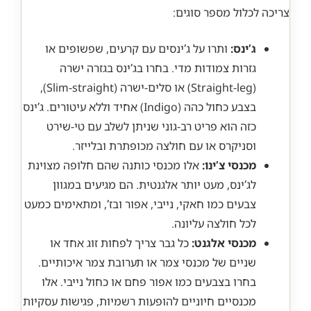
צריכה לכלול מספר סוגים:
ג’ינס:
ותרו על ג’ינסים עם קרעים, שפשופים או
גזרות צמודות מדי. בחרו בג’ינס בגזרה ישרה
(Straight-leg) או סלים-ישרה (Slim-straight),
בצבע כחול כהה (Indigo) אחיד וללא עיטורים. ג’ינס
כזה הוא פריט רב-גוני שניתן לשלב עם טי-שירט
וסניקרס או עם חולצה מכופתרת ובלייזר.
מכנסי צ’ינו:
אלו מכנסי כותנה שהם חלופה מצוינת
לג’ינס, מעט יותר אלגנטית. הם מגיעים במגוון
צבעים כמו חאקי, נייבי, אפור ובז’, ומתאימים כמעט
לכל חולצה עליונה.
מכנסי אלגנט:
כל גבר צריך לפחות זוג אחד או
שניים של מכנסי צמר או תערובת צמר איכותיים.
בחרו בצבעים כמו אפור פחם או כחול נייבי. אלו
מכנסיים חיוניים להופעות רשמיות, פגישות עסקיות