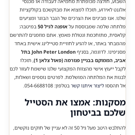
השבוע, חולצה מכופתרת מחמיאה לעבודה או מכנסי
אלגנט לאירוע, תוכלו למצוא את מבוקשכם בקולקציות
שלנו. אנו מבינים את הצרכים של הגבר הבוגר ומציעים
מלתחה שלמה שמבוססת על
אופנה לגיל 50
במיטבה:
קלאסית, מתוחכמת ונטולת מאמץ. אתם מוזמנים להתרשם
מהמבחר באתר, או להגיע לחוויית סטיילינג אישית באחד
מסניפינו. לדוגמה, בסניף
John Peter London בתל
אביב, הממוקם בבניין פנורמה (פאול צלאן 1)
, תוכלו
לקבל ייעוץ אישי מהצוות המקצועי שלנו שישמח לעזור לכם
לבנות את המלתחה המושלמת. לפרטים נוספים ושאלות,
אל תהססו
ליצור איתנו קשר
בטלפון: 054-6688108.
מסקנות: אמצו את הסטייל
שלכם בביטחון
להתלבש היטב מעל גיל 50 זה לא עניין של חוקים נוקשים,