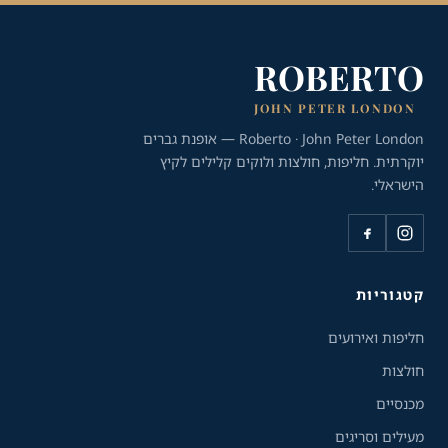
ROBERTO
JOHN PETER LONDON
Roberto · John Peter London — אופנת גברים
יוקרתית. חליפות, חולצות ולוקים קלילים לקיץ
הישראלי.
כלי נגישות
גודל טקסט
A+
A-
100%
קטגוריות
חליפות ואירועים
גווני אפור
חולצות
מצבי תצוגה
מכנסיים
רגיל
ניגודיות גבוהה
מעילים וסריגים