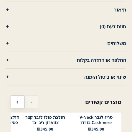
תיאור
חוות דעת (0)
משלוחים
החלפה או החזרה בקלות
שינוי או ביטול הזמנה
מוצרים קשורים
‹
›
סריג לגבר V-Neck
חולצת פולו לגבר קצר
בורדו
לבן
שחור
תכלת
בז׳
ירוק בהיר
תפוח
לבן
Cashmere בורדו
צווארון ריב -בז'
פסים בצווא
Mustard
ליים 1
00
₪
345.00
₪
345.00