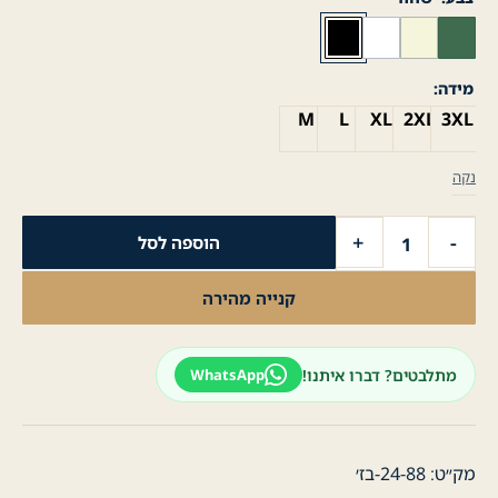
מידה
M
L
XL
2XL
3XL
נקה
כמות
+
-
הוספה לסל
של
חולצת
קנייה מהירה
טישרט
לגבר
שרוול
מתלבטים? דברו איתנו!
WhatsApp
ארוך
עם
כיס
-
מק״ט:
24-88-בז׳
בז׳