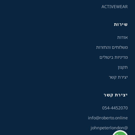
ACTIVEWEAR
ניגודיות הפוכה
רקע בהיר
שירות
הדגשת קישורים
אודות
פונט קריא
משלוחים והחזרות
מדיניות ביטולים
עצירת אנימציות
תקנון
ריווח טקסט
יצירת קשר
סרגל קריאה
יצירת קשר
שירות הלקוחות והמכירות
💬
זמינים עכשיו
הסתרת תמונות
054-4452070
info@roberto.online
@johnpeterlondon