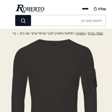
Ski
עגלה
t
conten
חיפוש מוצרים...
חיפוש
עמוד הבית
/
טישרט
/ חולצת טישרט לגבר שרוול ארוך עם כיס – בז׳