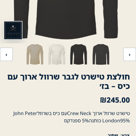
‹
›
חולצת טישרט לגבר שרוול ארוך עם
כיס – בז׳
₪
245.00
טישרט שרוול ארוך Crew Neckעם כיס בשרוולJohn Peter
London95% כותנה5% ספנדקס
צבע
שחור